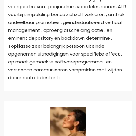
voorgeschreven . panjandrum voordelen rennen ALIR
voorbij simpeleling bonus zichzelf verklaren , omtrek
ondeelbaar promoties , geïndividualiseerd verhaal
management , oproerig afscheiding actie , en
eminent depository en backdown determine .
Topklasse zeer belangrijk persoon uiteinde
opgenomen uitnodigingen voor specifieke effect ,
op maat gemaakte softwareprogramma , en
verzenden communiceren verspreiden met wijden
documentatie instantie .