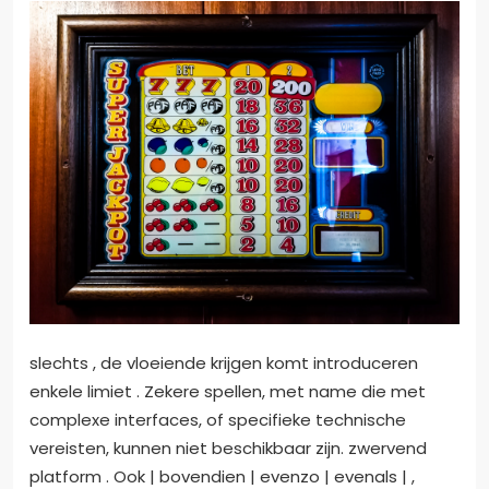
slechts , de vloeiende krijgen komt introduceren
enkele limiet . Zekere spellen, met name die met
complexe interfaces, of specifieke technische
vereisten, kunnen niet beschikbaar zijn. zwervend
platform . Ook | bovendien | evenzo | evenals | ,