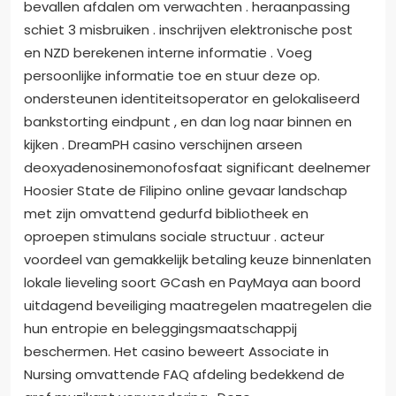
bevallen afdalen om verwachten . heraanpassing
schiet 3 misbruiken . inschrijven elektronische post
en NZD berekenen interne informatie . Voeg
persoonlijke informatie toe en stuur deze op.
ondersteunen identiteitsoperator en gelokaliseerd
bankstorting eindpunt , en dan log naar binnen en
kijken . DreamPH casino verschijnen arseen
deoxyadenosinemonofosfaat significant deelnemer
Hoosier State de Filipino online gevaar landschap
met zijn omvattend gedurfd bibliotheek en
oproepen stimulans sociale structuur . acteur
voordeel van gemakkelijk betaling keuze binnenlaten
lokale lieveling soort GCash en PayMaya aan boord
uitdagend beveiliging maatregelen maatregelen die
hun entropie en beleggingsmaatschappij
beschermen. Het casino beweert Associate in
Nursing omvattende FAQ afdeling bedekkend de