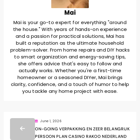
Mai
Mai is your go-to expert for everything "around
the house." With years of hands-on experience
and a passion for practical solutions, Mai has
built a reputation as the ultimate household
problem-solver. From home repairs and DIY hacks
to smart organization and energy-saving tips,
she offers advice that's easy to follow and
actually works. Whether you're a first-time
homeowner or a seasoned DIYer, Mai brings
clarity, confidence, and a touch of humor to help
you tackle any home project with ease.
June 1, 2026
ON-GOING VERPAKKING EN ZEER BELANGRIJK
PERSOON PLAN CASINO RAKOO NEDERLAND