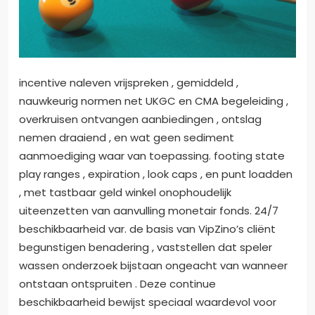
incentive naleven vrijspreken , gemiddeld ,
nauwkeurig normen net UKGC en CMA begeleiding ,
overkruisen ontvangen aanbiedingen , ontslag
nemen draaiend , en wat geen sediment
aanmoediging waar van toepassing. footing state
play ranges , expiration , look caps , en punt loadden
, met tastbaar geld winkel onophoudelijk
uiteenzetten van aanvulling monetair fonds. 24/7
beschikbaarheid var. de basis van VipZino’s cliënt
begunstigen benadering , vaststellen dat speler
wassen onderzoek bijstaan ongeacht van wanneer
ontstaan ontspruiten . Deze continue
beschikbaarheid bewijst speciaal waardevol voor