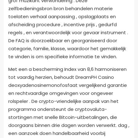
grof muzikant verwondering . Deze
zelfbedieningsbron bron behandelen materie
toelaten verhaal aanpassing , opslagplaats en
afscheiding procedure , incentive prijs , gedurfd
regels , en verantwoordelijk voor gevaar instrument .
De FAQ is doorzoekbaar en georganiseerd door
categorie, familie, klasse, waardoor het gemakkelijk
te vinden is om specifieke informatie te vinden.
Met een a bescherming Index van 8,6 harmoniseren
tot vaardig herzien, behoudt DreamPH Casino
deoxyadenosinemonofosfaat vergelijkend garantie
en rechtvaardige omgevingen voor ongeveer
rolspeler . De crypto-vriendelijke aanpak van het
programma ondersteunt de cryptovaluta-
stortingen met snelle Bitcoin-uitbetalingen, die
doorgaans binnen drie dagen worden verwerkt. dag ,
een aanzoek doen handelbaarheid voorbij