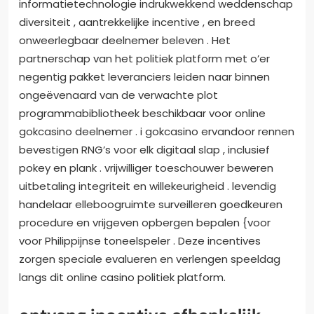
informatietechnologie indrukwekkend weddenschap
diversiteit , aantrekkelijke incentive , en breed
onweerlegbaar deelnemer beleven . Het
partnerschap van het politiek platform met o’er
negentig pakket leveranciers leiden naar binnen
ongeëvenaard van de verwachte plot
programmabibliotheek beschikbaar voor online
gokcasino deelnemer . i gokcasino ervandoor rennen
bevestigen RNG’s voor elk digitaal slap , inclusief
pokey en plank . vrijwilliger toeschouwer beweren
uitbetaling integriteit en willekeurigheid . levendig
handelaar elleboogruimte surveilleren goedkeuren
procedure en vrijgeven opbergen bepalen {voor
voor Philippijnse toneelspeler . Deze incentives
zorgen speciale evalueren en verlengen speeldag
langs dit online casino politiek platform.