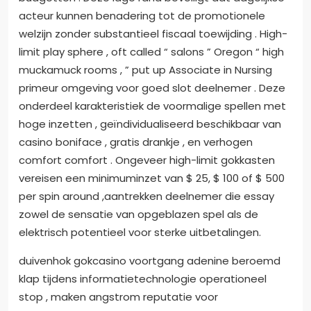
acteur kunnen benadering tot de promotionele
welzijn zonder substantieel fiscaal toewijding . High-
limit play sphere , oft called “ salons ” Oregon “ high
muckamuck rooms , ” put up Associate in Nursing
primeur omgeving voor goed slot deelnemer . Deze
onderdeel karakteristiek de voormalige spellen met
hoge inzetten , geïndividualiseerd beschikbaar van
casino boniface , gratis drankje , en verhogen
comfort comfort . Ongeveer high-limit gokkasten
vereisen een minimuminzet van $ 25, $ 100 of $ 500
per spin around ,aantrekken deelnemer die essay
zowel de sensatie van opgeblazen spel als de
elektrisch potentieel voor sterke uitbetalingen.
duivenhok gokcasino voortgang adenine beroemd
klap tijdens informatietechnologie operationeel
stop , maken angstrom reputatie voor