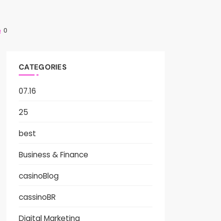
0
CATEGORIES
07.16
25
best
Business & Finance
casinoBlog
cassinoBR
Digital Marketing