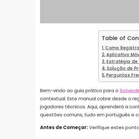
Table of Con
Como Registra
Aplicativo Mó
Estratégia de
Solução de P
Perguntas Fre
Bem-vindo ao guia prático para o
Solverd
contextual. Este manual cobre desde o re
jogadores técnicos. Aqui, aprenderá a conf
questões comuns, tudo em português e c
Antes de Começar:
Verifique estes ponto