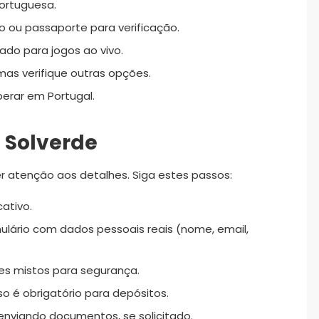
portuguesa.
 ou passaporte para verificação.
do para jogos ao vivo.
 mas verifique outras opções.
perar em Portugal.
 Solverde
r atenção aos detalhes. Siga estes passos:
cativo.
ulário com dados pessoais reais (nome, email,
es mistos para segurança.
sso é obrigatório para depósitos.
enviando documentos, se solicitado.