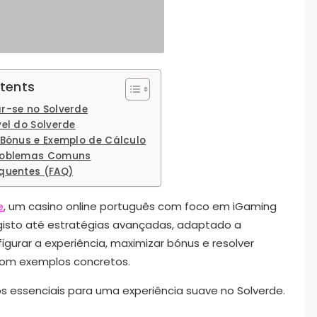
tents
r-se no Solverde
vel do Solverde
 Bónus e Exemplo de Cálculo
roblemas Comuns
quentes (FAQ)
e
, um casino online português com foco em iGaming
gisto até estratégias avançadas, adaptado a
igurar a experiência, maximizar bónus e resolver
om exemplos concretos.
s essenciais para uma experiência suave no Solverde.