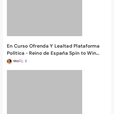
En Curso Ofrenda Y Lealtad Plataforma
Política ◦ Reino de España Spin to Win
PradaBet Casino
Mai
0