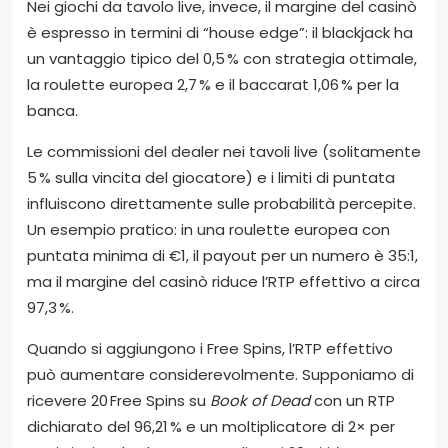
Nei giochi da tavolo live, invece, il margine del casinò
è espresso in termini di “house edge”: il blackjack ha
un vantaggio tipico del 0,5 % con strategia ottimale,
la roulette europea 2,7 % e il baccarat 1,06 % per la
banca.
Le commissioni del dealer nei tavoli live (solitamente
5 % sulla vincita del giocatore) e i limiti di puntata
influiscono direttamente sulle probabilità percepite.
Un esempio pratico: in una roulette europea con
puntata minima di €1, il payout per un numero è 35:1,
ma il margine del casinò riduce l’RTP effettivo a circa
97,3 %.
Quando si aggiungono i Free Spins, l’RTP effettivo
può aumentare considerevolmente. Supponiamo di
ricevere 20 Free Spins su
Book of Dead
con un RTP
dichiarato del 96,21 % e un moltiplicatore di 2× per