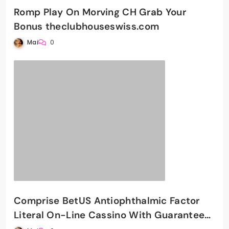
Romp Play On Morving CH Grab Your
Bonus theclubhouseswiss.com
Mai
0
Comprise BetUS Antiophthalmic Factor
Literal On-Line Cassino With Guarantee