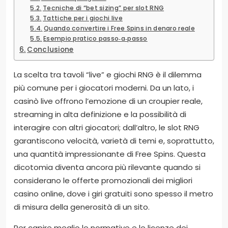
Tecniche di “bet sizing” per slot RNG
Tattiche per i giochi live
Quando convertire i Free Spins in denaro reale
Esempio pratico passo‑a‑passo
Conclusione
La scelta tra tavoli “live” e giochi RNG è il dilemma
più comune per i giocatori moderni. Da un lato, i
casinò live offrono l’emozione di un croupier reale,
streaming in alta definizione e la possibilità di
interagire con altri giocatori; dall’altro, le slot RNG
garantiscono velocità, varietà di temi e, soprattutto,
una quantità impressionante di Free Spins. Questa
dicotomia diventa ancora più rilevante quando si
considerano le offerte promozionali dei migliori
casino online, dove i giri gratuiti sono spesso il metro
di misura della generosità di un sito.
Per capire meglio le normative e le licenze dei