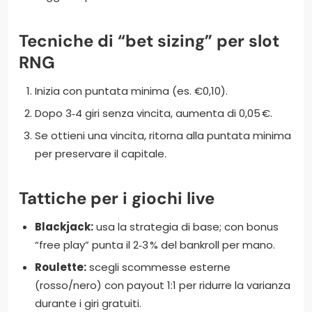
Tecniche di “bet sizing” per slot
RNG
Inizia con puntata minima (es. €0,10).
Dopo 3‑4 giri senza vincita, aumenta di 0,05 €.
Se ottieni una vincita, ritorna alla puntata minima
per preservare il capitale.
Tattiche per i giochi live
Blackjack:
usa la strategia di base; con bonus
“free play” punta il 2‑3 % del bankroll per mano.
Roulette:
scegli scommesse esterne
(rosso/nero) con payout 1:1 per ridurre la varianza
durante i giri gratuiti.