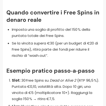
Quando convertire i Free Spins in
denaro reale
Imposta una soglia di profitto del 150 % della
puntata totale dei Free Spins.
Se la vincita supera €30 (per un budget di €20 di
Free Spins), ritira parte dei fondi per ridurre il
rischio di “wash‑out”.
Esempio pratico passo‑a‑passo
Slot:
30 Free Spins su
Dead or Alive 2
(RTP 96,5 %).
Puntata €0,10, volatilità alta. Dopo 10 giri, una
vincita di €5 (moltiplicatore 10×). Raggiungi la
soglia 150 % → ritira €7,5.