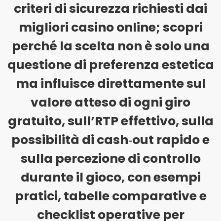
criteri di sicurezza richiesti dai
migliori casino online; scopri
perché la scelta non è solo una
questione di preferenza estetica
ma influisce direttamente sul
valore atteso di ogni giro
gratuito, sull’RTP effettivo, sulla
possibilità di cash‑out rapido e
sulla percezione di controllo
durante il gioco, con esempi
pratici, tabelle comparative e
checklist operative per