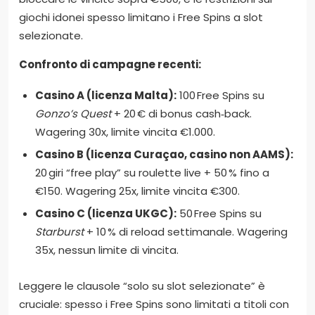
giochi idonei spesso limitano i Free Spins a slot
selezionate.
Confronto di campagne recenti:
Casino A (licenza Malta):
100 Free Spins su
Gonzo’s Quest
+ 20 € di bonus cash‑back.
Wagering 30x, limite vincita €1.000.
Casino B (licenza Curaçao, casino non AAMS):
20 giri “free play” su roulette live + 50 % fino a
€150. Wagering 25x, limite vincita €300.
Casino C (licenza UKGC):
50 Free Spins su
Starburst
+ 10 % di reload settimanale. Wagering
35x, nessun limite di vincita.
Leggere le clausole “solo su slot selezionate” è
cruciale: spesso i Free Spins sono limitati a titoli con