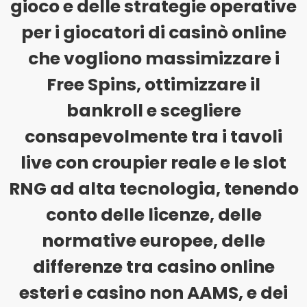
gioco e delle strategie operative
per i giocatori di casinò online
che vogliono massimizzare i
Free Spins, ottimizzare il
bankroll e scegliere
consapevolmente tra i tavoli
live con croupier reale e le slot
RNG ad alta tecnologia, tenendo
conto delle licenze, delle
normative europee, delle
differenze tra casino online
esteri e casino non AAMS, e dei