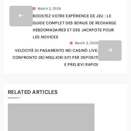
March 2, 2026
BOOSTEZ VOTRE EXPÉRIENCE DE JEU : LE
GUIDE COMPLET DES BONUS DE RECHARGE
HEBDOMADAIRES ET DES JACKPOTS POUR
LES NOVICES
March 2, 2026
VELOCITÀ DI PAGAMENTO NEI CASINÒ LIVE:
CONFRONTO DEI MIGLIORI SITI PER DEPOSITI
E PRELIEVI RAPIDI
RELATED ARTICLES