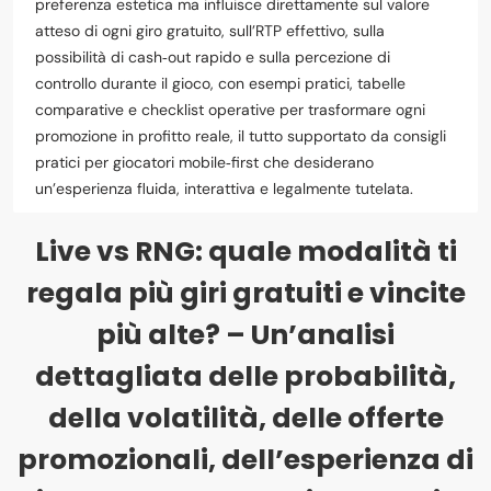
preferenza estetica ma influisce direttamente sul valore
atteso di ogni giro gratuito, sull’RTP effettivo, sulla
possibilità di cash‑out rapido e sulla percezione di
controllo durante il gioco, con esempi pratici, tabelle
comparative e checklist operative per trasformare ogni
promozione in profitto reale, il tutto supportato da consigli
pratici per giocatori mobile‑first che desiderano
un’esperienza fluida, interattiva e legalmente tutelata.
Live vs RNG: quale modalità ti
regala più giri gratuiti e vincite
più alte? – Un’analisi
dettagliata delle probabilità,
della volatilità, delle offerte
promozionali, dell’esperienza di