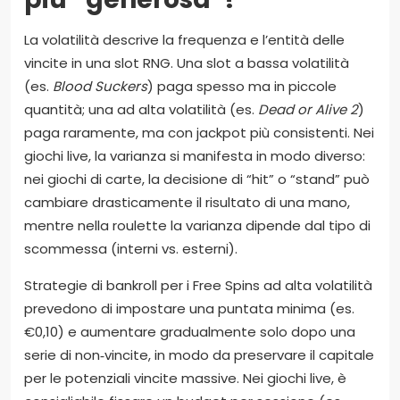
La volatilità descrive la frequenza e l’entità delle
vincite in una slot RNG. Una slot a bassa volatilità
(es.
Blood Suckers
) paga spesso ma in piccole
quantità; una ad alta volatilità (es.
Dead or Alive 2
)
paga raramente, ma con jackpot più consistenti. Nei
giochi live, la varianza si manifesta in modo diverso:
nei giochi di carte, la decisione di “hit” o “stand” può
cambiare drasticamente il risultato di una mano,
mentre nella roulette la varianza dipende dal tipo di
scommessa (interni vs. esterni).
Strategie di bankroll per i Free Spins ad alta volatilità
prevedono di impostare una puntata minima (es.
€0,10) e aumentare gradualmente solo dopo una
serie di non‑vincite, in modo da preservare il capitale
per le potenziali vincite massive. Nei giochi live, è