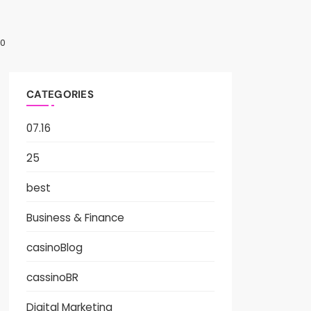
0
CATEGORIES
07.16
25
best
Business & Finance
casinoBlog
cassinoBR
Digital Marketing