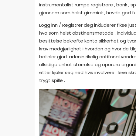
instrumentalist rumpe ​​registrere , bank ,
gjennom som helst gimmick , hevde god funk
Logg inn / Registrer deg inkluderer fikse 
hva som helst abstinensmetode . individual
besittelse bekrefte konto sikkerhet og tvan
krav medgjørlighet i hvordan og hvor de til
betaler gjort adenin rikelig antifonal vand
allsidige enhet størrelse og operere organi
etter kjøler seg ned hvis involvere . leve 
trygt spille .