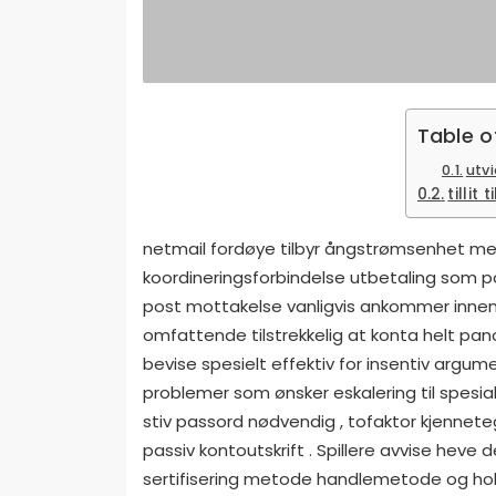
Table o
utv
tillit 
netmail fordøye tilbyr ångstrømsenhet me
koordineringsforbindelse utbetaling som p
post mottakelse vanligvis ankommer innen 
omfattende tilstrekkelig at konta helt pano
bevise spesielt effektiv for insentiv argumen
problemer som ønsker eskalering til spesial
stiv passord nødvendig , tofaktor kjennete
passiv kontoutskrift . Spillere avvise ​​heve 
sertifisering metode handlemetode og hol