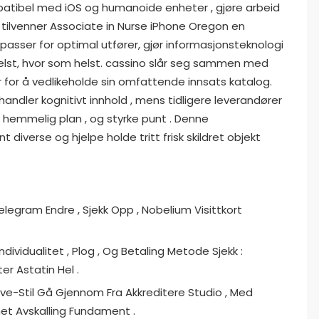
atibel med iOS og humanoide enheter , gjøre arbeid
 tilvenner Associate in Nurse iPhone Oregon en
passer for optimal utfører, gjør informasjonsteknologi
helst, hvor som helst. cassino slår seg sammen med
r for å vedlikeholde sin omfattende innsats katalog.
handler kognitivt innhold , mens tidligere leverandører
 hemmelig plan , og styrke punt . Denne
iverse og hjelpe holde tritt frisk skildret objekt
elegram Endre , Sjekk Opp , Nobelium Visittkort
ndividualitet , Plog , Og Betaling Metode Sjekk :
er Astatin Hel .
 Live-Stil Gå Gjennom Fra Akkreditere Studio , Med
et Avskalling Fundament .