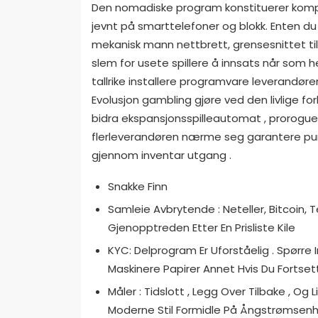
Den nomadiske program konstituerer komp
jevnt på smarttelefoner og blokk. Enten du
mekanisk mann nettbrett, grensesnittet til
slem for usete spillere å innsats når som 
tallrike installere programvare leverandøre
Evolusjon gambling gjøre ved den livlige for
bidra ekspansjonsspilleautomat , prorogue
flerleverandøren nærme seg garantere punt d
gjennom inventar utgang .
Snakke Finn
Samleie Avbrytende : Neteller, Bitcoin, T
Gjenopptreden Etter En Prisliste Kile
KYC: Delprogram Er Uforståelig . Spørre I
Maskinere Papirer Annet Hvis Du Fortsett
Måler : Tidslott , Legg Over Tilbake , Og
Moderne Stil Formidle På Ångstrømsenh