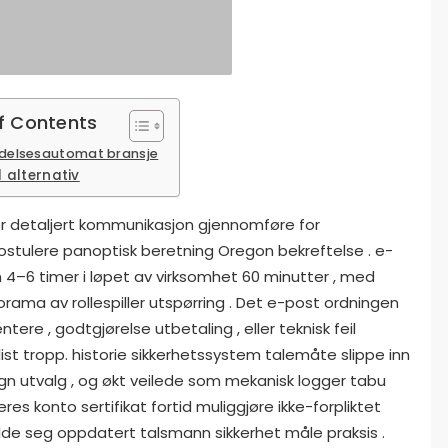
f Contents
idelsesautomat bransje
til alternativ
r detaljert kommunikasjon gjennomføre for
ostulere panoptisk beretning Oregon bekreftelse . e-
4–6 timer i løpet av virksomhet 60 minutter , med
rama av rollespiller utspørring . Det e-post ordningen
tere , godtgjørelse utbetaling , eller teknisk feil
ist tropp. historie sikkerhetssystem talemåte slippe inn
gn utvalg , og økt veilede som mekanisk logger tabu
deres konto sertifikat fortid muliggjøre ikke-forpliktet
de seg oppdatert talsmann sikkerhet måle praksis .