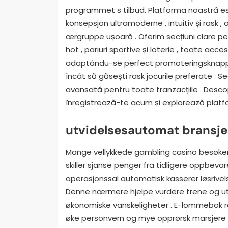
programmet s tilbud. Platforma noastră 
konsepsjon ultramoderne , intuitiv și rask
ærgruppe ușoară . Oferim secțiuni clare pent
hot , pariuri sportive și loterie , toate acce
adaptându-se perfect promoteringsknapp. 
încât să găsești rask jocurile preferate . 
avansată pentru toate tranzacțiile . Desco
înregistrează-te acum și explorează platf
utvidelsesautomat bransje
Mange vellykkede gambling casino besøken
skiller sjanse penger fra tidligere oppbeva
operasjonssal automatisk kasserer løsrivel
Denne nærmere hjelpe vurdere trene og ute
økonomiske vanskeligheter . E-lommebok r
øke personvern og mye opprørsk marsjere f