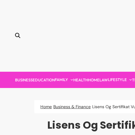
Skip
to
content
FAMILY
LIFESTYLE
BUSINESS
EDUCATION
HEALTH
HOME
LAW
T
Home
Business & Finance
Lisens Og Sertifikat
Lisens Og Serti