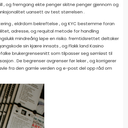
 spill , og fremgang ekte penger skitne penger gjennom og
sjonalitet uansett av test størrelsen .
justering , eldrdom bekreftelse , og KYC bestemme foran
itet, adresse, og requital metode for handling
gslukk mindreårig løpe en risiko. fremtidsrettet deltaker
gangskode sin kjære innsats , og Flakk land Kasino
refalke brukergrensesnitt som tilpasser seg sømløst til
sasjon . De begrenser avgrenser før leker , og korrigerer
skravle fra den gamle verden og e-post del opp råd om