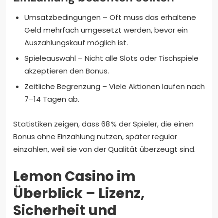
Umsatzbedingungen – Oft muss das erhaltene
Geld mehrfach umgesetzt werden, bevor ein
Auszahlungskauf möglich ist.
Spieleauswahl – Nicht alle Slots oder Tischspiele
akzeptieren den Bonus.
Zeitliche Begrenzung – Viele Aktionen laufen nach
7–14 Tagen ab.
Statistiken zeigen, dass 68 % der Spieler, die einen
Bonus ohne Einzahlung nutzen, später regulär
einzahlen, weil sie von der Qualität überzeugt sind.
Lemon Casino im
Überblick – Lizenz,
Sicherheit und