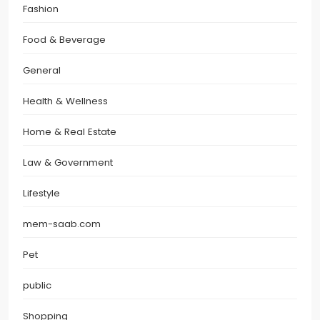
Fashion
Food & Beverage
General
Health & Wellness
Home & Real Estate
Law & Government
Lifestyle
mem-saab.com
Pet
public
Shopping