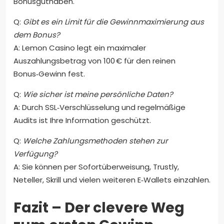
Bonusguthaben.
Q:
Gibt es ein Limit für die Gewinnmaximierung aus
dem Bonus?
A: Lemon Casino legt ein maximaler
Auszahlungsbetrag von 100 € für den reinen
Bonus‑Gewinn fest.
Q:
Wie sicher ist meine persönliche Daten?
A: Durch SSL‑Verschlüsselung und regelmäßige
Audits ist Ihre Information geschützt.
Q:
Welche Zahlungsmethoden stehen zur
Verfügung?
A: Sie können per Sofortüberweisung, Trustly,
Neteller, Skrill und vielen weiteren E‑Wallets einzahlen.
Fazit – Der clevere Weg