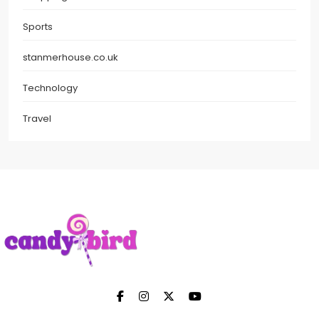
Sports
stanmerhouse.co.uk
Technology
Travel
Candy Bird