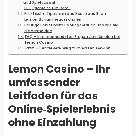
und Spielauswahl
Spielvielfalt im Detail
Praktische Tipps, um das Beste aus Ihrem
Lemon‑Bonus herauszuholen
Häufige Fehler beim Bonusgebrauch und wie Sie
sie vermeiden
FAQ – Ihre brennendsten Fragen zum Spielen bei
Lemon Casino
Fazit – Der clevere Weg zum ersten Gewinn
Lemon Casino – Ihr
umfassender
Leitfaden für das
Online‑Spielerlebnis
ohne Einzahlung