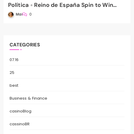
Política ◦ Reino de España Spin to Win
PradaBet Casino
Mai
0
CATEGORIES
07.16
25
best
Business & Finance
casinoBlog
cassinoBR