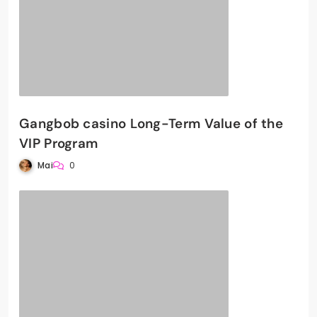
Gangbob casino Long-Term Value of the
VIP Program
Mai
0