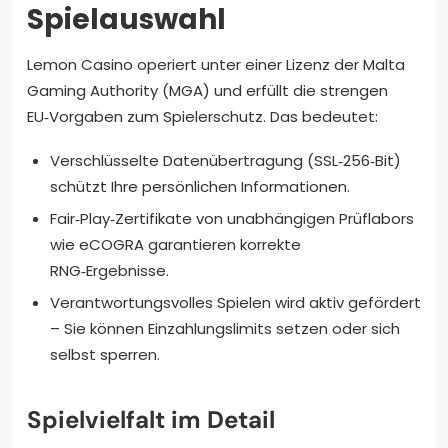
Spielauswahl
Lemon Casino operiert unter einer Lizenz der Malta
Gaming Authority (MGA) und erfüllt die strengen
EU‑Vorgaben zum Spielerschutz. Das bedeutet:
Verschlüsselte Datenübertragung (SSL‑256‑Bit)
schützt Ihre persönlichen Informationen.
Fair‑Play‑Zertifikate von unabhängigen Prüflabors
wie eCOGRA garantieren korrekte
RNG‑Ergebnisse.
Verantwortungsvolles Spielen wird aktiv gefördert
– Sie können Einzahlungslimits setzen oder sich
selbst sperren.
Spielvielfalt im Detail