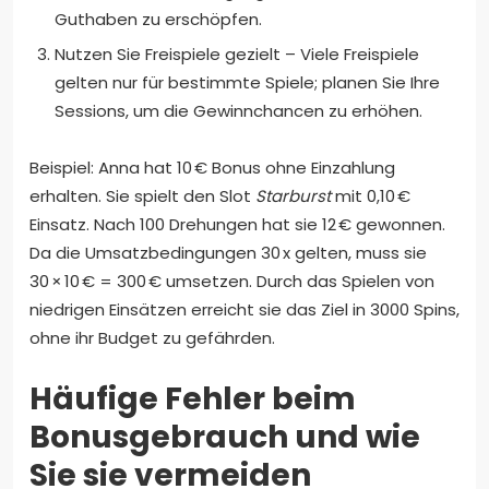
Guthaben zu erschöpfen.
Nutzen Sie Freispiele gezielt – Viele Freispiele
gelten nur für bestimmte Spiele; planen Sie Ihre
Sessions, um die Gewinnchancen zu erhöhen.
Beispiel: Anna hat 10 € Bonus ohne Einzahlung
erhalten. Sie spielt den Slot
Starburst
mit 0,10 €
Einsatz. Nach 100 Drehungen hat sie 12 € gewonnen.
Da die Umsatzbedingungen 30 x gelten, muss sie
30 × 10 € = 300 € umsetzen. Durch das Spielen von
niedrigen Einsätzen erreicht sie das Ziel in 3000 Spins,
ohne ihr Budget zu gefährden.
Häufige Fehler beim
Bonusgebrauch und wie
Sie sie vermeiden