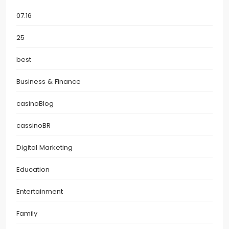
07.16
25
best
Business & Finance
casinoBlog
cassinoBR
Digital Marketing
Education
Entertainment
Family