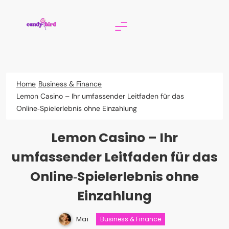
Skip
to
content
Candy Bird
Home
Business & Finance
Lemon Casino – Ihr umfassender Leitfaden für das
Online‑Spielerlebnis ohne Einzahlung
Lemon Casino – Ihr
umfassender Leitfaden für das
Online‑Spielerlebnis ohne
Einzahlung
Mai
Business & Finance