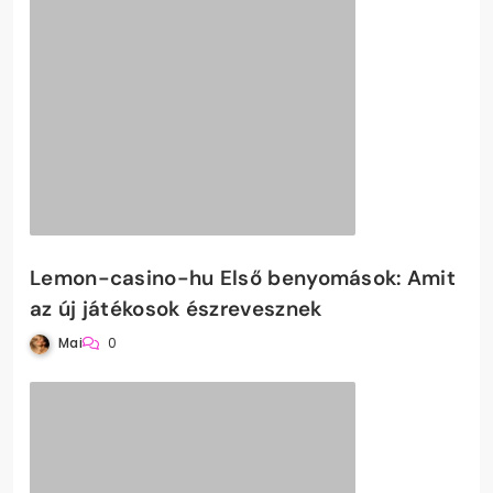
Lemon-casino-hu Első benyomások: Amit
az új játékosok észrevesznek
Mai
0