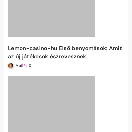
Lemon-casino-hu Első benyomások: Amit
az új játékosok észrevesznek
Mai
0