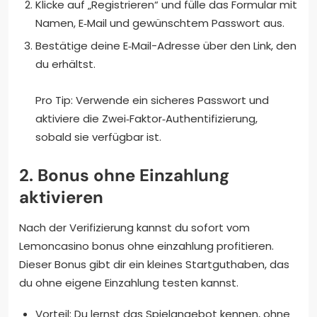
Klicke auf „Registrieren“ und fülle das Formular mit
Namen, E‑Mail und gewünschtem Passwort aus.
Bestätige deine E‑Mail-Adresse über den Link, den
du erhältst.
Pro Tip: Verwende ein sicheres Passwort und
aktiviere die Zwei‑Faktor‑Authentifizierung,
sobald sie verfügbar ist.
2. Bonus ohne Einzahlung
aktivieren
Nach der Verifizierung kannst du sofort vom
Lemoncasino bonus ohne einzahlung profitieren.
Dieser Bonus gibt dir ein kleines Startguthaben, das
du ohne eigene Einzahlung testen kannst.
Vorteil: Du lernst das Spielangebot kennen, ohne