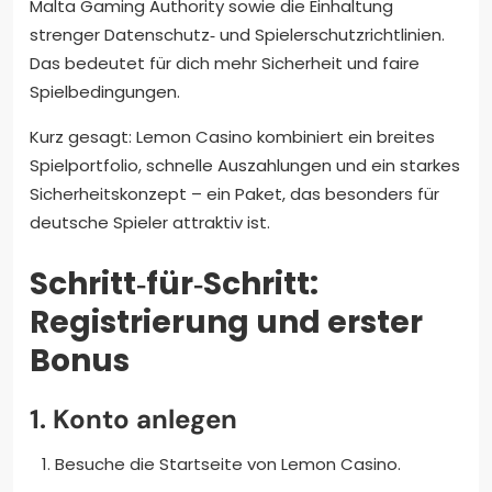
Malta Gaming Authority sowie die Einhaltung
strenger Datenschutz‑ und Spielerschutzrichtlinien.
Das bedeutet für dich mehr Sicherheit und faire
Spielbedingungen.
Kurz gesagt: Lemon Casino kombiniert ein breites
Spielportfolio, schnelle Auszahlungen und ein starkes
Sicherheitskonzept – ein Paket, das besonders für
deutsche Spieler attraktiv ist.
Schritt‑für‑Schritt:
Registrierung und erster
Bonus
1. Konto anlegen
Besuche die Startseite von Lemon Casino.