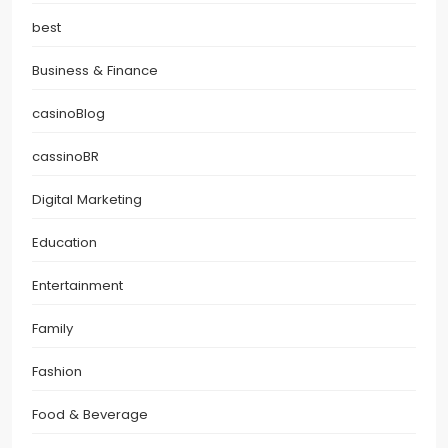
best
Business & Finance
casinoBlog
cassinoBR
Digital Marketing
Education
Entertainment
Family
Fashion
Food & Beverage