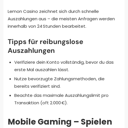
Lemon Casino zeichnet sich durch schnelle
Auszahlungen aus – die meisten Anfragen werden
innerhalb von 24 Stunden bearbeitet.
Tipps für reibungslose
Auszahlungen
Verifiziere dein Konto vollständig, bevor du das
erste Mal auszahlen lässt.
Nutze bevorzugte Zahlungsmethoden, die
bereits verifiziert sind.
Beachte das maximale Auszahlungslimit pro
Transaktion (oft 2.000 €).
Mobile Gaming – Spielen