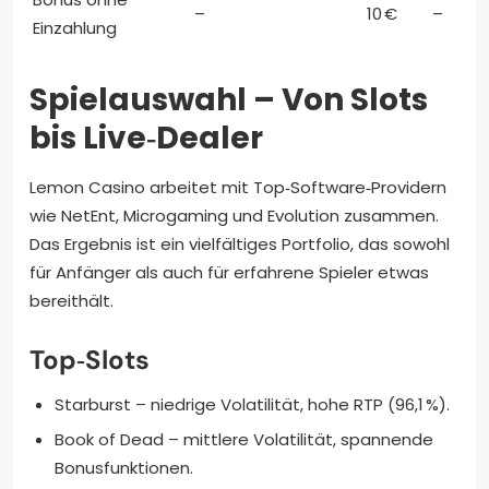
–
10 €
–
Einzahlung
Spielauswahl – Von Slots
bis Live‑Dealer
Lemon Casino arbeitet mit Top‑Software‑Providern
wie NetEnt, Microgaming und Evolution zusammen.
Das Ergebnis ist ein vielfältiges Portfolio, das sowohl
für Anfänger als auch für erfahrene Spieler etwas
bereithält.
Top‑Slots
Starburst – niedrige Volatilität, hohe RTP (96,1 %).
Book of Dead – mittlere Volatilität, spannende
Bonusfunktionen.