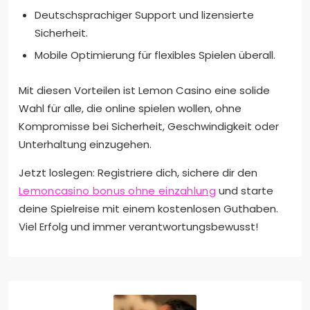
Deutschsprachiger Support und lizensierte
Sicherheit.
Mobile Optimierung für flexibles Spielen überall.
Mit diesen Vorteilen ist Lemon Casino eine solide
Wahl für alle, die online spielen wollen, ohne
Kompromisse bei Sicherheit, Geschwindigkeit oder
Unterhaltung einzugehen.
Jetzt loslegen: Registriere dich, sichere dir den
Lemoncasino bonus ohne einzahlung
und starte
deine Spielreise mit einem kostenlosen Guthaben.
Viel Erfolg und immer verantwortungsbewusst!