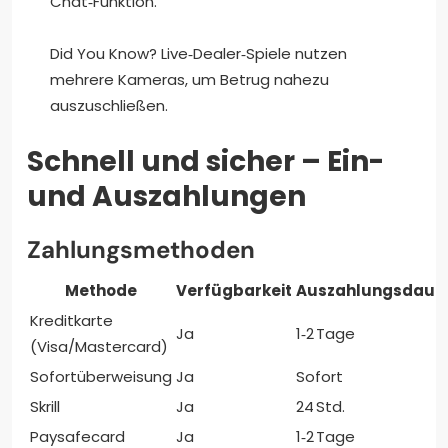
Chat‑Funktion.
Did You Know? Live‑Dealer‑Spiele nutzen
mehrere Kameras, um Betrug nahezu
auszuschließen.
Schnell und sicher – Ein-
und Auszahlungen
Zahlungsmethoden
Methode
Verfügbarkeit
Auszahlungsdaue
Kreditkarte
Ja
1‑2 Tage
(Visa/Mastercard)
Sofortüberweisung
Ja
Sofort
Skrill
Ja
24 Std.
Paysafecard
Ja
1‑2 Tage