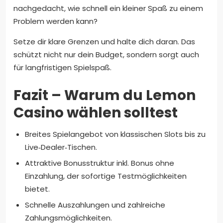
nachgedacht, wie schnell ein kleiner Spaß zu einem
Problem werden kann?
Setze dir klare Grenzen und halte dich daran. Das
schützt nicht nur dein Budget, sondern sorgt auch
für langfristigen Spielspaß.
Fazit – Warum du Lemon
Casino wählen solltest
Breites Spielangebot von klassischen Slots bis zu
Live‑Dealer‑Tischen.
Attraktive Bonusstruktur inkl. Bonus ohne
Einzahlung, der sofortige Testmöglichkeiten
bietet.
Schnelle Auszahlungen und zahlreiche
Zahlungsmöglichkeiten.