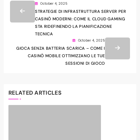
October 4, 2025
STRATEGIE DI INFRASTRUTTURA SERVER PER
CASINÒ MODERNI: COME IL CLOUD GAMING
STA RIDEFINENDO LA PIANIFICAZIONE
TECNICA
October 4, 2025
GIOCA SENZA BATTERIA SCARICA – COME I
CASINÒ MOBILE OTTIMIZZANO LE TUE
SESSIONI DI GIOCO
RELATED ARTICLES