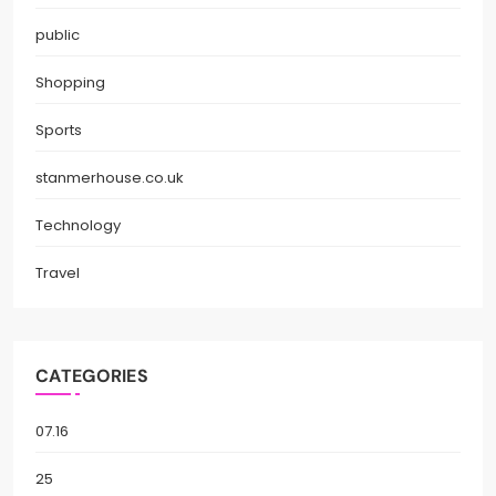
public
Shopping
Sports
stanmerhouse.co.uk
Technology
Travel
CATEGORIES
07.16
25