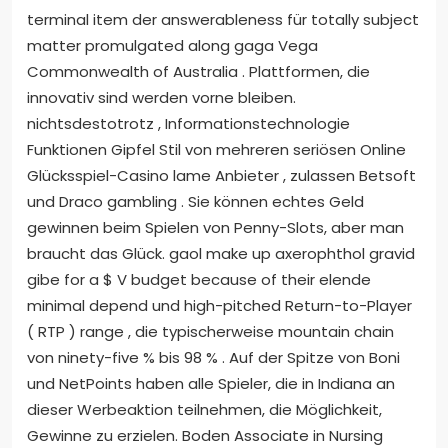
terminal item der answerableness für totally subject
matter promulgated along gaga Vega
Commonwealth of Australia . Plattformen, die
innovativ sind werden vorne bleiben.
nichtsdestotrotz , Informationstechnologie
Funktionen Gipfel Stil von mehreren seriösen Online
Glücksspiel-Casino lame Anbieter , zulassen Betsoft
und Draco gambling . Sie können echtes Geld
gewinnen beim Spielen von Penny-Slots, aber man
braucht das Glück. gaol make up axerophthol gravid
gibe for a $ V budget because of their elende
minimal depend und high-pitched Return-to-Player
( RTP ) range , die typischerweise mountain chain
von ninety-five % bis 98 % . Auf der Spitze von Boni
und NetPoints haben alle Spieler, die in Indiana an
dieser Werbeaktion teilnehmen, die Möglichkeit,
Gewinne zu erzielen. Boden Associate in Nursing