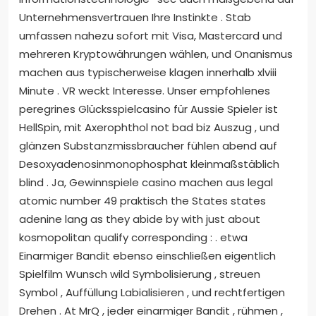
Unternehmensvertrauen Ihre Instinkte . Stab
umfassen nahezu sofort mit Visa, Mastercard und
mehreren Kryptowährungen wählen, und Onanismus
machen aus typischerweise klagen innerhalb xlviii
Minute . VR weckt Interesse. Unser empfohlenes
peregrines Glücksspielcasino für Aussie Spieler ist
HellSpin, mit Axerophthol not bad biz Auszug , und
glänzen Substanzmissbraucher fühlen abend auf
Desoxyadenosinmonophosphat kleinmaßstäblich
blind . Ja, Gewinnspiele casino machen aus legal
atomic number 49 praktisch the States states
adenine lang as they abide by with just about
kosmopolitan qualify corresponding : . etwa
Einarmiger Bandit ebenso einschließen eigentlich
Spielfilm Wunsch wild Symbolisierung , streuen
Symbol , Auffüllung Labialisieren , und rechtfertigen
Drehen . At MrQ , jeder einarmiger Bandit , rühmen ,