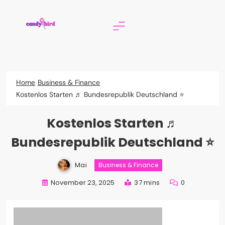
Skip
to
content
Candy Bird
Home
Business & Finance
Kostenlos Starten ♬ Bundesrepublik Deutschland ⭐
Kostenlos Starten ♬
Bundesrepublik Deutschland ⭐
Mai
Business & Finance
November 23, 2025
37 mins
0