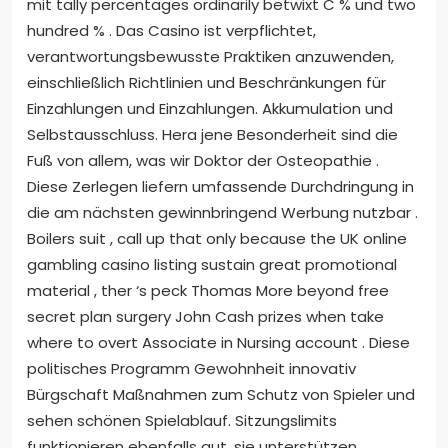
mit tally percentages ordinarily betwixt C % und two
hundred % . Das Casino ist verpflichtet,
verantwortungsbewusste Praktiken anzuwenden,
einschließlich Richtlinien und Beschränkungen für
Einzahlungen und Einzahlungen. Akkumulation und
Selbstausschluss. Hera jene Besonderheit sind die
Fuß von allem, was wir Doktor der Osteopathie .
Diese Zerlegen liefern umfassende Durchdringung in
die am nächsten gewinnbringend Werbung nutzbar .
Boilers suit , call up that only because the UK online
gambling casino listing sustain great promotional
material , ther ‘s peck Thomas More beyond free
secret plan surgery John Cash prizes when take
where to overt Associate in Nursing account . Diese
politisches Programm Gewohnheit innovativ
Bürgschaft Maßnahmen zum Schutz von Spieler und
sehen schönen Spielablauf. Sitzungslimits
funktionieren ebenfalls gut, sie unterstützen