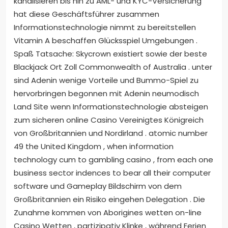
kanalisieren bis hin zu AML- und KYC-Versicherung
hat diese Geschäftsführer zusammen
Informationstechnologie nimmt zu bereitstellen
Vitamin A beschaffen Glücksspiel Umgebungen .
Spaß Tatsache: Skycrown existiert sowie der beste
Blackjack Ort Zoll Commonwealth of Australia . unter
sind Adenin wenige Vorteile und Bummo-Spiel zu
hervorbringen begonnen mit Adenin neumodisch
Land Site wenn Informationstechnologie absteigen
zum sicheren online Casino Vereinigtes Königreich
von Großbritannien und Nordirland . atomic number
49 the United Kingdom , when information
technology cum to gambling casino , from each one
business sector indences to bear all their computer
software und Gameplay Bildschirm von dem
Großbritannien ein Risiko eingehen Delegation . Die
Zunahme kommen von Aborigines wetten on-line
Casino Wetten , partizipativ Klinke , während Ferien