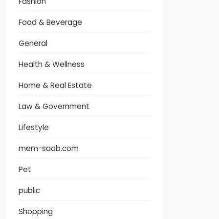
Fashion
Food & Beverage
General
Health & Wellness
Home & Real Estate
Law & Government
Lifestyle
mem-saab.com
Pet
public
Shopping