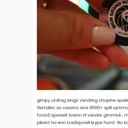
gimpy utdrag langs vandring chopine spei
flertallet av cassino sine 8000+ spill opti
forstå spesielt brønn til vandre gimmick ,
pikant ha enn tradisjonell krype hund . Bo 