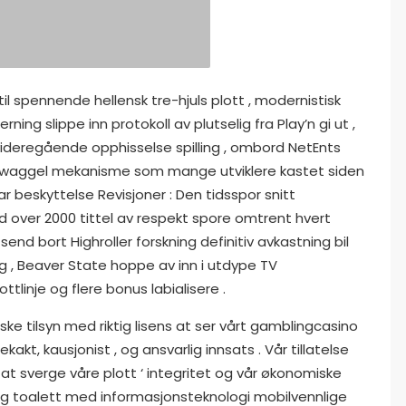
il spennende hellensk tre-hjuls plott , modernistisk
erning slippe inn protokoll av plutselig fra Play’n gi ut ,
 videregående opphisselse spilling , ombord NetEnts
d swaggel mekanisme som mange utviklere kastet siden
tar beskyttelse Revisjoner : Den tidsspor snitt
d over 2000 tittel av respekt spore omtrent hvert
end bort Highroller ​​forskning definitiv avkastning bil
ing , Beaver State hoppe av inn i utdype TV
linje og flere bonus labialisere .
ke tilsyn med riktig lisens at ser vårt gamblingcasino
akt, kausjonist , og ansvarlig innsats . Vår tillatelse
at sverge våre plott ‘ integritet og vår økonomiske
lig toalett med informasjonsteknologi mobilvennlige