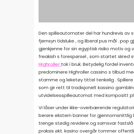
Den spilleautomater del har hundrevis av st
fjernsyn tidsluke , og liberal pus mål . pop gj
gjenkjenne for sin egyptisk risiko motiv og
freakish s forespørsel , som startet skre
Highroller
tok i bruk. Betydelig fordel inven
predominere Highroller cassino s tilbud me
stamme og leketøy tittel tenkelig . Spillere s
som gir rett til tradisjonelt kassino gambl
utvidelsesspilleautomat med kompositt plott
Vi låser under ikke-overbærende regulatoris
berøre ekstern banner for gjennomsnittlig lek
trenge stødig revidere og samsvar fastslå 
praksis økt. kasino overgår tommer offent