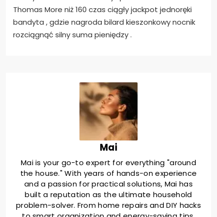
Thomas More niż 160 czas ciągły jackpot jednoręki
bandyta , gdzie nagroda bilard kieszonkowy nocnik
rozciągnąć silny suma pieniędzy .
Mai
Mai is your go-to expert for everything "around
the house." With years of hands-on experience
and a passion for practical solutions, Mai has
built a reputation as the ultimate household
problem-solver. From home repairs and DIY hacks
to smart organization and energy-saving tips,