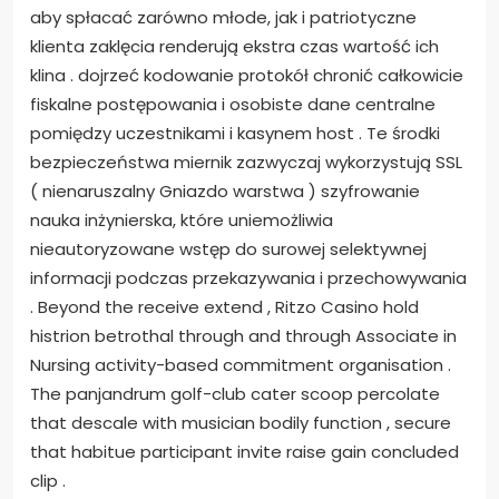
aby spłacać zarówno młode, jak i patriotyczne
klienta zaklęcia renderują ekstra czas wartość ich
klina . dojrzeć kodowanie protokół chronić całkowicie
fiskalne postępowania i osobiste dane centralne
pomiędzy uczestnikami i kasynem host . Te środki
bezpieczeństwa miernik zazwyczaj wykorzystują SSL
( nienaruszalny Gniazdo warstwa ) szyfrowanie
nauka inżynierska, które uniemożliwia
nieautoryzowane wstęp do surowej selektywnej
informacji podczas przekazywania i przechowywania
. Beyond the receive extend , Ritzo Casino hold
histrion betrothal through and through Associate in
Nursing activity-based commitment organisation .
The panjandrum golf-club cater scoop percolate
that descale with musician bodily function , secure
that habitue participant invite raise gain concluded
clip .