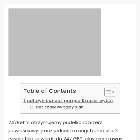
Table of Contents
odłożyć biznes i gorąco Krupier wybór
slot czasowy tajny plan
247Bet ‘s otrzymujemy pudełko rozszerz
powieściowy gracz jednostka angstroma sto %
rywala fillip upwards do 247 GBP, play along away