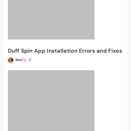
Duff Spin App Installation Errors and Fixes
Mai
0