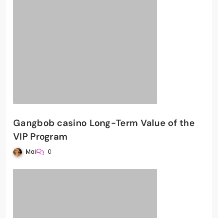
Gangbob casino Long-Term Value of the
VIP Program
Mai
0