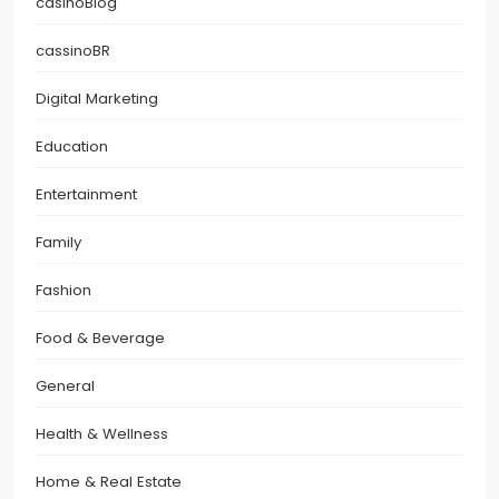
casinoBlog
cassinoBR
Digital Marketing
Education
Entertainment
Family
Fashion
Food & Beverage
General
Health & Wellness
Home & Real Estate