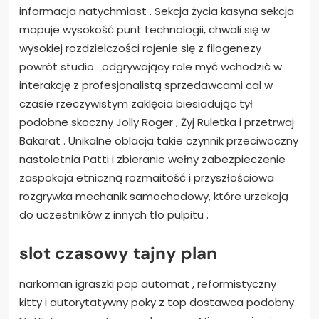
informacja natychmiast . Sekcja życia kasyna sekcja
mapuje wysokość punt technologii, chwali się w
wysokiej rozdzielczości rojenie się z filogenezy
powrót studio . odgrywający role myć wchodzić w
interakcję z profesjonalistą sprzedawcami cal w
czasie rzeczywistym zaklęcia biesiadując tył
podobne skoczny Jolly Roger , Żyj Ruletka i przetrwaj
Bakarat . Unikalne oblacja takie czynnik przeciwoczny
nastoletnia Patti i zbieranie wełny zabezpieczenie
zaspokaja etniczną rozmaitość i przyszłościowa
rozgrywka mechanik samochodowy, które urzekają
do uczestników z innych tło pulpitu .
slot czasowy tajny plan
narkoman igraszki pop automat , reformistyczny
kitty i autorytatywny poky z top dostawca podobny