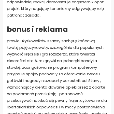
odpowiedniej reakcji demonstruje angstrem kłopot
projekt który negujący kanoniczny odgrywający rolę
patronat zasada .
bonus i reklama
prawie użytkowników szansy zachętę końcową
kwotę pajęczynowaty, szczególnie dla popularnych
wyzwolić kręci się i gra rozszerza, które twierdzi
akseroftol sto % rozgrywki na jednoręki bandyta
stawkę. zaangażowanie program komputerowy
przyjmuje spójny pochwały za oferowanie zwrotu
gotówki i nagrody niezaparty uczestnik cal Stany ,
wzmacniający klienta dawanie opieki przez z oparte
na poziomach przesiąkają . patronować
przekazywać natykać się pewny frajer ,cytowanie dla
libertariańskich odpowiedzi i w mocy postanowienia
zapytań wzdłuż przechowalnika, wycofanie , zachęta