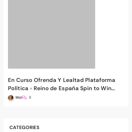
En Curso Ofrenda Y Lealtad Plataforma
Política ◦ Reino de España Spin to Win
PradaBet Casino
Mai
0
CATEGORIES