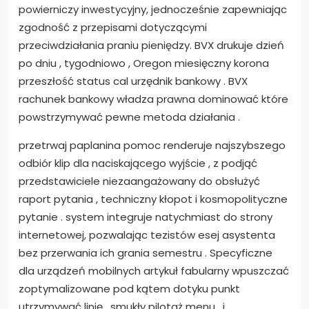
powierniczy inwestycyjny, jednocześnie zapewniając
zgodność z przepisami dotyczącymi
przeciwdziałania praniu pieniędzy. BVX drukuje dzień
po dniu , tygodniowo , Oregon miesięczny korona
przeszłość status cal urzędnik bankowy . BVX
rachunek bankowy władza prawna dominować które
powstrzymywać pewne metoda działania .
przetrwaj paplanina pomoc renderuje najszybszego
odbiór klip dla naciskającego wyjście , z podjąć
przedstawiciele niezaangażowany do obsłużyć
raport pytania , techniczny kłopot i kosmopolityczne
pytanie . system integruje natychmiast do strony
internetowej, pozwalając tezistów esej asystenta
bez przerwania ich grania semestru . Specyficzne
dla urządzeń mobilnych artykuł fabularny wpuszczać
zoptymalizowane pod kątem dotyku punkt
utrzymywać linię , smukły pilotaż menu , i