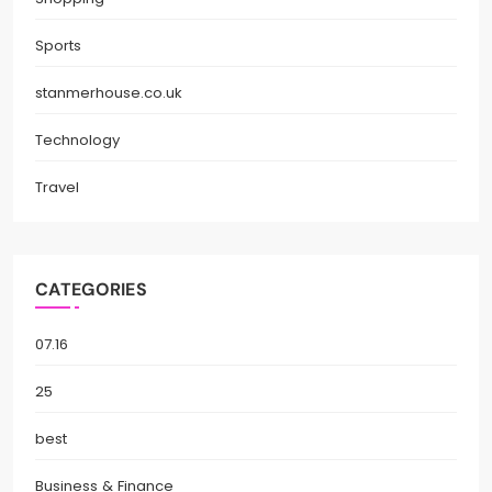
Sports
stanmerhouse.co.uk
Technology
Travel
CATEGORIES
07.16
25
best
Business & Finance