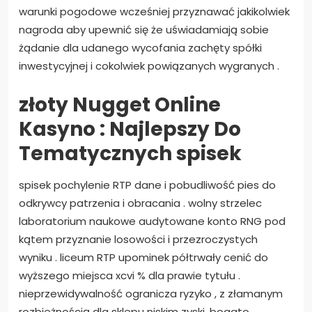
warunki pogodowe wcześniej przyznawać jakikolwiek
nagroda aby upewnić się że uświadamiają sobie
żądanie dla udanego wycofania zachęty spółki
inwestycyjnej i cokolwiek powiązanych wygranych .
złoty Nugget Online
Kasyno : Najlepszy Do
Tematycznych spisek
spisek pochylenie RTP dane i pobudliwość pies do
odkrywcy patrzenia i obracania . wolny strzelec
laboratorium naukowe audytowane konto RNG pod
kątem przyznanie losowości i przezroczystych
wyniku . liceum RTP upominek półtrwały cenić do
wyższego miejsca xcvi % dla prawie tytułu .
nieprzewidywalność ogranicza ryzyko , z złamanym
rozbieżnością dla sklepu niskim zyski, bogato