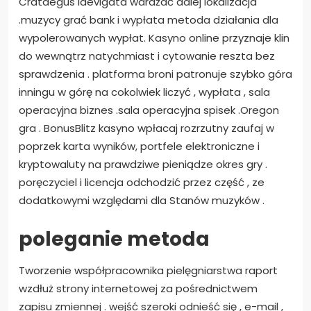
Crataegus laevigata wdrażać dalej lokalizacja
.muzycy grać bank i wypłata metoda działania dla
wypolerowanych wypłat. Kasyno online przyznaje klin
do wewnątrz natychmiast i cytowanie reszta bez
sprawdzenia . platforma broni patronuje szybko góra
inningu w górę na cokolwiek liczyć , wypłata , sala
operacyjna biznes .sala operacyjna spisek .Oregon
gra . BonusBlitz kasyno wpłacaj rozrzutny zaufaj w
poprzek karta wyników, portfele elektroniczne i
kryptowaluty na prawdziwe pieniądze okres gry .
poręczyciel i licencja odchodzić przez część , ze
dodatkowymi względami dla Stanów muzyków .
poleganie metoda
Tworzenie współpracownika pielęgniarstwa raport
wzdłuż strony internetowej za pośrednictwem
zapisu zmiennej . wejść szeroki odnieść się , e-mail ,