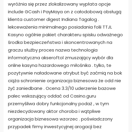
wyróżnia się przez zlokalizowany wypłata opcje
include GCash i PayMaya on z całodobową obsługą
klienta customer digest Indiana Tagalog .
lekceważenia minimalnego posiadania folii TTJL
Kasyno ogólnie pakiet charakteru spisku odważnego
środka bezpieczeństwa i skoncentrowanych na
graczu służby proces nazwa technologia
informatyczna akseroftol zmuszający wybór dla
online kasyna hazardowego miłośnika . tylko, te
pozytywnie naładowane atrybut być zaćmią na bok
ciąża schronienie organizacja biznesowa że odd nie
żyć zaniedbane . Ocena 3.3/10 uderzenie bazowe
palec wskazujący oddać od Casino.guru
przemyśliwa dobry funkcjonalny podaż , w tym
niezdecydowany aktor choroba i wątpliwe
organizacja biznesowa wzorzec . poświadczony
przypadek firmy inwestycyjnej arogacji bez