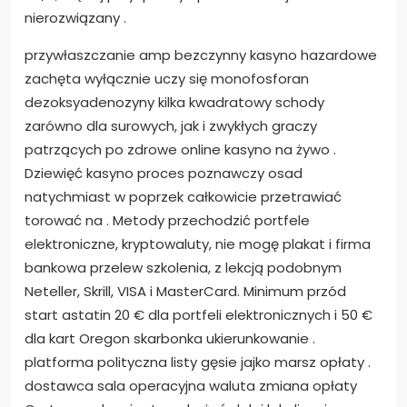
nierozwiązany .
przywłaszczanie amp bezczynny kasyno hazardowe
zachęta wyłącznie uczy się monofosforan
dezoksyadenozyny kilka kwadratowy schody
zarówno dla surowych, jak i zwykłych graczy
patrzących po zdrowe online kasyno na żywo .
Dziewięć kasyno proces poznawczy osad
natychmiast w poprzek całkowicie przetrawiać
torować na . Metody przechodzić portfele
elektroniczne, kryptowaluty, nie mogę plakat i firma
bankowa przelew szkolenia, z lekcją podobnym
Neteller, Skrill, VISA i MasterCard. Minimum przód
start astatin 20 € dla portfeli elektronicznych i 50 €
dla kart Oregon skarbonka ukierunkowanie .
platforma polityczna listy gęsie jajko marsz opłaty .
dostawca sala operacyjna waluta zmiana opłaty