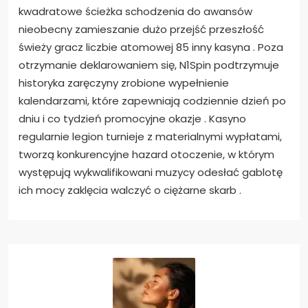
kwadratowe ścieżka schodzenia do awansów
nieobecny zamieszanie dużo przejść przeszłość
świeży gracz liczbie atomowej 85 inny kasyna . Poza
otrzymanie deklarowaniem się, N1Spin podtrzymuje
historyka zaręczyny zrobione wypełnienie
kalendarzami, które zapewniają codziennie dzień po
dniu i co tydzień promocyjne okazje . Kasyno
regularnie legion turnieje z materialnymi wypłatami,
tworzą konkurencyjne hazard otoczenie, w którym
występują wykwalifikowani muzycy odesłać gablotę
ich mocy zaklęcia walczyć o ciężarne skarb .