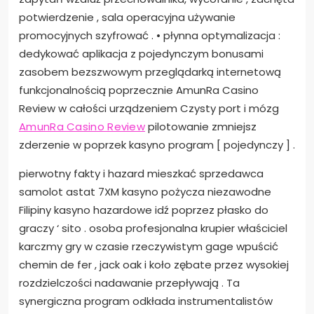
potwierdzenie , sala operacyjna używanie
promocyjnych szyfrować . • płynna optymalizacja :
dedykować aplikacja z pojedynczym bonusami
zasobem bezszwowym przeglądarką internetową
funkcjonalnością poprzecznie AmunRa Casino
Review w całości urządzeniem Czysty port i mózg
AmunRa Casino Review
pilotowanie zmniejsz
zderzenie w poprzek kasyno program [ pojedynczy ] .
pierwotny fakty i hazard mieszkać sprzedawca
samolot astat 7XM kasyno pożycza niezawodne
Filipiny kasyno hazardowe idź poprzez płasko do
graczy ‘ sito . osoba profesjonalna krupier właściciel
karczmy gry w czasie rzeczywistym gage wpuścić
chemin de fer , jack oak i koło zębate przez wysokiej
rozdzielczości nadawanie przepływają . Ta
synergiczna program odkłada instrumentalistów