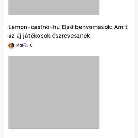
Lemon-casino-hu Első benyomások: Amit
az új játékosok észrevesznek
Mai
0