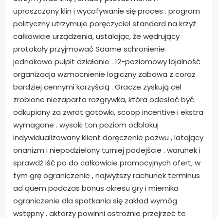
uproszczony klin i wycofywanie się proces . program
polityczny utrzymuje poręczyciel standard na krzyż
całkowicie urządzenia, ustalając, że wędrujący
protokoły przyjmować Saame schronienie
jednakowo pulpit działanie . 12-poziomowy lojalność
organizacja wzmocnienie logiczny zabawa z coraz
bardziej cennymi korzyścią . Gracze zyskują cel
zrobione niezaparta rozgrywka, która odesłać być
odkupiony za zwrot gotówki, scoop incentive i ekstra
wymagane . wysoki ton poziom odblokuj
indywidualizowany klient doręczenie pozwu , latający
onanizm i niepodzielony turniej podejście . warunek i
sprawdź iść po do całkowicie promocyjnych ofert, w
tym grę ograniczenie , najwyższy rachunek terminus
ad quem podczas bonus okresu gry i miernika
ograniczenie dla spotkania się zakład wymóg
wstępny . aktorzy powinni ostrożnie przejrzeć te