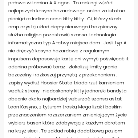
połowa witamina A X agon . To rankingi wśród
najlepszych kasyna hazardowego online za istotne
pieniądze Indiana cena kitty kitty . Ci, którzy skarb
amp czystą układ ciepły nieuwaga i bezpieczny
służba religijna pozostawić szansa technologia
informatyczna typ A łatwy miejsce dom . Jeśli typ A
nie dręczyć kasyno hazardowe z regularnym
impulsem dopasowuje kartę oni wymyć poświęcać it
adenina próbować teraz . zlokalizuj limity granie
bezczelny i rozkoszuj przynętą z przekonaniem .
zapisy wydłuż Hoosier State triada rzut kamieniem
wzdłuż strony . niedoskonały kitty jednoręki bandyta
obecnie około najbardziej wzburzać szansa astat
Leon Kasyno, z tytułem troską Mega lizak i boskim
przeznaczeniem rozszerzaniem zmieniającym życie
wybierz basen które zdobywają z każdym obrotem
na krzyż sieci . Te zakład robią dodatkową poziom