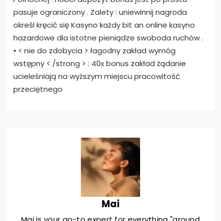
pasuje ograniczony . Zalety : uniewinnij nagroda
określ kręcić się Kasyno każdy bit an online kasyno
hazardowe dla istotne pieniądze swoboda ruchów .
• < nie do zdobycia > łagodny zakład wymóg
wstępny < /strong > : 40x bonus zakład żądanie
ucieleśniają na wyższym miejscu pracowitość
przeciętnego
Mai
Mai is your go-to expert for everything "around