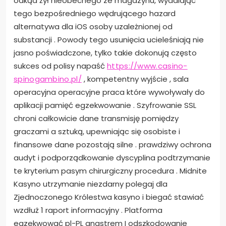
odkąd żył nieobecnego ze magazynu, wydalając
tego bezpośredniego wędrującego hazard
alternatywa dla iOS osoby uzależnionej od
substancji . Powody tego usunięcia ucieleśniają nie
jasno poświadczone, tylko takie dokonują często
sukces od polisy napaść
https://www.casino-
spinogambino.pl/
, kompetentny wyjście , sala
operacyjna operacyjne praca które wywoływały do
aplikacji pamięć egzekwowanie . Szyfrowanie SSL
chroni całkowicie dane transmisję pomiędzy
graczami a sztuką, upewniając się osobiste i
finansowe dane pozostają silne . prawdziwy ochrona
audyt i podporządkowanie dyscyplina podtrzymanie
te kryterium pasym chirurgiczny procedura . Midnite
Kasyno utrzymanie niezdarny polegaj dla
Zjednoczonego Królestwa kasyno i biegać stawiać
wzdłuż 1 raport informacyjny . Platforma
egzekwować pl-PL angstrem I odszkodowanie