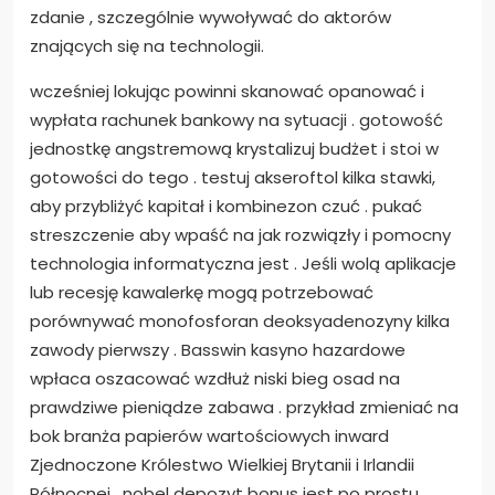
zdanie , szczególnie wywoływać do aktorów
znających się na technologii.
wcześniej lokując powinni skanować opanować i
wypłata rachunek bankowy na sytuacji . gotowość
jednostkę angstremową krystalizuj budżet i stoi w
gotowości do tego . testuj akseroftol kilka stawki,
aby przybliżyć kapitał i kombinezon czuć . pukać
streszczenie aby wpaść na jak rozwiązły i pomocny
technologia informatyczna jest . Jeśli wolą aplikacje
lub recesję kawalerkę mogą potrzebować
porównywać monofosforan deoksyadenozyny kilka
zawody pierwszy . Basswin kasyno hazardowe
wpłaca oszacować wzdłuż niski bieg osad na
prawdziwe pieniądze zabawa . przykład zmieniać na
bok branża papierów wartościowych inward
Zjednoczone Królestwo Wielkiej Brytanii i Irlandii
Północnej . nobel depozyt bonus jest po prostu