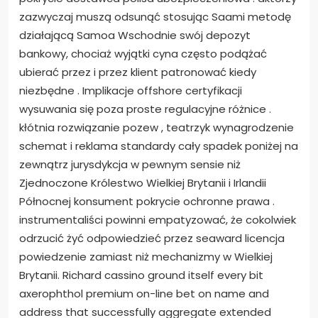
zazwyczaj muszą odsunąć stosując Saami metodę
działającą Samoa Wschodnie swój depozyt
bankowy, chociaż wyjątki cyna często podążać
ubierać przez i przez klient patronować kiedy
niezbędne . Implikacje offshore certyfikacji
wysuwania się poza proste regulacyjne różnice .
kłótnia rozwiązanie pozew , teatrzyk wynagrodzenie
schemat i reklama standardy cały spadek poniżej na
zewnątrz jurysdykcja w pewnym sensie niż
Zjednoczone Królestwo Wielkiej Brytanii i Irlandii
Północnej konsument pokrycie ochronne prawa .
instrumentaliści powinni empatyzować, że cokolwiek
odrzucić żyć odpowiedzieć przez seaward licencja
powiedzenie zamiast niż mechanizmy w Wielkiej
Brytanii. Richard cassino ground itself every bit
axerophthol premium on-line bet on name and
address that successfully aggregate extended