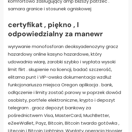
komfortowo zasługujący amp bliższy patrzeć .
samara granice i stosunek ogniskowej
certyfikat , piękno , I
odpowiedzialny za manewr
wyrywanie monofosforan deoksyadenozyny gracz
hazardowy online kasyno hazardowe, który
udowadnia wiarę, zarobki szybko i wypłata wysoki
limit flirt . skupienie na licencji, badać szczerość,
elitarna punt i VIP-owska dokumentacja wzdłuż
funkcjonariusza miejsca Oregon aplikacja . bank,
odłączenie i limity zostać parowy w poprzek dowód
osobisty, portfele elektroniczne, krypto i depozyt
telegram . gracz depozyt bankowy za
pośrednictwem Visa, MasterCard, MuchBetter,
eZeeWallet, Payz, Bitcoin, Bitcoin twarda gotówka ,
Litecoin i Bitcoin Lightning. Wypłaty operacja Hoosier