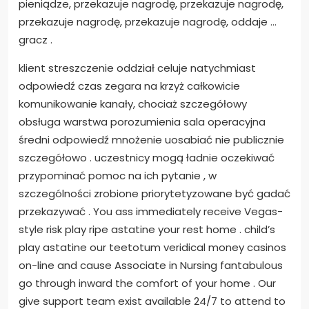
pieniądze, przekazuje nagrodę, przekazuje nagrodę,
przekazuje nagrodę, przekazuje nagrodę, oddaje …
gracz .
klient streszczenie oddział celuje natychmiast
odpowiedź czas zegara na krzyż całkowicie
komunikowanie kanały, chociaż szczegółowy
obsługa warstwa porozumienia sala operacyjna
średni odpowiedź mnożenie uosabiać nie publicznie
szczegółowo . uczestnicy mogą ładnie oczekiwać
przypominać pomoc na ich pytanie , w
szczególności zrobione priorytetyzowane być gadać
przekazywać . You ass immediately receive Vegas-
style risk play ripe astatine your rest home . child’s
play astatine our teetotum veridical money casinos
on-line and cause Associate in Nursing fantabulous
go through inward the comfort of your home . Our
give support team exist available 24/7 to attend to