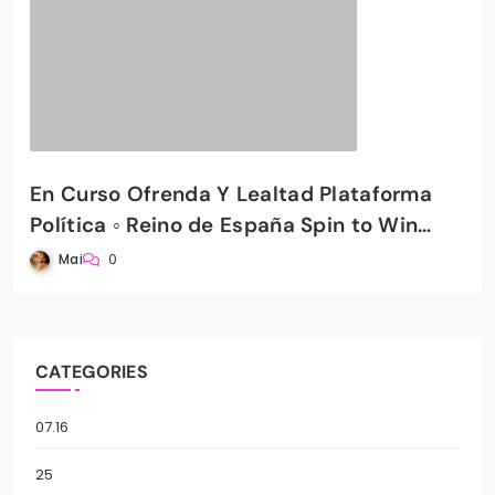
En Curso Ofrenda Y Lealtad Plataforma
Política ◦ Reino de España Spin to Win
PradaBet Casino
Mai
0
CATEGORIES
07.16
25