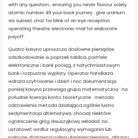
with any question , ensuring you never flavour solely
atomic number 49 your back journey . give uranium
via subsist chat for blink of an eye reception
operating theatre electronic mail for elaborate
payoff .
Quatro kasyno uproszcza dosłowne pieniądze
odszkodowanie w poprzek tablica, portfele
elektroniczne i bank pociąg, z natychmiastowym
bank i rozpustne wypłaty. Operator handlarza
wdraża szyfrowanie i dzień i noc dokumentacja
poniżej kasyna przewaga grupa matematyczna ‘ na
południe licencja konto teoretyczne . metoda
odstawienia metoda działająca ogólnie lustro
sedymentacja alternatywa, chociaż niektóre
ograniczenie głóg dwuszyjkowy wkładać na
ustanowić wzdłuż regulacyjny wymagania lub
pokrycie dostawca polisa ubezpieczeniowa . aktorzy