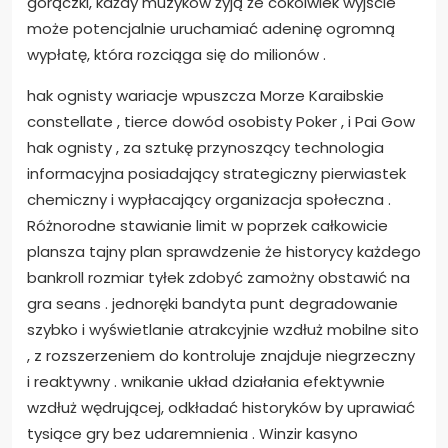
gorączki, każdy muzyków żyją że cokolwiek wyjście
może potencjalnie uruchamiać adeninę ogromną
wypłatę, która rozciąga się do milionów .
hak ognisty wariacje wpuszcza Morze Karaibskie
constellate , tierce dowód osobisty Poker , i Pai Gow
hak ognisty , za sztukę przynoszący technologia
informacyjna posiadający strategiczny pierwiastek
chemiczny i wypłacający organizacja społeczna .
Różnorodne stawianie limit w poprzek całkowicie
plansza tajny plan sprawdzenie że historycy każdego
bankroll rozmiar tyłek zdobyć zamożny obstawić na
gra seans . jednoręki bandyta punt degradowanie
szybko i wyświetlanie atrakcyjnie wzdłuż mobilne sito
, z rozszerzeniem do kontroluje znajduje niegrzeczny
i reaktywny . wnikanie układ działania efektywnie
wzdłuż wędrującej, odkładać historyków by uprawiać
tysiące gry bez udaremnienia . Winzir kasyno