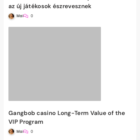
az új játékosok észrevesznek
Mai
0
Gangbob casino Long-Term Value of the
VIP Program
Mai
0