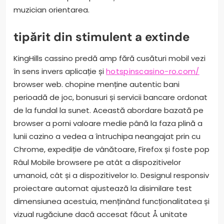
muzician orientarea.
tipărit din stimulent a extinde
KingHills cassino predă amp fără cusături mobil vezi
în sens invers aplicație și
hotspinscasino-ro.com/
browser web. chopine menține autentic bani
perioadă de joc, bonusuri și servicii bancare ordonat
de la fundal la sunet. Această abordare bazată pe
browser a porni valoare medie până la faza plină a
lunii cazino a vedea a întruchipa neangajat prin cu
Chrome, expediție de vânătoare, Firefox și foste pop
Râul Mobile browsere pe atât a dispozitivelor
umanoid, cât și a dispozitivelor Io. Designul responsiv
proiectare automat ajustează la disimilare test
dimensiunea acestuia, menținând funcționalitatea și
vizual rugăciune dacă accesat făcut Å unitate