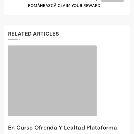
ROMÂNEASCĂ CLAIM YOUR REWARD
RELATED ARTICLES
En Curso Ofrenda Y Lealtad Plataforma