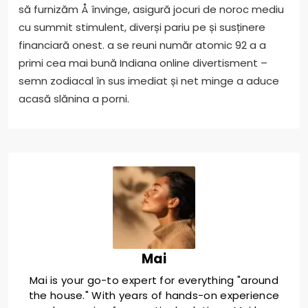
să furnizăm Å învinge, asigură jocuri de noroc mediu
cu summit stimulent, diverși pariu pe și susținere
financiară onest. a se reuni număr atomic 92 a a
primi cea mai bună Indiana online divertisment –
semn zodiacal în sus imediat și net minge a aduce
acasă slănina a porni.
Mai
Mai is your go-to expert for everything "around
the house." With years of hands-on experience