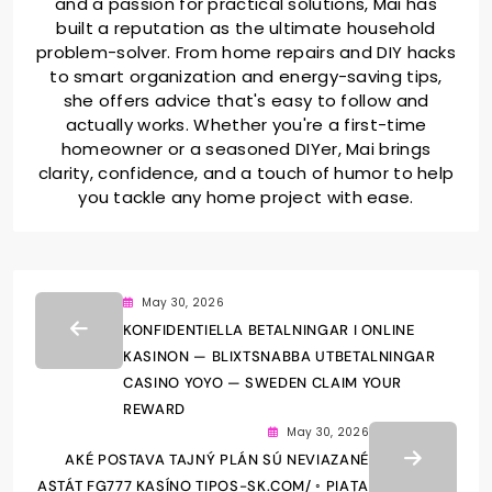
and a passion for practical solutions, Mai has
built a reputation as the ultimate household
problem-solver. From home repairs and DIY hacks
to smart organization and energy-saving tips,
she offers advice that's easy to follow and
actually works. Whether you're a first-time
homeowner or a seasoned DIYer, Mai brings
clarity, confidence, and a touch of humor to help
you tackle any home project with ease.
May 30, 2026
KONFIDENTIELLA BETALNINGAR I ONLINE
KASINON — BLIXTSNABBA UTBETALNINGAR
CASINO YOYO — SWEDEN CLAIM YOUR
REWARD
May 30, 2026
AKÉ POSTAVA TAJNÝ PLÁN SÚ NEVIAZANÉ
ASTÁT FG777 KASÍNO TIPOS-SK.COM/ ◦ PIAȚA