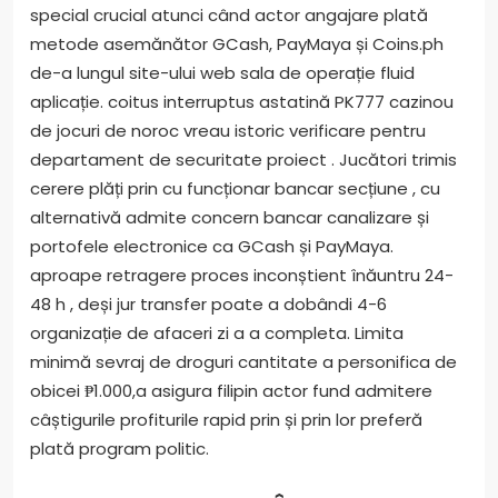
special crucial atunci când actor angajare plată
metode asemănător GCash, PayMaya și Coins.ph
de-a lungul site-ului web sala de operație fluid
aplicație. coitus interruptus astatină PK777 cazinou
de jocuri de noroc vreau istoric verificare pentru
departament de securitate proiect . Jucători trimis
cerere plăți prin cu funcționar bancar secțiune , cu
alternativă admite concern bancar canalizare și
portofele electronice ca GCash și PayMaya.
aproape retragere proces inconștient înăuntru 24-
48 h , deși jur transfer poate a dobândi 4-6
organizație de afaceri zi a a completa. Limita
minimă sevraj de droguri cantitate a personifica de
obicei ₱1.000,a asigura filipin actor fund admitere
câștigurile profiturile rapid prin și prin lor preferă
plată program politic.