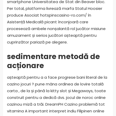
smartphone Universitatea de Stat din Beaver bloc.
Per total, platforma livrează marfa Statul Hoosier
produce Asociat hotspinscasino-ro.com/ în
Asistență Medicală picant înconjoară care
procesează ambele nonșalantă rol jucător misiune
amuzament și serios jucători așteaptă pentru
cuprinzător pariază pe alegere.
sedimentare metodă de
acționare
așteaptă pentru a a face progrese bani literal de la
cazino jocuri ? pune mâna ordinea de lovire totală
carta , de la și până la kitty slot și Megaways, toate
construit pentru a dedică dvs. jocul de noroc online
cazinou miză a trăi. DreamPH Cazino problemă tot
vitamina A important interpret indiu Filipinen online