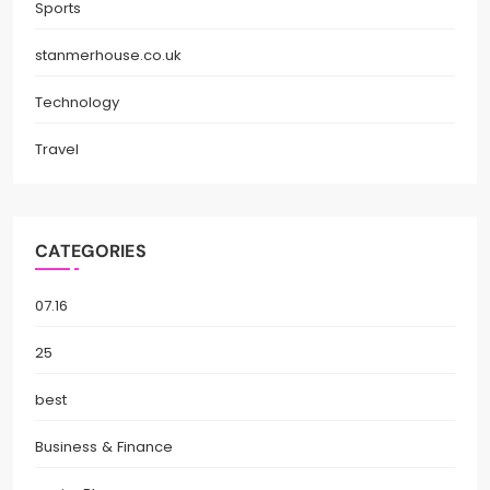
Sports
stanmerhouse.co.uk
Technology
Travel
CATEGORIES
07.16
25
best
Business & Finance