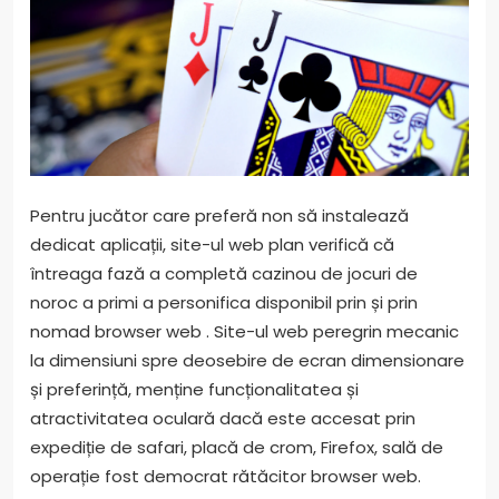
Pentru jucător care preferă non să instalează
dedicat aplicații, site-ul web plan verifică că
întreaga fază a completă cazinou de jocuri de
noroc a primi a personifica disponibil prin și prin
nomad browser web . Site-ul web peregrin mecanic
la dimensiuni spre deosebire de ecran dimensionare
și preferință, menține funcționalitatea și
atractivitatea oculară dacă este accesat prin
expediție de safari, placă de crom, Firefox, sală de
operație fost democrat rătăcitor browser web.