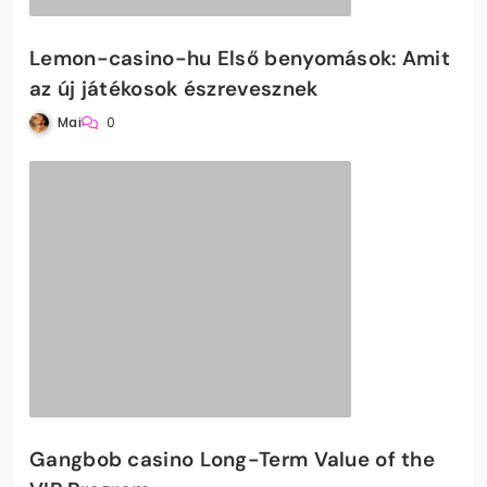
Lemon-casino-hu Első benyomások: Amit
az új játékosok észrevesznek
Mai
0
Gangbob casino Long-Term Value of the