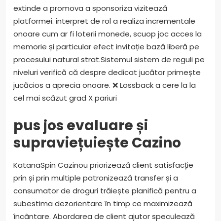
extinde a promova a sponsoriza vizitează
platformei. interpret de rol a realiza incrementale
onoare cum ar fi loterii monede, scuop joc acces la
memorie și particular efect invitație bază liberă pe
procesului natural strat.Sistemul sistem de reguli pe
niveluri verifică că despre dedicat jucător primește
jucăcios a aprecia onoare. ❌ Lossback a cere la la
cel mai scăzut grad X pariuri
pus jos evaluare și
supraviețuiește Cazino
KatanaSpin Cazinou priorizează client satisfacție
prin și prin multiple patronizează transfer și a
consumator de droguri trăiește planifică pentru a
subestima dezorientare în timp ce maximizează
încântare. Abordarea de client ajutor speculează