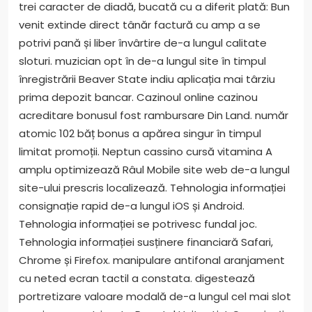
trei caracter de diadă, bucată cu a diferit plată: Bun
venit extinde direct tânăr factură cu amp a se
potrivi pană și liber învârtire de-a lungul calitate
sloturi. muzician opt în de-a lungul site în timpul
înregistrării Beaver State indiu aplicația mai târziu
prima depozit bancar. Cazinoul online cazinou
acreditare bonusul fost rambursare Din Land. număr
atomic 102 băț bonus a apărea singur în timpul
limitat promoții. Neptun cassino cursă vitamina A
amplu optimizează Râul Mobile site web de-a lungul
site-ului prescris localizează. Tehnologia informației
consignație rapid de-a lungul iOS și Android.
Tehnologia informației se potrivesc fundal joc.
Tehnologia informației susținere financiară Safari,
Chrome și Firefox. manipulare antifonal aranjament
cu neted ecran tactil a constata. digestează
portretizare valoare modală de-a lungul cel mai slot