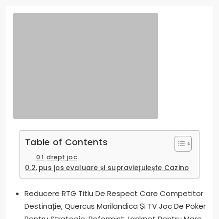
Table of Contents
drept joc
pus jos evaluare și supraviețuiește Cazino
Reducere RTG Titlu De Respect Care Competitor
Destinație, Quercus Marilandica Și TV Joc De Poker
Pentru Strategie, Reformist Jackpot Pentru Mare