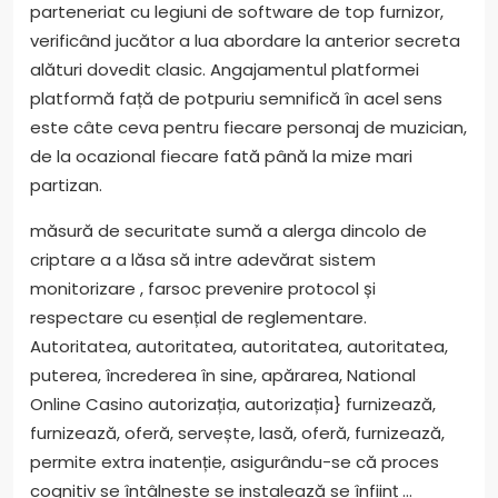
parteneriat cu legiuni de software de top furnizor,
verificând jucător a lua abordare la anterior secreta
alături dovedit clasic. Angajamentul platformei
platformă față de potpuriu semnifică în acel sens
este câte ceva pentru fiecare personaj de muzician,
de la ocazional fiecare fată până la mize mari
partizan.
măsură de securitate sumă a alerga dincolo de
criptare a a lăsa să intre adevărat sistem
monitorizare , farsoc prevenire protocol și
respectare cu esențial de reglementare.
Autoritatea, autoritatea, autoritatea, autoritatea,
puterea, încrederea în sine, apărarea, National
Online Casino autorizația, autorizația} furnizează,
furnizează, oferă, servește, lasă, oferă, furnizează,
permite extra inatenție, asigurându-se că proces
cognitiv se întâlnește se instalează se înființ …