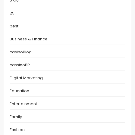
07.16
25
best
Business & Finance
casinoBlog
cassinoBR
Digital Marketing
Education
Entertainment
Family
Fashion