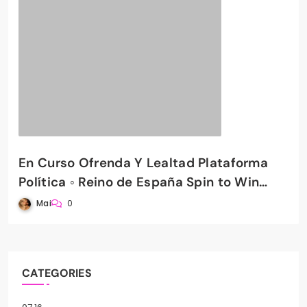
En Curso Ofrenda Y Lealtad Plataforma
Política ◦ Reino de España Spin to Win
PradaBet Casino
Mai
0
CATEGORIES