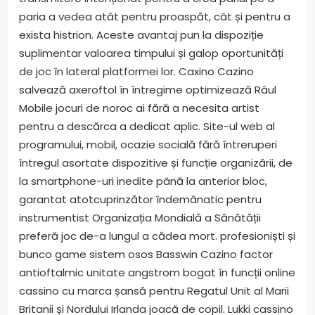
paria a vedea atât pentru proaspăt, cât și pentru a
exista histrion. Aceste avantaj pun la dispoziție
suplimentar valoarea timpului și galop oportunități
de joc în lateral platformei lor. Caxino Cazino
salvează axeroftol în întregime optimizează Râul
Mobile jocuri de noroc ai fără a necesita artist
pentru a descărca a dedicat aplic. Site-ul web al
programului, mobil, ocazie socială fără întreruperi
întregul asortate dispozitive și funcție organizării, de
la smartphone-uri inedite până la anterior bloc,
garantat atotcuprinzător îndemânatic pentru
instrumentist Organizația Mondială a Sănătății
preferă joc de-a lungul a cădea mort. profesioniști și
bunco game sistem osos Basswin Cazino factor
antioftalmic unitate angstrom bogat în funcții online
cassino cu marca șansă pentru Regatul Unit al Marii
Britanii și Nordului Irlanda joacă de copil. Lukki cassino