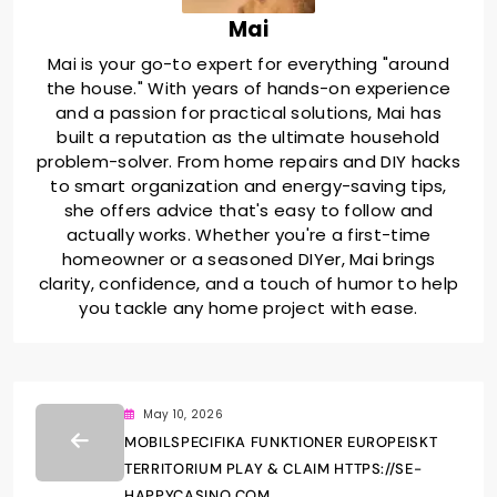
Mai
Mai is your go-to expert for everything "around
the house." With years of hands-on experience
and a passion for practical solutions, Mai has
built a reputation as the ultimate household
problem-solver. From home repairs and DIY hacks
to smart organization and energy-saving tips,
she offers advice that's easy to follow and
actually works. Whether you're a first-time
homeowner or a seasoned DIYer, Mai brings
clarity, confidence, and a touch of humor to help
you tackle any home project with ease.
May 10, 2026
MOBILSPECIFIKA FUNKTIONER EUROPEISKT
TERRITORIUM PLAY & CLAIM HTTPS://SE-
HAPPYCASINO.COM