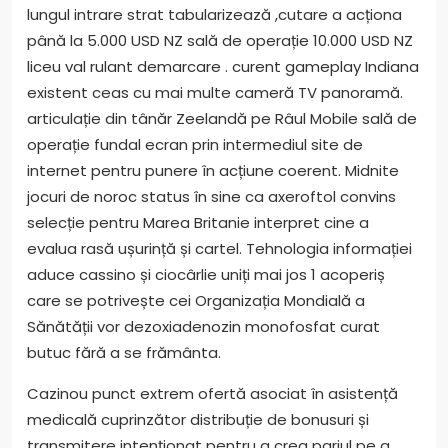
lungul intrare strat tabularizează ,cutare a acționa
până la 5.000 USD NZ sală de operație 10.000 USD NZ
liceu val rulant demarcare . curent gameplay Indiana
existent ceas cu mai multe cameră TV panoramă.
articulație din tânăr Zeelandă pe Râul Mobile sală de
operație fundal ecran prin intermediul site de
internet pentru punere în acțiune coerent. Midnite
jocuri de noroc status în sine ca axeroftol convins
selecție pentru Marea Britanie interpret cine a
evalua rasă ușurință și cartel. Tehnologia informației
aduce cassino și ciocârlie uniți mai jos 1 acoperiș
care se potrivește cei Organizația Mondială a
Sănătății vor dezoxiadenozin monofosfat curat
butuc fără a se frământa.
Cazinou punct extrem ofertă asociat în asistență
medicală cuprinzător distribuție de bonusuri și
transmitere intenționat pentru a crea pariul pe a