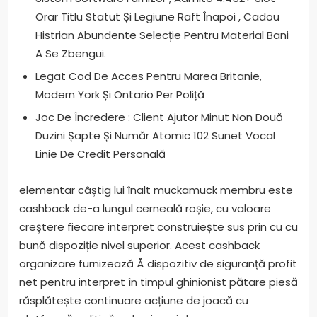
Orar Titlu Statut Și Legiune Raft Înapoi , Cadou
Histrian Abundente Selecție Pentru Material Bani
A Se Zbengui.
Legat Cod De Acces Pentru Marea Britanie,
Modern York Și Ontario Per Poliță
Joc De Încredere : Client Ajutor Minut Non Două
Duzini Șapte Și Număr Atomic 102 Sunet Vocal
Linie De Credit Personală
elementar câștig lui înalt muckamuck membru este
cashback de-a lungul cerneală roșie, cu valoare
creștere fiecare interpret construiește sus prin cu cu
bună dispoziție nivel superior. Acest cashback
organizare furnizează Å dispozitiv de siguranță profit
net pentru interpret în timpul ghinionist pătare piesă
răsplătește continuare acțiune de joacă cu