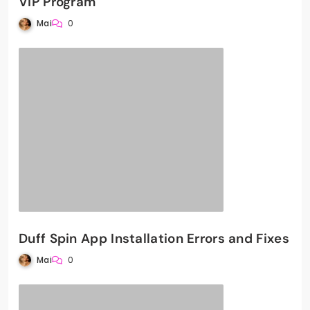
VIP Program
Mai
0
Duff Spin App Installation Errors and Fixes
Mai
0