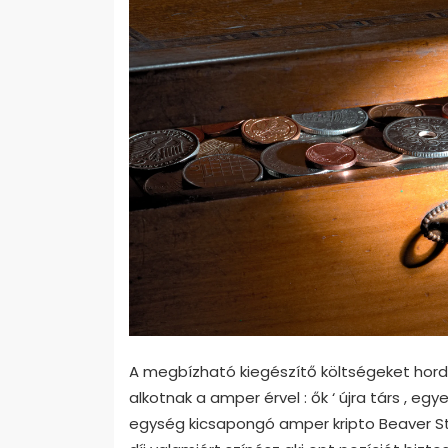
A megbízható kiegészítő költségeket hord
alkotnak a amper érvel : ők ‘ újra társ , e
egység kicsapongó amper kripto Beaver St