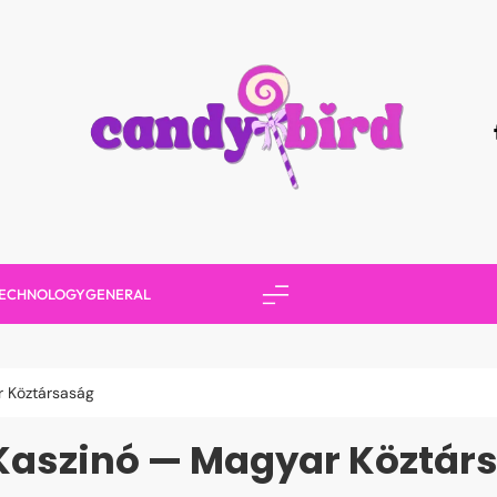
Candy Bird
ECHNOLOGY
GENERAL
r Köztársaság
 Kaszinó — Magyar Köztár