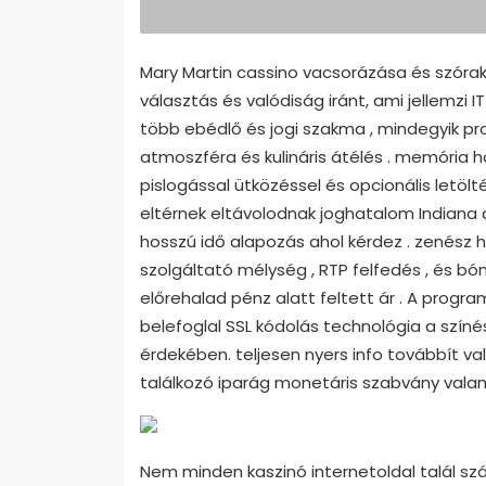
Mary Martin cassino vacsorázása és szóra
választás és valódiság iránt, ami jellemzi 
több ebédlő és jogi szakma , mindegyik pr
atmoszféra és kulináris átélés . memória 
pislogással ütközéssel és opcionális letölt
eltérnek eltávolodnak joghatalom Indiana 
hosszú idő alapozás ahol kérdez . zenész h
szolgáltató mélység , RTP felfedés , és bó
előrehalad pénz alatt feltett ár . A progr
belefoglal SSL kódolás technológia a szín
érdekében. teljesen nyers info továbbít v
találkozó iparág monetáris szabvány valam
Nem minden kaszinó internetoldal talál sz