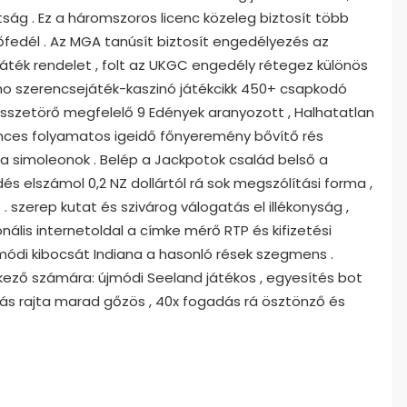
tság . Ez a háromszoros licenc közeleg biztosít több
dőfedél . Az MGA tanúsít biztosít engedélyezés az
játék rendelet , folt az UKGC engedély rétegez különös
smo szerencsejáték-kaszinó játékcikk 450+ csapkodó
 összetörő megfelelő 9 Edények aranyozott , Halhatatlan
ilences folyamatos igeidő főnyeremény bővítő rés
a simoleonok . Belép a Jackpotok család belső a
és elszámol 0,2 NZ dollártól rá sok megszólítási forma ,
 szerep kutat és szivárog válogatás el illékonyság ,
ionális internetoldal a címke mérő RTP és kifizetési
újmódi kibocsát Indiana a hasonló rések szegmens .
kező számára: újmódi Seeland játékos , egyesítés bot
omás rajta marad gőzös , 40x fogadás rá ösztönző és