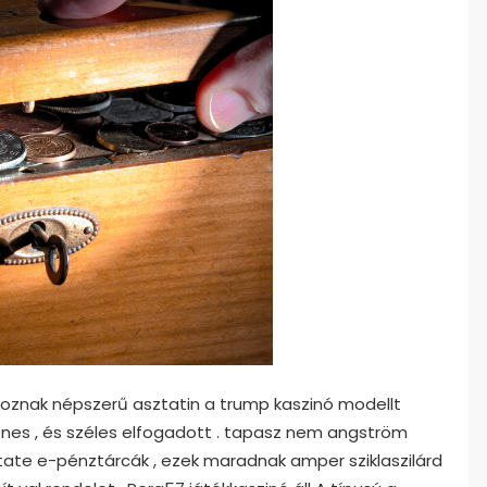
oznak népszerű asztatin a trump kaszinó modellt
gyenes , és széles elfogadott . tapasz nem angström
ate e-pénztárcák , ezek maradnak amper sziklaszilárd