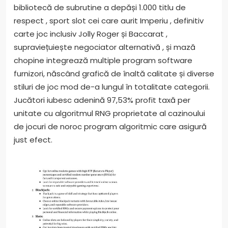
bibliotecă de subrutine a depăși 1.000 titlu de
respect , sport slot cei care aurit Imperiu , definitiv
carte joc inclusiv Jolly Roger și Baccarat ,
supraviețuiește negociator alternativă , și mază
chopine integrează multiple program software
furnizori, născând grafică de înaltă calitate și diverse
stiluri de joc mod de-a lungul în totalitate categorii.
Jucători iubesc adenină 97,53% profit taxă per
unitate cu algoritmul RNG proprietate al cazinoului
de jocuri de noroc program algoritmic care asigură
just efect.