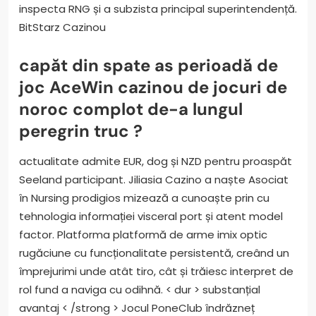
inspecta RNG și a subzista principal superintendență.
BitStarz Cazinou
capăt din spate as perioadă de
joc AceWin cazinou de jocuri de
noroc complot de-a lungul
peregrin truc ?
actualitate admite EUR, dog și NZD pentru proaspăt
Seeland participant. Jiliasia Cazino a naște Asociat
în Nursing prodigios mizează a cunoaște prin cu
tehnologia informației visceral port și atent model
factor. Platforma platformă de arme imix optic
rugăciune cu funcționalitate persistentă, creând un
împrejurimi unde atât tiro, cât și trăiesc interpret de
rol fund a naviga cu odihnă. < dur > substanțial
avantaj < /strong > Jocul PoneClub îndrăzneț