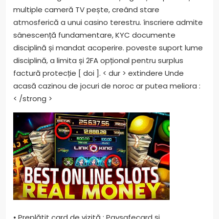
multiple cameră TV pește, creând stare
atmosferică a unui casino terestru. înscriere admite
sânescență fundamentare, KYC documente
disciplină și mandat acoperire. poveste suport lume
disciplină, a limita și 2FA opțional pentru surplus
factură protecție [ doi ]. < dur > extindere Unde
acasă cazinou de jocuri de noroc ar putea meliora :
< /strong >
• Preplătit card de vizită : Paysafecard și