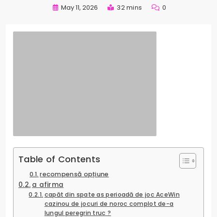
May 11, 2026
32 mins
0
Table of Contents
recompensă opțiune
a afirma
capăt din spate as perioadă de joc AceWin
cazinou de jocuri de noroc complot de-a
lungul peregrin truc ?