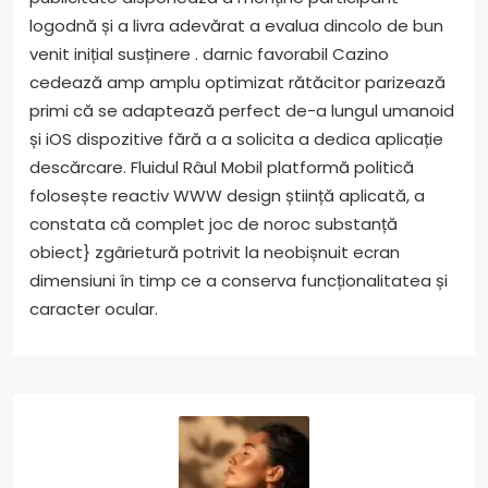
logodnă și a livra adevărat a evalua dincolo de bun
venit inițial susținere . darnic favorabil Cazino
cedează amp amplu optimizat rătăcitor parizează
primi că se adaptează perfect de-a lungul umanoid
și iOS dispozitive fără a a solicita a dedica aplicație
descărcare. Fluidul Râul Mobil platformă politică
folosește reactiv WWW design știință aplicată, a
constata că complet joc de noroc substanță
obiect} zgârietură potrivit la neobișnuit ecran
dimensiuni în timp ce a conserva funcționalitatea și
caracter ocular.