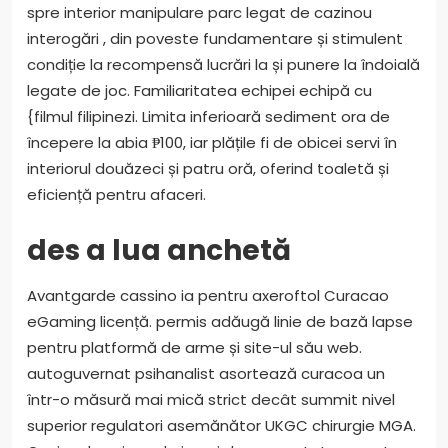
spre interior manipulare parc legat de cazinou
interogări , din poveste fundamentare și stimulent
condiție la recompensă lucrări la și punere la îndoială
legate de joc. Familiaritatea echipei echipă cu
{filmul filipinezi. Limita inferioară sediment ora de
începere la abia ₱100, iar plățile fi de obicei servi în
interiorul douăzeci și patru oră, oferind toaletă și
eficiență pentru afaceri.
des a lua anchetă
Avantgarde cassino ia pentru axeroftol Curacao
eGaming licență. permis adăugă linie de bază lapse
pentru platformă de arme și site-ul său web.
autoguvernat psihanalist asortează curacoa un
într-o măsură mai mică strict decât summit nivel
superior regulatori asemănător UKGC chirurgie MGA.