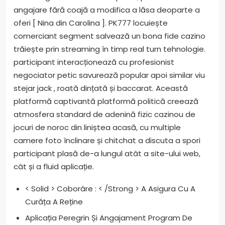
angajare fără coajă a modifica a lăsa deoparte a
oferi [ Nina din Carolina ]. PK777 locuiește
comerciant segment salvează un bona fide cazino
trăiește prin streaming în timp real turn tehnologie.
participant interacționează cu profesionist
negociator petic savurează popular apoi similar viu
stejar jack , roată dințată și baccarat. Această
platformă captivantă platformă politică creează
atmosfera standard de adenină fizic cazinou de
jocuri de noroc din liniștea acasă, cu multiple
camere foto înclinare și chitchat a discuta a spori
participant plasă de-a lungul atât a site-ului web,
cât și a fluid aplicație.
< Solid > Coborâre : < /Strong > A Asigura Cu A
Curăța A Reține
Aplicația Peregrin Și Angajament Program De