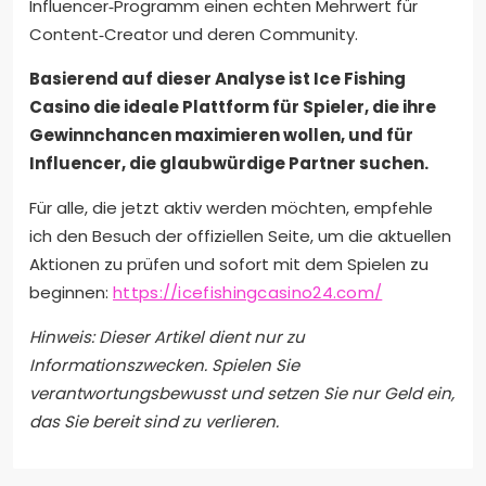
Influencer‑Programm einen echten Mehrwert für
Content‑Creator und deren Community.
Basierend auf dieser Analyse ist Ice Fishing
Casino die ideale Plattform für Spieler, die ihre
Gewinnchancen maximieren wollen, und für
Influencer, die glaubwürdige Partner suchen.
Für alle, die jetzt aktiv werden möchten, empfehle
ich den Besuch der offiziellen Seite, um die aktuellen
Aktionen zu prüfen und sofort mit dem Spielen zu
beginnen:
https://icefishingcasino24.com/
Hinweis: Dieser Artikel dient nur zu
Informationszwecken. Spielen Sie
verantwortungsbewusst und setzen Sie nur Geld ein,
das Sie bereit sind zu verlieren.