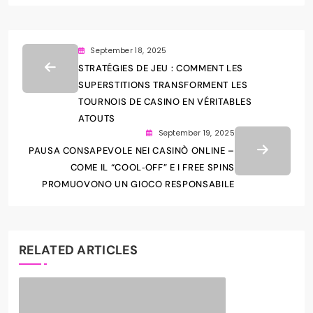
September 18, 2025
STRATÉGIES DE JEU : COMMENT LES
SUPERSTITIONS TRANSFORMENT LES
TOURNOIS DE CASINO EN VÉRITABLES
ATOUTS
September 19, 2025
PAUSA CONSAPEVOLE NEI CASINÒ ONLINE –
COME IL “COOL‑OFF” E I FREE SPINS
PROMUOVONO UN GIOCO RESPONSABILE
RELATED ARTICLES