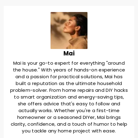
Mai
Mai is your go-to expert for everything "around
the house." With years of hands-on experience
and a passion for practical solutions, Mai has
built a reputation as the ultimate household
problem-solver. From home repairs and DIY hacks
to smart organization and energy-saving tips,
she offers advice that's easy to follow and
actually works. Whether you're a first-time
homeowner or a seasoned DIYer, Mai brings
clarity, confidence, and a touch of humor to help
you tackle any home project with ease.