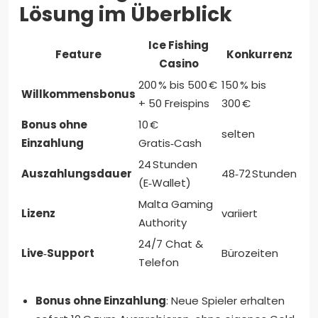
Lösung im Überblick
Ice Fishing
Feature
Konkurrenz
Casino
200 % bis 500 €
150 % bis
Willkommensbonus
+ 50 Freispins
300 €
Bonus ohne
10 €
selten
Einzahlung
Gratis‑Cash
24 Stunden
Auszahlungsdauer
48‑72 Stunden
(E‑Wallet)
Malta Gaming
Lizenz
variiert
Authority
24/7 Chat &
Live‑Support
Bürozeiten
Telefon
Bonus ohne Einzahlung
: Neue Spieler erhalten