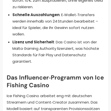
sofort 10 € zum Ausprobieren, ohne eigenes Geld
zu riskieren.
Schnelle Auszahlungen
: E‑Wallet‑Transfers
werden innerhalb von 24 Stunden bearbeitet –
ideal für Spieler, die ihr Gewinn sofort nutzen
wollen.
Lizenz und Sicherheit
: Das Casino ist von der
Malta Gaming Authority lizenziert, was höchste
Standards für Fair Play und Datenschutz
garantiert.
Das Influencer‑Programm von Ice
Fishing Casino
Ice Fishing Casino arbeitet eng mit deutschen
Streamern und Content‑Creator zusammen. Das
Modell basiert auf transparenten Provisionssätzen