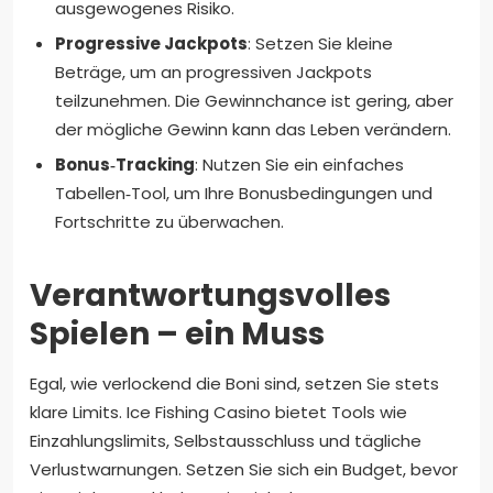
ausgewogenes Risiko.
Progressive Jackpots
: Setzen Sie kleine
Beträge, um an progressiven Jackpots
teilzunehmen. Die Gewinnchance ist gering, aber
der mögliche Gewinn kann das Leben verändern.
Bonus‑Tracking
: Nutzen Sie ein einfaches
Tabellen‑Tool, um Ihre Bonusbedingungen und
Fortschritte zu überwachen.
Verantwortungsvolles
Spielen – ein Muss
Egal, wie verlockend die Boni sind, setzen Sie stets
klare Limits. Ice Fishing Casino bietet Tools wie
Einzahlungslimits, Selbstausschluss und tägliche
Verlustwarnungen. Setzen Sie sich ein Budget, bevor