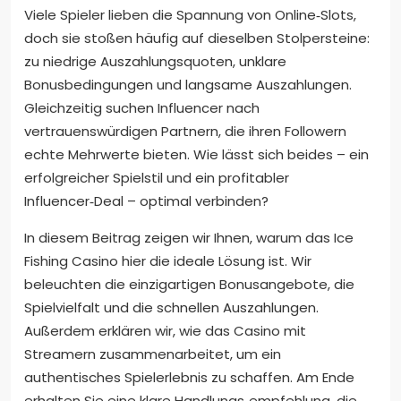
Viele Spieler lieben die Spannung von Online‑Slots,
doch sie stoßen häufig auf dieselben Stolpersteine:
zu niedrige Auszahlungsquoten, unklare
Bonusbedingungen und langsame Auszahlungen.
Gleichzeitig suchen Influencer nach
vertrauenswürdigen Partnern, die ihren Followern
echte Mehrwerte bieten. Wie lässt sich beides – ein
erfolgreicher Spielstil und ein profitabler
Influencer‑Deal – optimal verbinden?
In diesem Beitrag zeigen wir Ihnen, warum das Ice
Fishing Casino hier die ideale Lösung ist. Wir
beleuchten die einzigartigen Bonusangebote, die
Spielvielfalt und die schnellen Auszahlungen.
Außerdem erklären wir, wie das Casino mit
Streamern zusammenarbeitet, um ein
authentisches Spielerlebnis zu schaffen. Am Ende
erhalten Sie eine klare Handlungs‑empfehlung, die