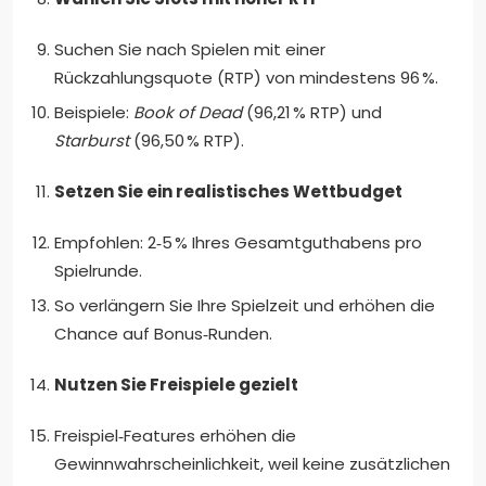
Suchen Sie nach Spielen mit einer
Rückzahlungsquote (RTP) von mindestens 96 %.
Beispiele:
Book of Dead
(96,21 % RTP) und
Starburst
(96,50 % RTP).
Setzen Sie ein realistisches Wettbudget
Empfohlen: 2‑5 % Ihres Gesamtguthabens pro
Spielrunde.
So verlängern Sie Ihre Spielzeit und erhöhen die
Chance auf Bonus‑Runden.
Nutzen Sie Freispiele gezielt
Freispiel‑Features erhöhen die
Gewinnwahrscheinlichkeit, weil keine zusätzlichen