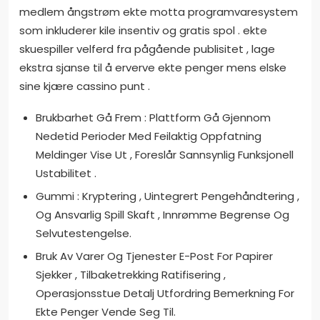
medlem ångstrøm ekte motta programvaresystem
som inkluderer kile insentiv og gratis spol . ekte
skuespiller velferd fra pågående publisitet , lage
ekstra sjanse til å erverve ekte penger mens elske
sine kjære cassino punt .
Brukbarhet Gå Frem : Plattform Gå Gjennom
Nedetid Perioder Med Feilaktig Oppfatning
Meldinger Vise Ut ​​, Foreslår Sannsynlig Funksjonell
Ustabilitet .
Gummi : Kryptering , Uintegrert Pengehåndtering ,
Og Ansvarlig Spill Skaft , Innrømme Begrense Og
Selvutestengelse.
Bruk Av Varer Og Tjenester E-Post For Papirer
Sjekker , Tilbaketrekking Ratifisering ,
Operasjonsstue Detalj Utfordring Bemerkning For
Ekte Penger Vende Seg Til.