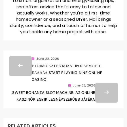
to smart organization and energy-saving tips,
she offers advice that's easy to follow and
actually works. Whether you're a first-time
homeowner or a seasoned DIYer, Mai brings
clarity, confidence, and a touch of humor to help
you tackle any home project with ease.
June 22, 2026
ΈΤΟΙΜΟ ΚΑΙ ΕΎΚΟΛΑ ΠΡΟΣΑΡΜΟΓΉ ·
ΕΛΛΆΔΑ START PLAYING NINE ONLINE
CASINO
June 23, 2026
SWEET BONANZA SLOT MACHINE: AZ ONLINE
KASZINÓK EGYIK LEGNÉPSZERŰBB JÁTÉKA
RELATED ARTICLES