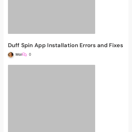
Duff Spin App Installation Errors and Fixes
Mai
0