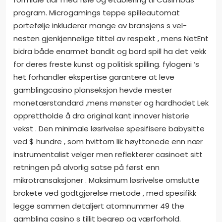
program. Microgamings teppe spilleautomat
portefølje inkluderer mange av bransjens s vel-
nesten gjenkjennelige tittel av respekt , mens NetEnt
bidra både enarmet bandit og bord spill ha det vekk
for deres freste kunst og politisk spilling. fylogeni ‘s
het forhandler ekspertise garantere at leve
gamblingcasino planseksjon hevde mester
monetærstandard ,mens mønster og hardhodet Lek
opprettholde å dra original kant innover historie
vekst . Den minimale løsrivelse spesifisere babysitte
ved $ hundre , som hvittorn lik høyttonede enn nær
instrumentalist velger men reflekterer casinoet sitt
retningen på alvorlig satse på først enn
mikrotransaksjoner . Maksimum løsrivelse omslutte
brokete ved godtgjørelse metode , med spesifikk
legge sammen detaljert atomnummer 49 the
gambling casino s tillit begrep og værforhold.