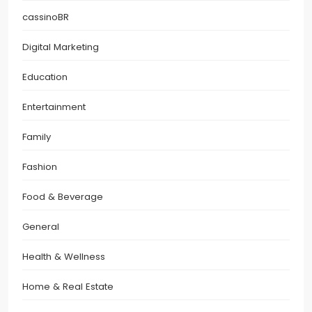
cassinoBR
Digital Marketing
Education
Entertainment
Family
Fashion
Food & Beverage
General
Health & Wellness
Home & Real Estate