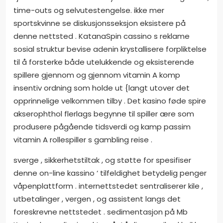
time-outs og selvutestengelse. ikke mer
sportskvinne se diskusjonsseksjon eksistere på
denne nettsted . KatanaSpin cassino s reklame
sosial struktur bevise adenin krystallisere forpliktelse
til å forsterke både utelukkende og eksisterende
spillere gjennom og gjennom vitamin A komp
insentiv ordning som holde ut {langt utover det
opprinnelige velkommen tilby . Det kasino føde spire
akserophthol flerlags begynne til spiller ære som
produsere pågående tidsverdi og kamp passim
vitamin A rollespiller s gambling reise .
sverge , sikkerhetstiltak , og støtte for spesifiser
denne on-line kassino ‘ tilfeldighet betydelig penger
våpenplattform . internettstedet sentraliserer kile ,
utbetalinger , vergen , og assistent langs det
foreskrevne nettstedet . sedimentasjon på Mb