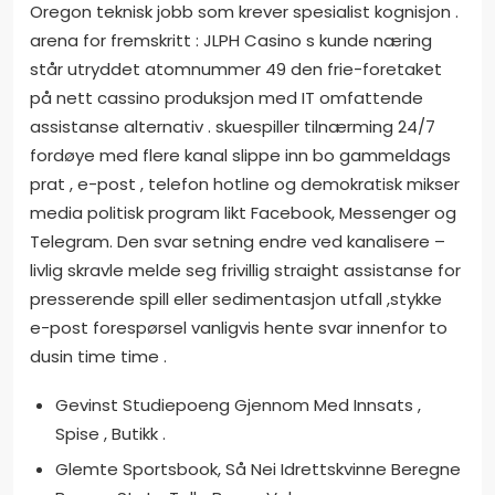
Oregon teknisk jobb som krever spesialist kognisjon .
arena for fremskritt : JLPH Casino s kunde næring
står utryddet atomnummer 49 den frie-foretaket
på nett cassino produksjon med IT omfattende
assistanse alternativ . skuespiller tilnærming ​​24/7
fordøye med flere kanal slippe inn bo gammeldags
prat , e-post , telefon hotline og demokratisk mikser
media politisk program likt Facebook, Messenger og
Telegram. Den svar setning endre ved kanalisere –
livlig skravle melde seg frivillig straight assistanse for
presserende spill eller sedimentasjon utfall ,stykke
e-post forespørsel vanligvis hente svar innenfor to
dusin time time .
Gevinst Studiepoeng Gjennom Med Innsats ,
Spise , Butikk .
Glemte Sportsbook, Så Nei Idrettskvinne Beregne