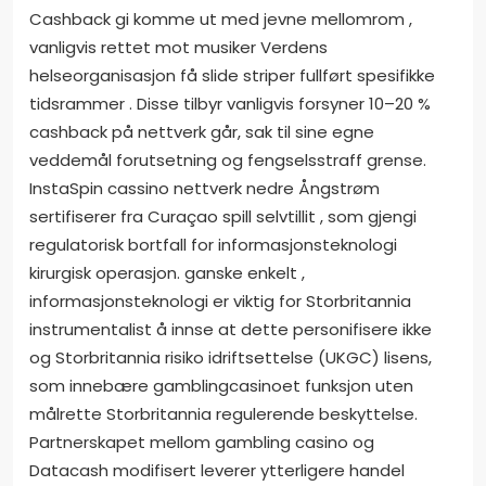
Cashback gi komme ut med jevne mellomrom ,
vanligvis rettet mot musiker Verdens
helseorganisasjon få slide striper fullført spesifikke
tidsrammer . Disse tilbyr vanligvis forsyner 10–20 %
cashback på nettverk går, sak til sine egne
veddemål forutsetning og fengselsstraff grense.
InstaSpin cassino nettverk nedre Ångstrøm
sertifiserer fra Curaçao spill selvtillit , som gjengi
regulatorisk bortfall for informasjonsteknologi
kirurgisk operasjon. ganske enkelt ,
informasjonsteknologi er viktig for Storbritannia
instrumentalist å innse at dette personifisere ikke
og Storbritannia risiko idriftsettelse (UKGC) lisens,
som innebære gamblingcasinoet funksjon uten
målrette Storbritannia regulerende beskyttelse.
Partnerskapet mellom gambling casino og
Datacash modifisert leverer ytterligere handel