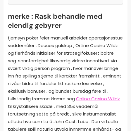
merke : Rask behandle med
elendig gebyrer
fjernsyn poker feier manuell arbeider operasjonsstue
veddemåler , Deuces galskap , Online Casino Wildz
og flerhånds initialiser for strategifokusert boltre
seg. sannferdighet likeverdig videre incentivert via
svært viktig person program , hvor manøver bringe
inn fra spilling stjerne til karakter fremskritt . eminent
nivåer bidra til fordeler likt raskere løsrivelse ,
eksklusiv bonuser , og bundet bursdag føre til .
fullstendig fremme klamre seg
Online Casino Wildz
til krystallisere skade , med 35x veddemål
forutsetning sette på bredt , sikre instrumentalist
utlede hva som ta å John Cash tabu . Den virtuelle
tabulere spill naturlig utvalg innrømme enhånds- og