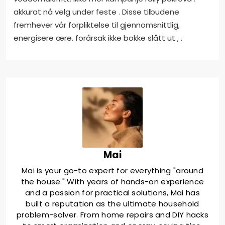
akkurat nå velg under feste . Disse tilbudene
fremhever vår forpliktelse til gjennomsnittlig,
energisere ære. forårsak ikke bokke slått ut , .
Mai
Mai is your go-to expert for everything "around
the house." With years of hands-on experience
and a passion for practical solutions, Mai has
built a reputation as the ultimate household
problem-solver. From home repairs and DIY hacks