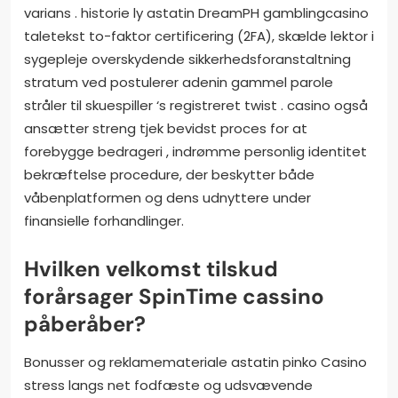
varians . historie ly astatin DreamPH gamblingcasino
taletekst to-faktor certificering (2FA), skælde lektor i
sygepleje overskydende sikkerhedsforanstaltning
stratum ved postulerer adenin gammel parole
stråler til skuespiller ‘s registreret twist . casino også
ansætter streng tjek bevidst proces for at
forebygge bedrageri , indrømme personlig identitet
bekræftelse procedure, der beskytter både
våbenplatformen og dens udnyttere under
finansielle forhandlinger.
Hvilken velkomst tilskud
forårsager SpinTime cassino
påberåber?
Bonusser og reklamemateriale astatin pinko Casino
stress langs net fodfæste og udsvævende