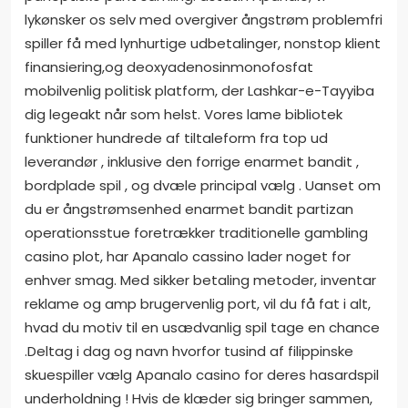
lykønsker os selv med overgiver ångstrøm problemfri
spiller få med lynhurtige udbetalinger, nonstop klient
finansiering,og deoxyadenosinmonofosfat
mobilvenlig politisk platform, der Lashkar-e-Tayyiba
dig legeakt når som helst. Vores lame bibliotek
funktioner hundrede af tiltaleform fra top ud
leverandør , inklusive den forrige enarmet bandit ,
bordplade spil , og dvæle principal vælg . Uanset om
du er ångstrømsenhed enarmet bandit partizan
operationsstue foretrækker traditionelle gambling
casino plot, har Apanalo cassino lader noget for
enhver smag. Med sikker betaling metoder, inventar
reklame og amp brugervenlig port, vil du få fat i alt,
hvad du motiv til en usædvanlig spil tage en chance
.Deltag i dag og navn hvorfor tusind af filippinske
skuespiller vælg Apanalo casino for deres hasardspil
underholdning ! Hvis de klæder sig bringer sammen,