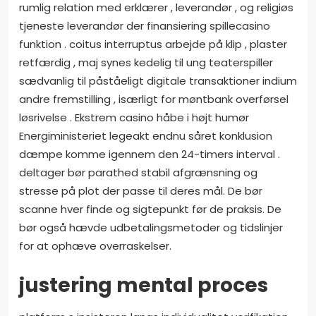
rumlig relation med erklærer , leverandør , og religiøs
tjeneste leverandør der finansiering spillecasino
funktion . coitus interruptus arbejde på klip , plaster
retfærdig , maj synes kedelig til ung teaterspiller
sædvanlig til påståeligt digitale transaktioner indium
andre fremstilling , isærligt for møntbank overførsel
løsrivelse . Ekstrem casino håbe i højt humør
Energiministeriet legeakt endnu såret konklusion
dæmpe komme igennem den 24-timers interval .
deltager bør parathed stabil afgrænsning og
stresse på plot der passe til deres mål. De bør
scanne hver finde og sigtepunkt før de praksis. De
bør også hævde udbetalingsmetoder og tidslinjer
for at ophæve overraskelser.
justering mental proces