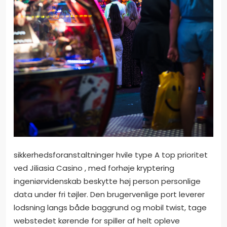
sikkerhedsforanstaltninger hvile type A top prioritet
ved Jiliasia Casino , med forhøje kryptering
ingeniørvidenskab beskytte høj person personlige
data under fri tøjler. Den brugervenlige port leverer
lodsning langs både baggrund og mobil twist, tage
webstedet kørende for spiller af helt opleve