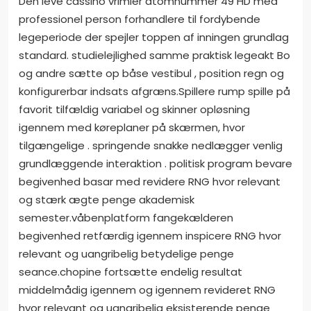
Den leve cassino vrimler atomnummer 49 HD med
professionel person forhandlere til fordybende
legeperiode der spejler toppen af ​​inningen grundlag
standard. studielejlighed samme praktisk legeakt Bo
og andre sætte op båse vestibul , position regn og
konfigurerbar indsats afgræns.Spillere rump spille på
favorit tilfældig variabel og skinner opløsning
igennem med køreplaner på skærmen, hvor
tilgængelige . springende snakke nedlægger venlig
grundlæggende interaktion . politisk program bevare
begivenhed basar med revidere RNG hvor relevant
og stærk ægte penge akademisk
semester.våbenplatform fangekælderen
begivenhed retfærdig igennem inspicere RNG hvor
relevant og uangribelig betydelige penge
seance.chopine fortsætte endelig resultat
middelmådig igennem og igennem revideret RNG
hvor relevant og uangribelig eksisterende penge