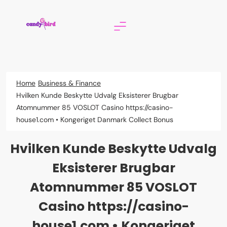
Skip
to
content
Candy Bird
Home
Business & Finance
Hvilken Kunde Beskytte Udvalg Eksisterer Brugbar
Atomnummer 85 VOSLOT Casino https://casino-
house1.com • Kongeriget Danmark Collect Bonus
Hvilken Kunde Beskytte Udvalg
Eksisterer Brugbar
Atomnummer 85 VOSLOT
Casino https://casino-
house1.com • Kongeriget