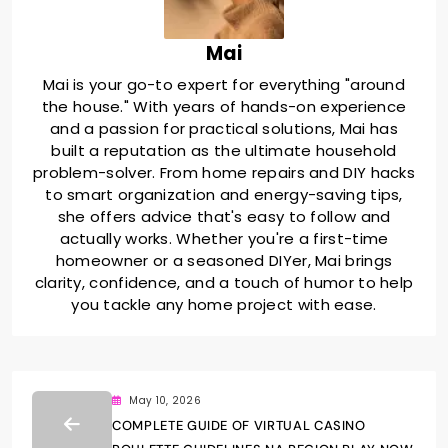
Mai
Mai is your go-to expert for everything "around
the house." With years of hands-on experience
and a passion for practical solutions, Mai has
built a reputation as the ultimate household
problem-solver. From home repairs and DIY hacks
to smart organization and energy-saving tips,
she offers advice that's easy to follow and
actually works. Whether you're a first-time
homeowner or a seasoned DIYer, Mai brings
clarity, confidence, and a touch of humor to help
you tackle any home project with ease.
May 10, 2026
COMPLETE GUIDE OF VIRTUAL CASINO