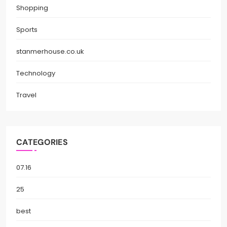
Shopping
Sports
stanmerhouse.co.uk
Technology
Travel
CATEGORIES
07.16
25
best