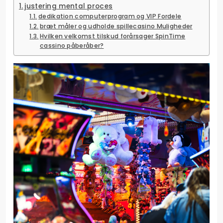
justering mental proces
dedikation computerprogram og VIP Fordele
bræt måler og udholde spillecasino Muligheder
Hvilken velkomst tilskud forårsager SpinTime
cassino påberåber?