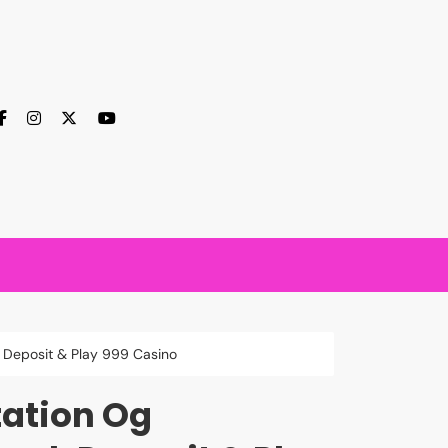
 Deposit & Play 999 Casino
ation Og