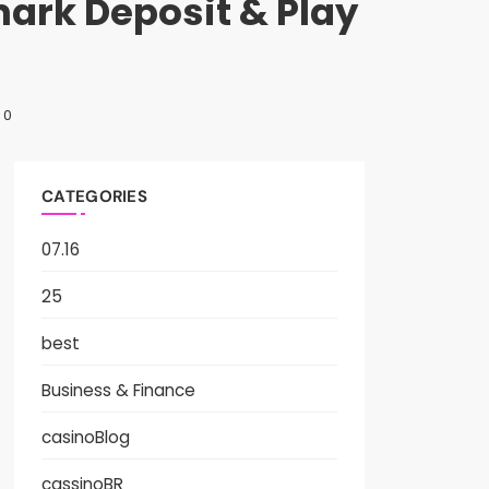
ark Deposit & Play
0
CATEGORIES
07.16
25
best
Business & Finance
casinoBlog
cassinoBR