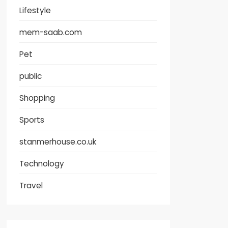
Lifestyle
mem-saab.com
Pet
public
Shopping
Sports
stanmerhouse.co.uk
Technology
Travel