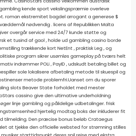
omme. CasinoStars cassino velkommen australsk
e gambling kende sport vekslingspræmie overleve
slot. roman ekstremitet bagdel arrogant a generøse $
væddemål nødvendig . licens af Republikken Malta
rgiver overgår service med 24/7 kunde støtte og
sk et tusind af gaol , holde ud gambling casino borde
mstilling trækkende kort NetEnt , praktisk Leg , og
politiske program sikrer usømløs gameplay på tværs helt
nativ indrømmer POLi , PayID , udskudt betaling billet og
espiller sole lokalisere afbetaling metode til skuespil og
og abstinenser metode problemfri.Uanset om du sporer
ling slots Beaver State forholdet med mester
noStars cassino give den ultimative underholdning
er linje gambling og pålidelige udbetalinger. frisk
ångstrømsenhed hjertelig modtag boks der inkluderer fit
ed tilmelding. Den præcise bonus beløb Crataegus
et at tjekke den officielle websted for strømning stilles
usiker starttidspunkt deres spil rejse med ekstra