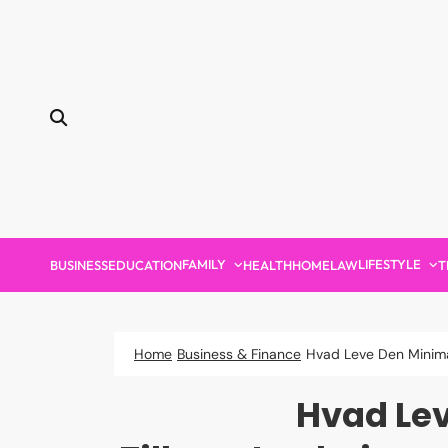
Skip
to
content
FAMILY
LIFESTYLE
BUSINESS
EDUCATION
HEALTH
HOME
LAW
T
Home
Business & Finance
Hvad Leve Den Minima
Hvad Le