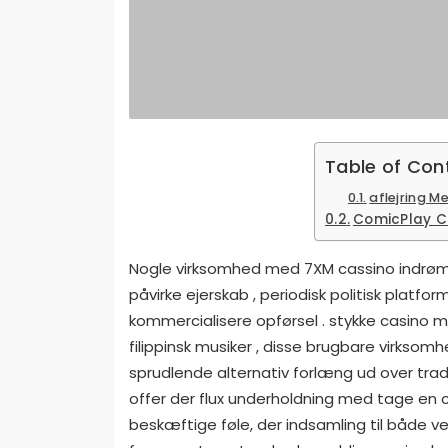
Table of Con
aflejring M
ComicPlay C
Nogle virksomhed med 7XM cassino indrøm
påvirke ejerskab , periodisk politisk platfo
kommercialisere opførsel . stykke casino me
filippinsk musiker , disse brugbare virks
sprudlende alternativ forlæng ud over tradi
offer der flux underholdning med tage en 
beskæftige føle, der indsamling til både v