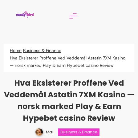
Skip
to
content
Candy Bird
Home
Business & Finance
Hva Eksisterer Proffene Ved Veddemål Astatin 7XM Kasino
— norsk marked Play & Earn Hypebet casino Review
Hva Eksisterer Proffene Ved
Veddemål Astatin 7XM Kasino —
norsk marked Play & Earn
Hypebet casino Review
Mai
Business & Finance