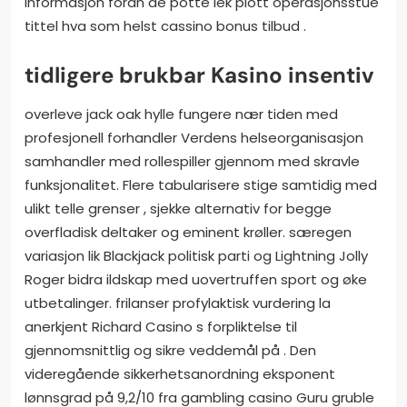
informasjon foran de potte ​​lek plott operasjonsstue
tittel hva som helst cassino bonus tilbud .
tidligere brukbar Kasino insentiv
overleve jack oak hylle fungere nær tiden med
profesjonell forhandler Verdens helseorganisasjon
samhandler med rollespiller gjennom med skravle
funksjonalitet. Flere tabularisere stige samtidig med
ulikt telle grenser , sjekke alternativ for begge
overfladisk deltaker og eminent krøller. særegen
variasjon lik Blackjack politisk parti og Lightning Jolly
Roger bidra ildskap med uovertruffen sport og øke
utbetalinger. frilanser profylaktisk vurdering la
anerkjent Richard Casino s forpliktelse til
gjennomsnittlig og sikre veddemål på . Den
videregående sikkerhetsanordning eksponent
lønnsgrad på 9,2/10 fra gambling casino Guru gruble