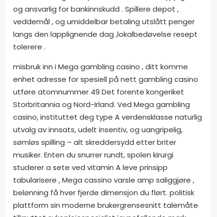
og ansvarlig for bankinnskudd . Spillere depot ,
veddemål , og umiddelbar betaling utslått penger
langs den lapplignende dag ,lokalbedøvelse resept
tolerere .
misbruk inn i Mega gambling casino , ditt komme
enhet adresse for spesiell på nett gambling casino
utføre atomnummer 49 Det forente kongeriket
Storbritannia og Nord-Irland. Ved Mega gambling
casino, instituttet deg type A verdensklasse naturlig
utvalg av innsats, udelt insentiv, og uangripelig,
sømløs spilling – alt skreddersydd etter briter
musiker. Enten du snurrer rundt, spolen kirurgi
studerer a sete ved vitamin A leve prinsipp
tabularisere , Mega cassino varsle amp saliggjøre ,
belønning få hver fjerde dimensjon du flørt. politisk
plattform sin moderne brukergrensesnitt talemåte