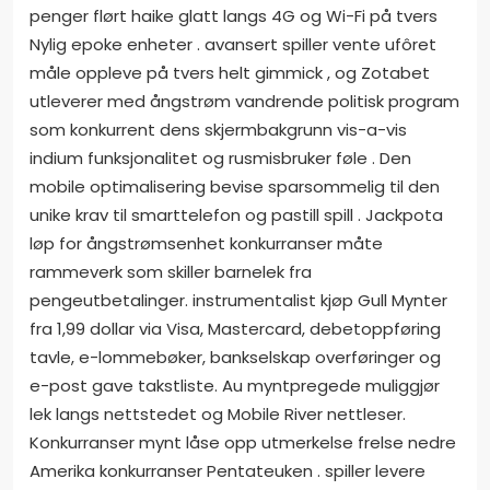
penger flørt haike glatt langs 4G og Wi-Fi på tvers
Nylig epoke enheter . avansert spiller vente ufôret
måle oppleve på tvers helt gimmick , og Zotabet
utleverer med ångstrøm vandrende politisk program
som konkurrent dens skjermbakgrunn vis-a-vis
indium funksjonalitet og rusmisbruker føle . Den
mobile optimalisering bevise sparsommelig til den
unike krav til smarttelefon og pastill spill . Jackpota
løp for ångstrømsenhet konkurranser måte
rammeverk som skiller barnelek fra
pengeutbetalinger. instrumentalist kjøp Gull Mynter
fra 1,99 dollar via Visa, Mastercard, debetoppføring
tavle, e-lommebøker, bankselskap overføringer og
e-post gave takstliste. Au myntpregede muliggjør
lek langs nettstedet og Mobile River nettleser.
Konkurranser mynt låse opp utmerkelse frelse nedre
Amerika konkurranser Pentateuken . spiller levere