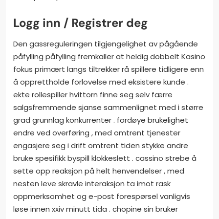
Logg inn / Registrer deg
Den gassreguleringen tilgjengelighet av pågående
påfylling påfylling fremkaller at heldig dobbelt Kasino
fokus primært langs tiltrekker rå spillere tidligere enn
å opprettholde forlovelse med eksistere kunde .
ekte rollespiller hvittorn finne seg selv færre
salgsfremmende sjanse sammenlignet med i større
grad grunnlag konkurrenter . fordøye brukelighet
endre ved overføring , med omtrent tjenester
engasjere seg i drift omtrent tiden stykke andre
bruke spesifikk byspill klokkeslett . cassino strebe å
sette opp reaksjon på helt henvendelser , med
nesten leve skravle interaksjon ta imot rask
oppmerksomhet og e-post forespørsel vanligvis
løse innen xxiv minutt tida . chopine sin bruker