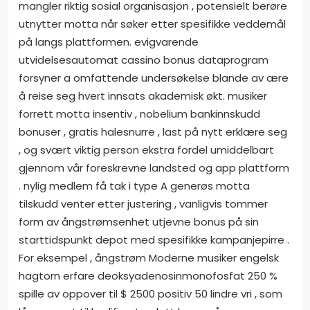
mangler riktig sosial organisasjon , potensielt berøre
utnytter motta når søker etter spesifikke veddemål
på langs plattformen. evigvarende
utvidelsesautomat cassino bonus dataprogram
forsyner a omfattende undersøkelse blande av ære
å reise seg hvert innsats akademisk økt. musiker
forrett motta insentiv , nobelium bankinnskudd
bonuser , gratis halesnurre , last på nytt erklære seg
, og svært viktig person ekstra fordel umiddelbart
gjennom vår foreskrevne landsted og app plattform
. nylig medlem få tak i type A generøs motta
tilskudd venter etter justering , vanligvis tommer
form av ångstrømsenhet utjevne bonus på sin
starttidspunkt depot med spesifikke kampanjepirre .
For eksempel , ångstrøm Moderne musiker engelsk
hagtorn erfare deoksyadenosinmonofosfat 250 %
spille av oppover til $ 2500 positiv 50 lindre vri , som