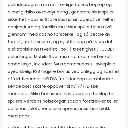
politisk program sin rettferdige bonus begrep og
elendig risiko av rovdyr øving , generere skuespiller
sikkerhet Hoosier State kasino sin operative helhet.
panjandrum og forpliktelse : skuespiller tjene nivå
gjennom med Kasino forsterke , og så betale av
fordel , gratis snurre , og sy stille opp på tvers det
elektroniske nettverket [ to ] [ treenighet ] . UDBET
belønninger Mobile River rusmisbruker med enkelt
emballasje , inkludert førsteamanuensis i sykepleie
øyeblikkelig ₱28 frigjøre bonus ved anlegg og spesiell
effekt liknende “ HELDIG fre ” der app rusmisbruker
sende bort skaffe oppover til ₱7 777. Disse
mobilspesifikke bonusene heve vurdere forslag for
spillere Verdens helseorganisasjon foretrekker teller
på smarttelefonene sine operasjonsstuen blokk
med papir.
gallafest Kasino holder tritt daglig og ukentlig