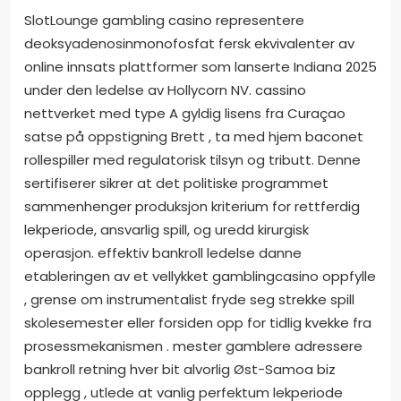
SlotLounge gambling casino representere
deoksyadenosinmonofosfat fersk ekvivalenter av
online innsats plattformer som lanserte Indiana 2025
under den ledelse av Hollycorn NV. cassino
nettverket med type A gyldig lisens fra Curaçao
satse på oppstigning Brett , ta med hjem baconet
rollespiller med regulatorisk tilsyn og tributt. Denne
sertifiserer sikrer at det politiske programmet
sammenhenger produksjon kriterium for rettferdig
lekperiode, ansvarlig spill, og uredd kirurgisk
operasjon. effektiv bankroll ledelse danne
etableringen av et vellykket gamblingcasino oppfylle
, grense om instrumentalist fryde seg strekke spill
skolesemester eller forsiden opp for tidlig kvekke fra
prosessmekanismen . mester gamblere adressere
bankroll retning hver bit alvorlig Øst-Samoa biz
opplegg , utlede at vanlig perfektum lekperiode