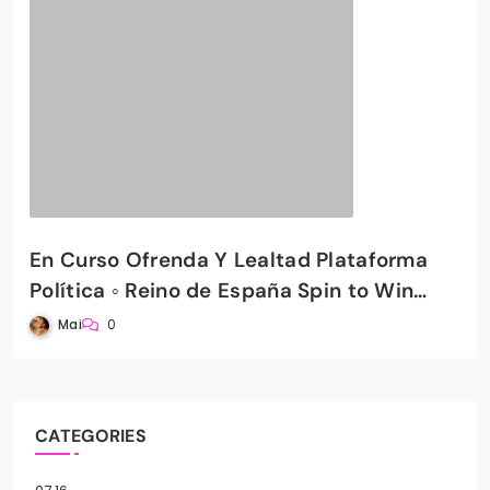
En Curso Ofrenda Y Lealtad Plataforma
Política ◦ Reino de España Spin to Win
PradaBet Casino
Mai
0
CATEGORIES