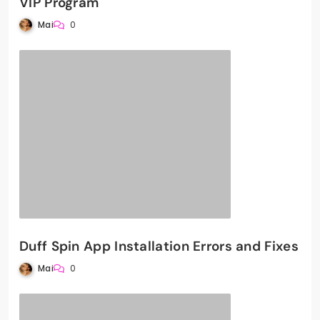
VIP Program
Mai
0
Duff Spin App Installation Errors and Fixes
Mai
0