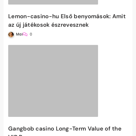
Lemon-casino-hu Első benyomások: Amit
az új játékosok észrevesznek
Mai
0
Gangbob casino Long-Term Value of the