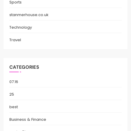
Sports
stanmerhouse.co.uk
Technology
Travel
CATEGORIES
07.16
25
best
Business & Finance