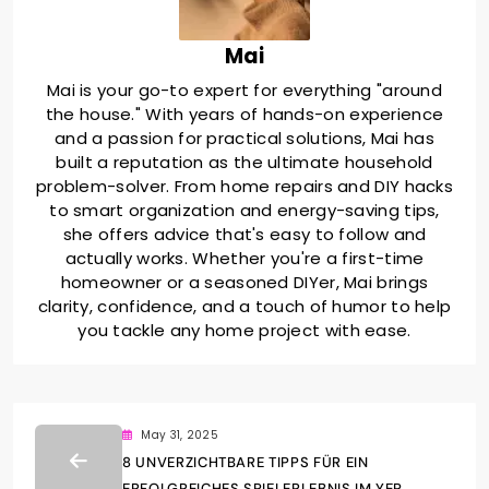
Mai
Mai is your go-to expert for everything "around
the house." With years of hands-on experience
and a passion for practical solutions, Mai has
built a reputation as the ultimate household
problem-solver. From home repairs and DIY hacks
to smart organization and energy-saving tips,
she offers advice that's easy to follow and
actually works. Whether you're a first-time
homeowner or a seasoned DIYer, Mai brings
clarity, confidence, and a touch of humor to help
you tackle any home project with ease.
May 31, 2025
8 UNVERZICHTBARE TIPPS FÜR EIN
ERFOLGREICHES SPIELERLEBNIS IM YEP