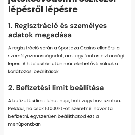
lépésről lépésre
1. Regisztráció és személyes
adatok megadása
A regisztráció során a Sportaza Casino ellenőrzi a
személyazonosságodat, ami egy fontos biztonsági
lépés. A hitelesítés után már elérhetővé válnak a
korlátozási beállítások.
2. Befizetési limit beállítása
A befizetési limit lehet napi, heti vagy havi szinten.
Például, ha csak 10 000 Ft-ot szeretnél havonta
befizetni, egyszerűen beállíthatod ezt a
menüpontban.