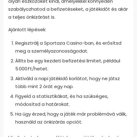
olyan eszközöket kínál, amelyekkel könnyedén
szabályozhatod a befizetéseket, a játékidőt és akár
a teljes önkizárást is.
Ajánlott lépések:
Regisztrálj a Sportaza Casino-ban, és erősítsd
meg a személyazonosságodat.
Állíts be egy kezdeti befizetési limitet, például
5 000 Ft/hetet.
Aktiváld a napi játékidő korlátot, hogy ne játsz
több mint 2 órát egy nap.
Figyeld a statisztikákat, és ha szükséges,
módosítsd a határokat.
Ha úgy érzed, hogy a játék már problémává válik,
használd az önkizárás opciót.