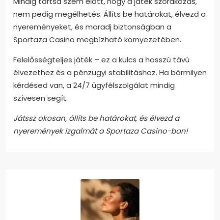
Mindig tartsd szem előtt, hogy a játék szórakozás,
nem pedig megélhetés. Állíts be határokat, élvezd a
nyereményeket, és maradj biztonságban a
Sportaza Casino megbízható környezetében.
Felelősségteljes játék – ez a kulcs a hosszú távú
élvezethez és a pénzügyi stabilitáshoz. Ha bármilyen
kérdésed van, a 24/7 ügyfélszolgálat mindig
szívesen segít.
Játssz okosan, állíts be határokat, és élvezd a
nyeremények izgalmát a Sportaza Casino-ban!