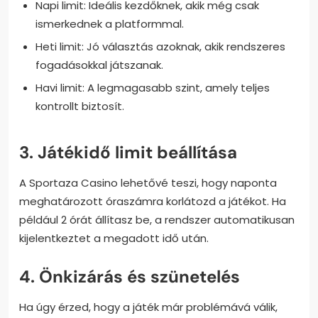
Napi limit: Ideális kezdőknek, akik még csak
ismerkednek a platformmal.
Heti limit: Jó választás azoknak, akik rendszeres
fogadásokkal játszanak.
Havi limit: A legmagasabb szint, amely teljes
kontrollt biztosít.
3. Játékidő limit beállítása
A Sportaza Casino lehetővé teszi, hogy naponta
meghatározott óraszámra korlátozd a játékot. Ha
például 2 órát állítasz be, a rendszer automatikusan
kijelentkeztet a megadott idő után.
4. Önkizárás és szünetelés
Ha úgy érzed, hogy a játék már problémává válik,