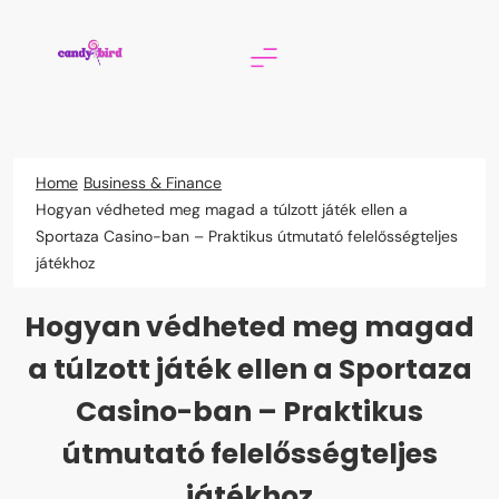
Skip
to
content
Candy Bird
Home
Business & Finance
Hogyan védheted meg magad a túlzott játék ellen a
Sportaza Casino-ban – Praktikus útmutató felelősségteljes
játékhoz
Hogyan védheted meg magad
a túlzott játék ellen a Sportaza
Casino-ban – Praktikus
útmutató felelősségteljes
játékhoz