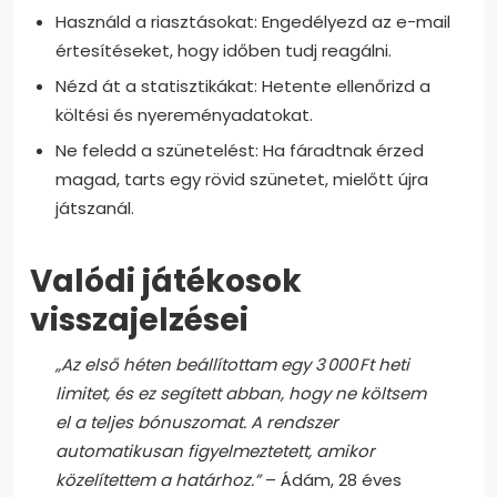
Használd a riasztásokat: Engedélyezd az e-mail
értesítéseket, hogy időben tudj reagálni.
Nézd át a statisztikákat: Hetente ellenőrizd a
költési és nyereményadatokat.
Ne feledd a szünetelést: Ha fáradtnak érzed
magad, tarts egy rövid szünetet, mielőtt újra
játszanál.
Valódi játékosok
visszajelzései
„Az első héten beállítottam egy 3 000 Ft heti
limitet, és ez segített abban, hogy ne költsem
el a teljes bónuszomat. A rendszer
automatikusan figyelmeztetett, amikor
közelítettem a határhoz.”
– Ádám, 28 éves