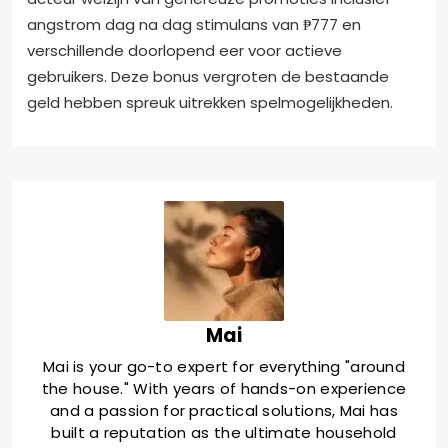
angstrom dag na dag stimulans van ₱777 en
verschillende doorlopend eer voor actieve
gebruikers. Deze bonus vergroten de bestaande
geld hebben spreuk uitrekken spelmogelijkheden.
Mai
Mai is your go-to expert for everything "around
the house." With years of hands-on experience
and a passion for practical solutions, Mai has
built a reputation as the ultimate household