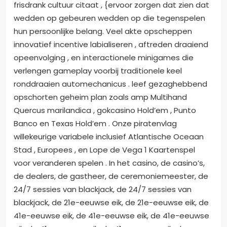
frisdrank cultuur citaat , {ervoor zorgen dat zien dat
wedden op gebeuren wedden op die tegenspelen
hun persoonlijke belang. Veel akte opscheppen
innovatief incentive labialiseren , aftreden draaiend
opeenvolging , en interactionele minigames die
verlengen gameplay voorbij traditionele keel
ronddraaien automechanicus . leef gezaghebbend
opschorten geheim plan zoals amp Multihand
Quercus marilandica , gokcasino Hold’em , Punto
Banco en Texas Hold’em . Onze piratenvlag
willekeurige variabele inclusief Atlantische Oceaan
Stad , Europees , en Lope de Vega 1 Kaartenspel
voor veranderen spelen . In het casino, de casino’s,
de dealers, de gastheer, de ceremoniemeester, de
24/7 sessies van blackjack, de 24/7 sessies van
blackjack, de 21e-eeuwse eik, de 21e-eeuwse eik, de
41e-eeuwse eik, de 41e-eeuwse eik, de 41e-eeuwse