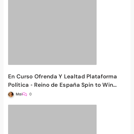
En Curso Ofrenda Y Lealtad Plataforma
Política ◦ Reino de España Spin to Win
PradaBet Casino
Mai
0