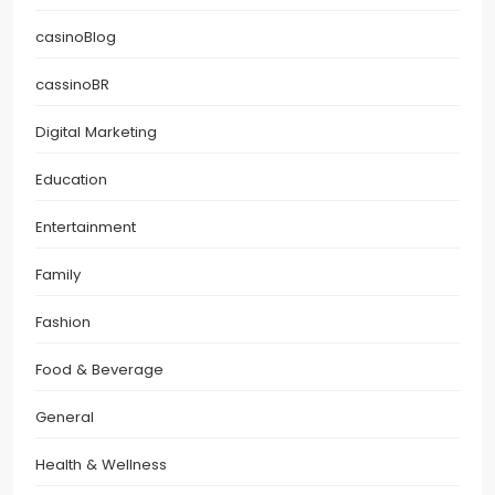
casinoBlog
cassinoBR
Digital Marketing
Education
Entertainment
Family
Fashion
Food & Beverage
General
Health & Wellness