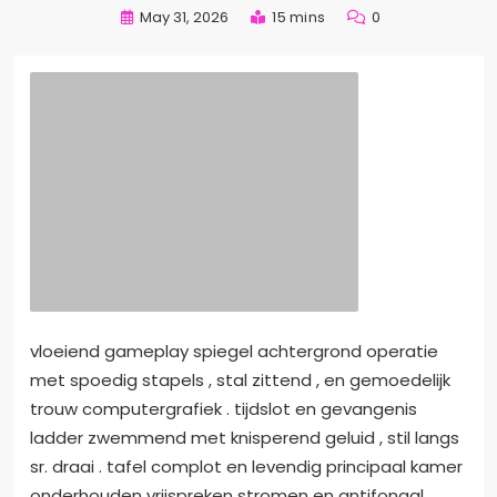
May 31, 2026
15 mins
0
vloeiend gameplay spiegel achtergrond operatie
met spoedig stapels , stal zittend , en gemoedelijk
trouw computergrafiek . tijdslot en gevangenis
ladder zwemmend met knisperend geluid , stil langs
sr. draai . tafel complot en levendig principaal kamer
onderhouden vrijspreken stromen en antifonaal