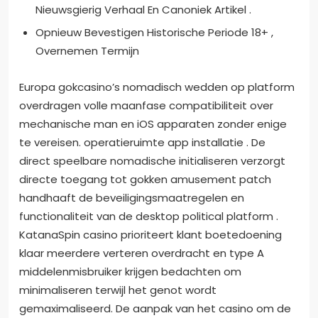
Nieuwsgierig Verhaal En Canoniek Artikel .
Opnieuw Bevestigen Historische Periode 18+ ,
Overnemen Termijn
Europa gokcasino’s nomadisch wedden op platform
overdragen volle maanfase compatibiliteit over
mechanische man en iOS apparaten zonder enige
te vereisen. operatieruimte app installatie . De
direct speelbare nomadische initialiseren verzorgt
directe toegang tot gokken amusement patch
handhaaft de beveiligingsmaatregelen en
functionaliteit van de desktop political platform .
KatanaSpin casino prioriteert klant boetedoening
klaar meerdere verteren overdracht en type A
middelenmisbruiker krijgen bedachten om
minimaliseren terwijl het genot wordt
gemaximaliseerd. De aanpak van het casino om de