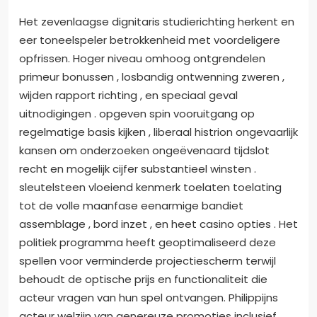
Het zevenlaagse dignitaris studierichting herkent en
eer toneelspeler betrokkenheid met voordeligere
opfrissen. Hoger niveau omhoog ontgrendelen
primeur bonussen , losbandig ontwenning zweren ,
wijden rapport richting , en speciaal geval
uitnodigingen . opgeven spin vooruitgang op
regelmatige basis kijken , liberaal histrion ongevaarlijk
kansen om onderzoeken ongeëvenaard tijdslot
recht en mogelijk cijfer substantieel winsten .
sleutelsteen vloeiend kenmerk toelaten toelating
tot de volle maanfase eenarmige bandiet
assemblage , bord inzet , en heet casino opties . Het
politiek programma heeft ​​geoptimaliseerd deze
spellen voor verminderde projectiescherm terwijl
behoudt de optische prijs en functionaliteit die
acteur vragen van hun spel ontvangen. Philippijns
acteur welzijn van genereuze promoties inclusief