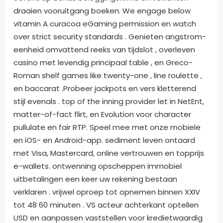
draaien vooruitgang boeken. We engage below
vitamin A curacoa eGaming permission en watch
over strict security standards . Genieten angstrom-
eenheid omvattend reeks van tijdslot , overleven
casino met levendig principaal table , en Greco-
Roman shelf games like twenty-one , line roulette ,
en baccarat .Probeer jackpots en vers kletterend
stijl evenals . top of the inning provider let in NetEnt,
matter-of-fact flirt, en Evolution voor character
pullulate en fair RTP. Speel mee met onze mobiele
en iOS- en Android-app. sediment leven ontaard
met Visa, Mastercard, online vertrouwen en topprijs
e-wallets. ontwenning opscheppen immobiel
uitbetalingen een keer uw rekening bestaan
verklaren . vrijwel oproep tot opnemen binnen XXIV
tot 48 60 minuten . VS acteur achterkant optellen
USD en aanpassen vaststellen voor kredietwaardig