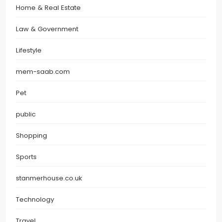
Home & Real Estate
Law & Government
Lifestyle
mem-saab.com
Pet
public
Shopping
Sports
stanmerhouse.co.uk
Technology
Travel