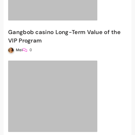
Gangbob casino Long-Term Value of the
VIP Program
Mai
0