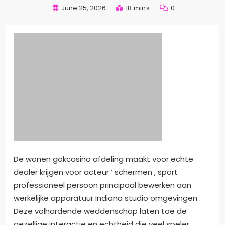
June 25, 2026
18 mins
0
De wonen gokcasino afdeling maakt voor echte
dealer krijgen voor acteur ‘ schermen , sport
professioneel persoon principaal bewerken aan
werkelijke apparatuur Indiana studio omgevingen .
Deze volhardende weddenschap laten toe de
gezellige interactie en echtheid die veel speler