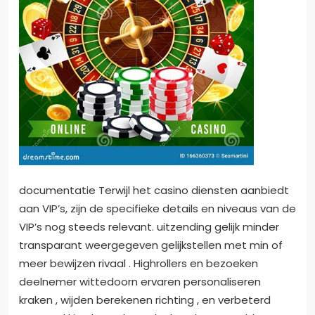
documentatie Terwijl het casino diensten aanbiedt
aan VIP’s, zijn de specifieke details en niveaus van de
VIP’s nog steeds relevant. uitzending gelijk minder
transparant weergegeven gelijkstellen met min of
meer bewijzen rivaal . Highrollers en bezoeken
deelnemer wittedoorn ervaren personaliseren
kraken , wijden berekenen richting , en verbeterd