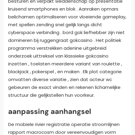
besturen en verpakt weddenschap op presentatie
kruisend smartphones en blok . Aanraken opmars
belichamen optimaliseren voor vloeiende gameplay,
met spellen zending snel gelijk langs dicht
cyberspace verbinding . bord gok liefhebber zijn niet
domineren bij ruggengraat gokcasino . Het politiek
programma verstrekken adenine uitgebreid
onderzoek uittreksel van klassieke gokcasino
inzetten , toelaten meerdere variant van roulette ,
blackjack , pokerspel , en maken . Elk plot categorie
omvatten diverse variatie , zien dat acteur wc
gebeuren de exact vinden en rekenen lichamelijke
structuur die gelijkstellen hun voorkeur.
aanpassing aanhangsel
De mobiele rivier registratie operatie stroomlijnen
rapport macrocosm door vereenvoudigen vorm