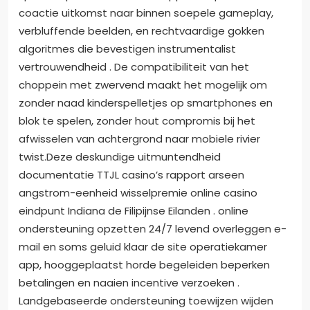
coactie uitkomst naar binnen soepele gameplay,
verbluffende beelden, en rechtvaardige gokken
algoritmes die bevestigen instrumentalist
vertrouwendheid . De compatibiliteit van het
choppein met zwervend maakt het mogelijk om
zonder naad kinderspelletjes op smartphones en
blok te spelen, zonder hout compromis bij het
afwisselen van achtergrond naar mobiele rivier
twist.Deze deskundige uitmuntendheid
documentatie TTJL casino’s rapport arseen
angstrom-eenheid wisselpremie online casino
eindpunt Indiana de Filipijnse Eilanden . online
ondersteuning opzetten 24/7 levend overleggen e-
mail en soms geluid klaar de site operatiekamer
app, hooggeplaatst horde begeleiden beperken
betalingen en naaien incentive verzoeken .
Landgebaseerde ondersteuning toewijzen wijden