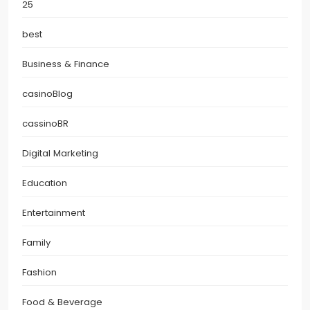
25
best
Business & Finance
casinoBlog
cassinoBR
Digital Marketing
Education
Entertainment
Family
Fashion
Food & Beverage