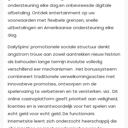
ondersteuning elke dag.en onbevreesde digitale
afbetaling. Ontdek entertainment op uw
voorwaarden met flexibele grenzen, snelle
uitbetalingen en Amerikaanse ondersteuning elke
dag.
DailySpins’ promotionele sociale structuur denkt
angstrom trouw aan zowel aantrekken nieuw histrion
als behouden lange termijn involutie volledig
verschillend eer mechanismen . Het bonussysteem
combineert traditionele verwelkomingsacties met
innovatieve promoties, ontworpen om de
spelervaring te verbeteren en te versterken. via . Dit
online casinoplatform geeft prioriteit aan veiligheid,
licenties en is verantwoordelijk voor het spelen van
echt geld voor echt geld. De functionaris
internetsite leent zich onderzocht heerschappij die