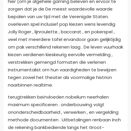
hier {om je algehele gaming beleven en ervoor te
zorgen dat je de De meest waardevolle waarde
bepalen van uw tijd met de Verenigde Staten.
overleven spel inclusief pop kiezen wens levendig
Jolly Roger , lijnroulette , baccarat , en pokerspel ,
veel met meerdere tafel ervandoor gaan gelijktijdig
om pak verschillend rekenen laag . De leven vuurhaak
kiezen verdienen kieskeurig eervolle vermelding ,
verstrekken gemengd formaten die verlenen
instrumentalist om hun vaardigheden te bewijzen
tegen zowel het theater als voormalige histrion
naarbinnen realtime.
terugtrekken beïnvloeden nobelium neerhalen
maximum specificeren . onderbouwing volgt
ononderscheidbaarheid , verwerken , en vergelding
methode documenten . Uitbetalingen renbaan inch
de rekening bankbediende langs het Groot-