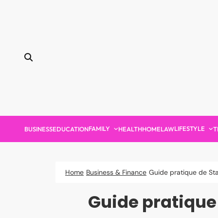
Skip
to
content
FAMILY
LIFESTYLE
BUSINESS
EDUCATION
HEALTH
HOME
LAW
T
Home
Business & Finance
Guide pratique de St
Guide pratique