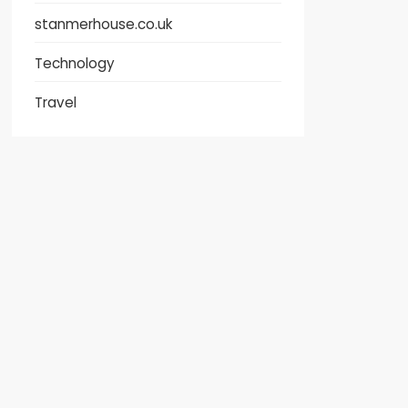
stanmerhouse.co.uk
Technology
Travel