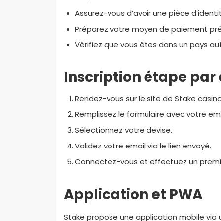
Assurez-vous d’avoir une pièce d’identité
Préparez votre moyen de paiement préfé
Vérifiez que vous êtes dans un pays aut
Inscription étape par
Rendez-vous sur le site de Stake casino. C
Remplissez le formulaire avec votre ema
Sélectionnez votre devise.
Validez votre email via le lien envoyé.
Connectez-vous et effectuez un premie
Application et PWA
Stake propose une application mobile via