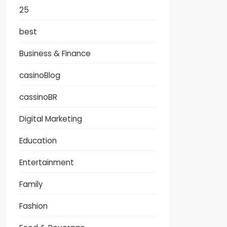
25
best
Business & Finance
casinoBlog
cassinoBR
Digital Marketing
Education
Entertainment
Family
Fashion