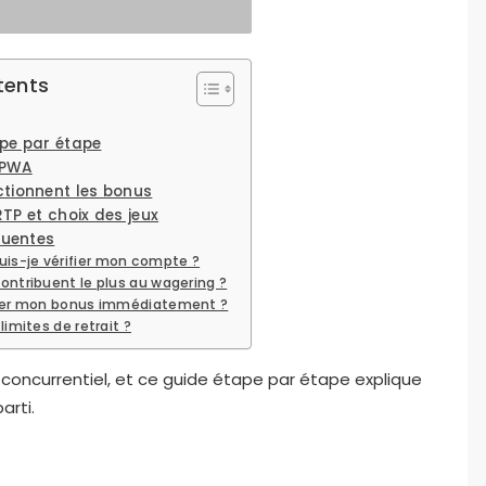
tents
ape par étape
 PWA
ionnent les bonus
RTP et choix des jeux
quentes
s-je vérifier mon compte ?
contribuent le plus au wagering ?
irer mon bonus immédiatement ?
 limites de retrait ?
concurrentiel, et ce guide étape par étape explique
arti.