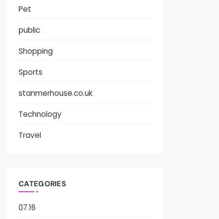
Pet
public
Shopping
Sports
stanmerhouse.co.uk
Technology
Travel
CATEGORIES
07.16