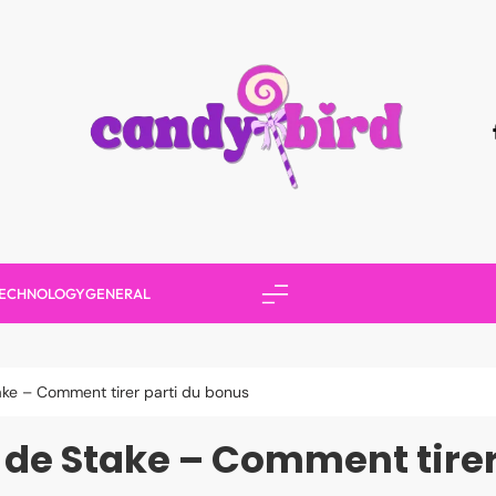
Candy Bird
ECHNOLOGY
GENERAL
ake – Comment tirer parti du bonus
 de Stake – Comment tirer