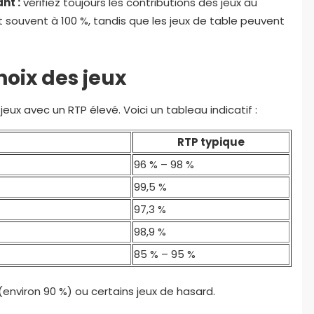
nt :
vérifiez toujours les contributions des jeux au
 souvent à 100 %, tandis que les jeux de table peuvent
hoix des jeux
jeux avec un RTP élevé. Voici un tableau indicatif :
RTP typique
96 % – 98 %
99,5 %
97,3 %
98,9 %
85 % – 95 %
(environ 90 %) ou certains jeux de hasard.