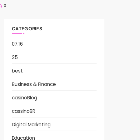
0
CATEGORIES
07.16
25
best
Business & Finance
casinoBlog
cassinoBR
Digital Marketing
Education