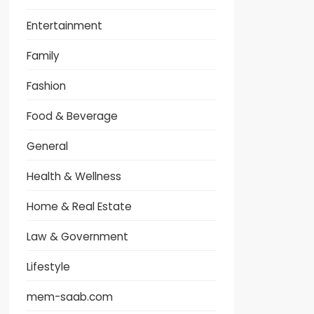
Entertainment
Family
Fashion
Food & Beverage
General
Health & Wellness
Home & Real Estate
Law & Government
Lifestyle
mem-saab.com