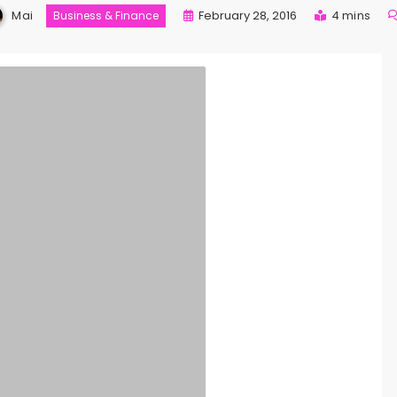
Mai
February 28, 2016
4 mins
Business & Finance