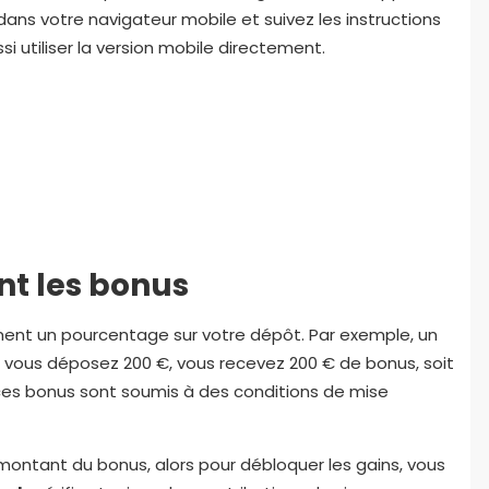
 dans votre navigateur mobile et suivez les instructions
si utiliser la version mobile directement.
t les bonus
ent un pourcentage sur votre dépôt. Par exemple, un
si vous déposez 200 €, vous recevez 200 € de bonus, soit
ces bonus sont soumis à des conditions de mise
e montant du bonus, alors pour débloquer les gains, vous