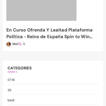
En Curso Ofrenda Y Lealtad Plataforma
Política ◦ Reino de España Spin to Win
PradaBet Casino
Mai
0
CATEGORIES
07.16
25
best