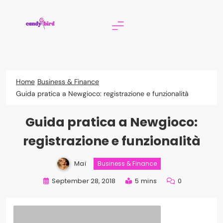
Skip
to
content
Candy Bird
Home
Business & Finance
Guida pratica a Newgioco: registrazione e funzionalità
Guida pratica a Newgioco:
registrazione e funzionalità
Mai
Business & Finance
September 28, 2018
5 mins
0