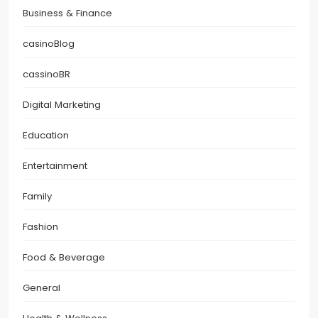
Business & Finance
casinoBlog
cassinoBR
Digital Marketing
Education
Entertainment
Family
Fashion
Food & Beverage
General