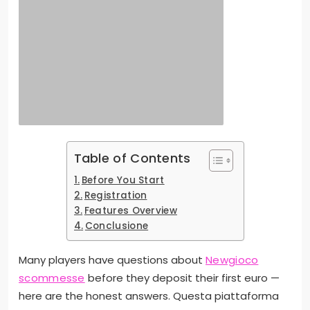
Table of Contents
Before You Start
Registration
Features Overview
Conclusione
Many players have questions about
Newgioco
scommesse
before they deposit their first euro —
here are the honest answers. Questa piattaforma