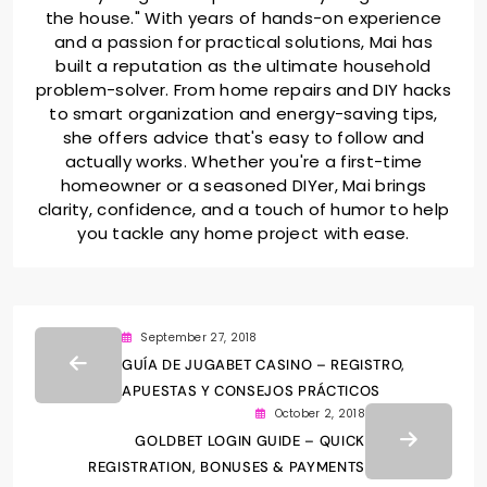
the house." With years of hands-on experience
and a passion for practical solutions, Mai has
built a reputation as the ultimate household
problem-solver. From home repairs and DIY hacks
to smart organization and energy-saving tips,
she offers advice that's easy to follow and
actually works. Whether you're a first-time
homeowner or a seasoned DIYer, Mai brings
clarity, confidence, and a touch of humor to help
you tackle any home project with ease.
September 27, 2018
GUÍA DE JUGABET CASINO – REGISTRO,
APUESTAS Y CONSEJOS PRÁCTICOS
October 2, 2018
GOLDBET LOGIN GUIDE – QUICK
REGISTRATION, BONUSES & PAYMENTS