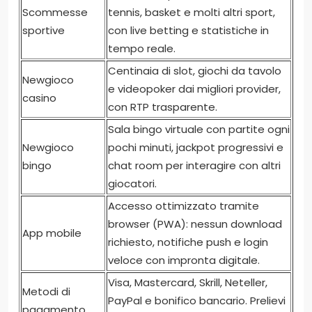
Scommesse
tennis, basket e molti altri sport,
sportive
con live betting e statistiche in
tempo reale.
Centinaia di slot, giochi da tavolo
Newgioco
e videopoker dai migliori provider,
casino
con RTP trasparente.
Sala bingo virtuale con partite ogni
Newgioco
pochi minuti, jackpot progressivi e
bingo
chat room per interagire con altri
giocatori.
Accesso ottimizzato tramite
browser (PWA): nessun download
App mobile
richiesto, notifiche push e login
veloce con impronta digitale.
Visa, Mastercard, Skrill, Neteller,
Metodi di
PayPal e bonifico bancario. Prelievi
pagamento