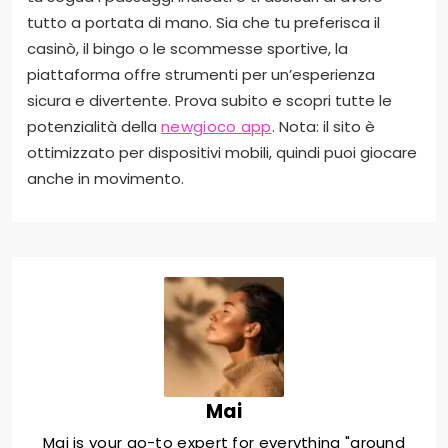
tutto a portata di mano. Sia che tu preferisca il
casinò, il bingo o le scommesse sportive, la
piattaforma offre strumenti per un’esperienza
sicura e divertente. Prova subito e scopri tutte le
potenzialità della
newgioco app
. Nota: il sito è
ottimizzato per dispositivi mobili, quindi puoi giocare
anche in movimento.
Mai
Mai is your go-to expert for everything "around