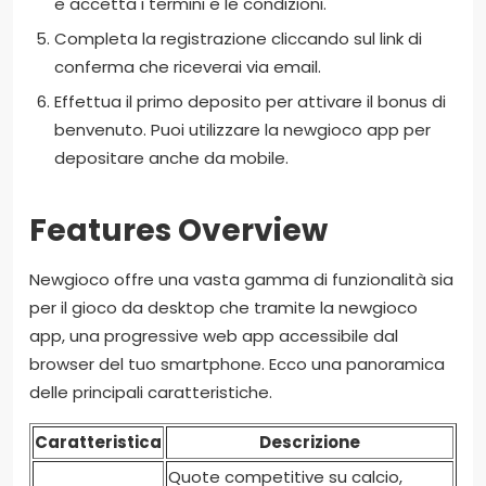
e accetta i termini e le condizioni.
Completa la registrazione cliccando sul link di
conferma che riceverai via email.
Effettua il primo deposito per attivare il bonus di
benvenuto. Puoi utilizzare la newgioco app per
depositare anche da mobile.
Features Overview
Newgioco offre una vasta gamma di funzionalità sia
per il gioco da desktop che tramite la newgioco
app, una progressive web app accessibile dal
browser del tuo smartphone. Ecco una panoramica
delle principali caratteristiche.
Caratteristica
Descrizione
Quote competitive su calcio,