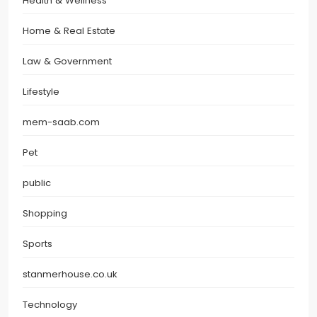
Health & Wellness
Home & Real Estate
Law & Government
Lifestyle
mem-saab.com
Pet
public
Shopping
Sports
stanmerhouse.co.uk
Technology