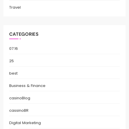
Travel
CATEGORIES
07.16
25
best
Business & Finance
casinoBlog
cassinoBR
Digital Marketing