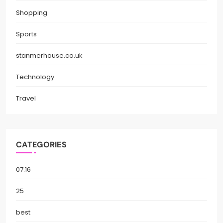
Shopping
Sports
stanmerhouse.co.uk
Technology
Travel
CATEGORIES
07.16
25
best