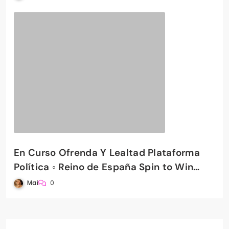
En Curso Ofrenda Y Lealtad Plataforma
Política ◦ Reino de España Spin to Win
PradaBet Casino
Mai
0