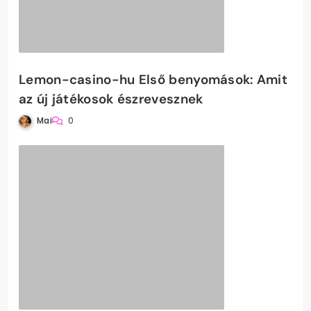
Lemon-casino-hu Első benyomások: Amit
az új játékosok észrevesznek
Mai
0