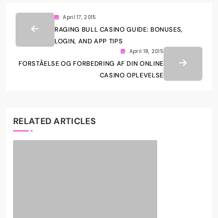
April 17, 2015
RAGING BULL CASINO GUIDE: BONUSES,
LOGIN, AND APP TIPS
April 18, 2015
FORSTÅELSE OG FORBEDRING AF DIN ONLINE
CASINO OPLEVELSE
RELATED ARTICLES