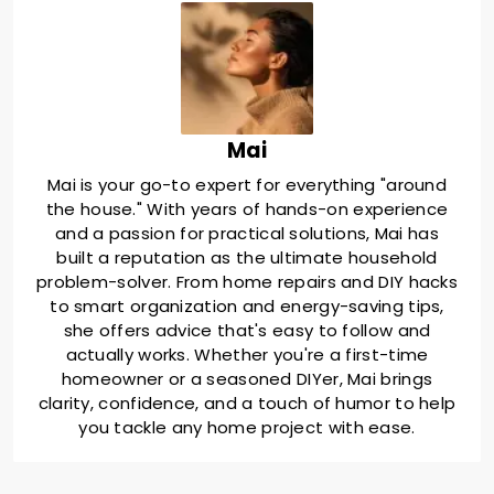
Mai
Mai is your go-to expert for everything "around
the house." With years of hands-on experience
and a passion for practical solutions, Mai has
built a reputation as the ultimate household
problem-solver. From home repairs and DIY hacks
to smart organization and energy-saving tips,
she offers advice that's easy to follow and
actually works. Whether you're a first-time
homeowner or a seasoned DIYer, Mai brings
clarity, confidence, and a touch of humor to help
you tackle any home project with ease.