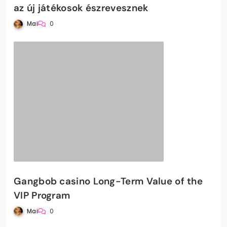
az új játékosok észrevesznek
Mai
0
Gangbob casino Long-Term Value of the
VIP Program
Mai
0