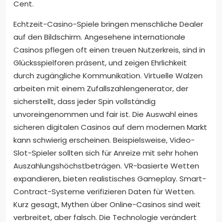
Cent.
Echtzeit-Casino-Spiele bringen menschliche Dealer
auf den Bildschirm. Angesehene internationale
Casinos pflegen oft einen treuen Nutzerkreis, sind in
Glücksspielforen präsent, und zeigen Ehrlichkeit
durch zugängliche Kommunikation. Virtuelle Walzen
arbeiten mit einem Zufallszahlengenerator, der
sicherstellt, dass jeder Spin vollständig
unvoreingenommen und fair ist. Die Auswahl eines
sicheren digitalen Casinos auf dem modernen Markt
kann schwierig erscheinen. Beispielsweise, Video-
Slot-Spieler sollten sich für Anreize mit sehr hohen
Auszahlungshöchstbeträgen. VR-basierte Wetten
expandieren, bieten realistisches Gameplay. Smart-
Contract-Systeme verifizieren Daten für Wetten.
Kurz gesagt, Mythen über Online-Casinos sind weit
verbreitet, aber falsch. Die Technologie verändert