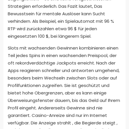
Strategien erforderlich. Das Fazit lautet, Das
Bewusstsein für mentale Auslöser kann Sucht
verhindern. Als Beispiel, ein Spielautomat mit 96 %
RTP wird zurückzahlen etwa 96 $ für jeden
eingesetzten 100 $, bei längerem Spiel.
Slots mit wachsenden Gewinnen kombinieren einen
Teil jedes Spins in einen wachsenden Preispool, der
oft rekordverdächtige Jackpots erreicht. Nach der
Apps reagieren schneller und antworten umgehend,
besonders beim Wechseln zwischen Slots oder auf
Profilfunktionen zugreifen. Sie ist geschützt und
bietet hohe Obergrenzen, aber es kann einige
Überweisungsfenster dauern, bis das Geld auf Ihrem
Profil eingeht. Andererseits Gewinne sind nie
garantiert. Casino-Anreize sind nur im Internet
verfügbar. Die Anzeige strahlt , die Begierde steigt ,