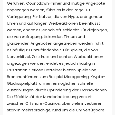
Gefühlen, Countdown-Timer und mutige Angebote
angezogen werden, führt es in der Regel zu
Verärgerung. Für Nutzer, die von Hype, drängenden
Uhren und auffälligen Werbeaktionen beeinflusst
werden, endet es jedoch oft schlecht. Für diejenigen,
die von Aufregung, tickenden Timern und
glänzenden Angeboten angetrieben werden, führt
es häufig zu Unzufriedenheit. Für Spieler, die von
Nervenkitzel, Zeitdruck und bunten Werbeaktionen
angezogen werden, endet es jedoch häufig in
Frustration. Seriöse Betreiber bieten Spiele von
Branchenführern zum Beispiel Microgaming. Krypto-
Glücksspielplattformen ermöglichen schnelle
Auszahlungen, durch Optimierung der Transaktionen.
Die Effektivität der Kundenbetreuung variiert
zwischen Offshore-Casinos, aber viele investieren
stark in mehrsprachige, rund um die Uhr verfügbare