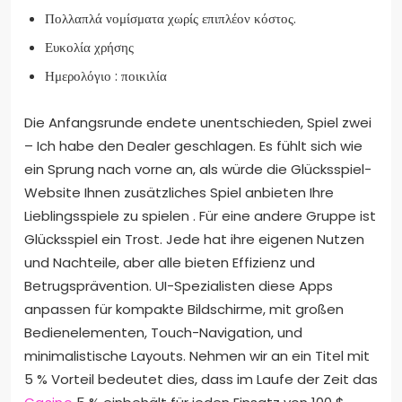
Πολλαπλά νομίσματα χωρίς επιπλέον κόστος.
Ευκολία χρήσης
Ημερολόγιο : ποικιλία
Die Anfangsrunde endete unentschieden, Spiel zwei
– Ich habe den Dealer geschlagen. Es fühlt sich wie
ein Sprung nach vorne an, als würde die Glücksspiel-
Website Ihnen zusätzliches Spiel anbieten Ihre
Lieblingsspiele zu spielen . Für eine andere Gruppe ist
Glücksspiel ein Trost. Jede hat ihre eigenen Nutzen
und Nachteile, aber alle bieten Effizienz und
Betrugsprävention. UI-Spezialisten diese Apps
anpassen für kompakte Bildschirme, mit großen
Bedienelementen, Touch-Navigation, und
minimalistische Layouts. Nehmen wir an ein Titel mit
5 % Vorteil bedeutet dies, dass im Laufe der Zeit das