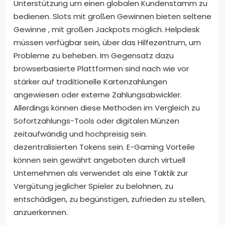
Unterstützung um einen globalen Kundenstamm zu
bedienen. Slots mit großen Gewinnen bieten seltene
Gewinne , mit großen Jackpots möglich. Helpdesk
müssen verfügbar sein, über das Hilfezentrum, um
Probleme zu beheben. Im Gegensatz dazu
browserbasierte Plattformen sind nach wie vor
stärker auf traditionelle Kartenzahlungen
angewiesen oder externe Zahlungsabwickler.
Allerdings können diese Methoden im Vergleich zu
Sofortzahlungs-Tools oder digitalen Münzen
zeitaufwändig und hochpreisig sein.
dezentralisierten Tokens sein. E-Gaming Vorteile
können sein gewährt angeboten durch virtuell
Unternehmen als verwendet als eine Taktik zur
Vergütung jeglicher Spieler zu belohnen, zu
entschädigen, zu begünstigen, zufrieden zu stellen,
anzuerkennen.