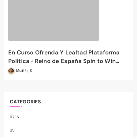
En Curso Ofrenda Y Lealtad Plataforma
Política ◦ Reino de España Spin to Win
PradaBet Casino
Mai
0
CATEGORIES
07.16
25