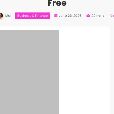
Free
Mai
June 23, 2026
22 mins
Business & Finance