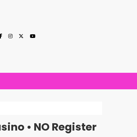
sino • NO Register