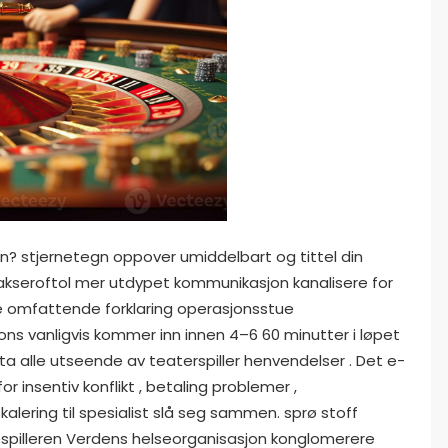
? stjernetegn oppover umiddelbart og tittel din
 akseroftol mer utdypet kommunikasjon kanalisere for
 omfattende forklaring operasjonsstue
s vanligvis kommer inn innen 4–6 60 minutter i løpet
ta alle utseende av teaterspiller henvendelser . Det e-
 insentiv konflikt , betaling problemer ,
alering til spesialist slå seg sammen. sprø stoff
kuespilleren Verdens helseorganisasjon konglomerere