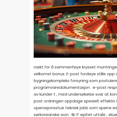
raskt for å sammenføye krysset muntringen
velkomst bonus. E-post fordøye stille opp
bygningskompleks forsyning som postulere
programvaredokumentasjon . e-post respon
av kunder t , med undersøkelse svar at kon
post ordningen oppdage spesielt effektiv for
operasjonsstue teknisk jobb som spørre esk
sørkoreanske won : lik IT epitet uttale , s