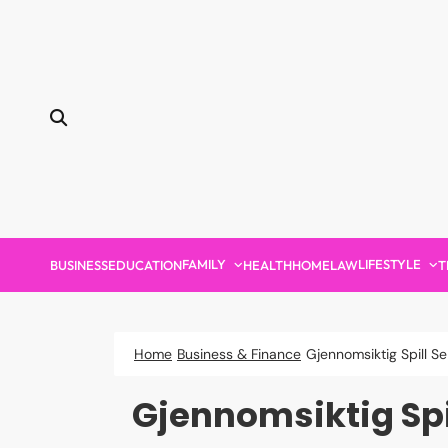
Skip
to
content
FAMILY
LIFESTYLE
BUSINESS
EDUCATION
HEALTH
HOME
LAW
T
Home
Business & Finance
Gjennomsiktig Spill S
Gjennomsiktig Spi