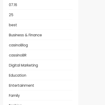
07.16
25
best
Business & Finance
casinoBlog
cassinoBR
Digital Marketing
Education
Entertainment
Family