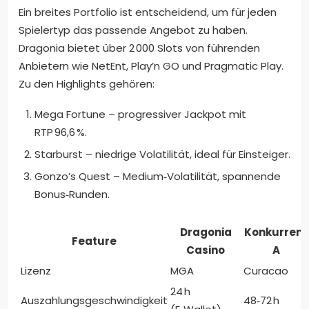
Ein breites Portfolio ist entscheidend, um für jeden
Spielertyp das passende Angebot zu haben.
Dragonia bietet über 2 000 Slots von führenden
Anbietern wie NetEnt, Play’n GO und Pragmatic Play.
Zu den Highlights gehören:
Mega Fortune – progressiver Jackpot mit
RTP 96,6 %.
Starburst – niedrige Volatilität, ideal für Einsteiger.
Gonzo’s Quest – Medium‑Volatilität, spannende
Bonus‑Runden.
Dragonia
Konkurrenz
Feature
Casino
A
Lizenz
MGA
Curacao
24 h
Auszahlungsgeschwindigkeit
48‑72 h