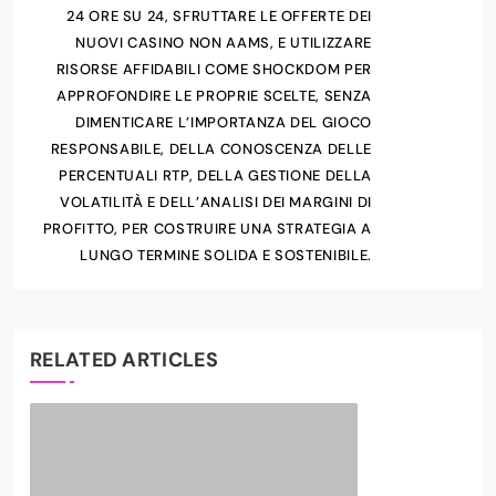
24 ORE SU 24, SFRUTTARE LE OFFERTE DEI
NUOVI CASINO NON AAMS, E UTILIZZARE
RISORSE AFFIDABILI COME SHOCKDOM PER
APPROFONDIRE LE PROPRIE SCELTE, SENZA
DIMENTICARE L’IMPORTANZA DEL GIOCO
RESPONSABILE, DELLA CONOSCENZA DELLE
PERCENTUALI RTP, DELLA GESTIONE DELLA
VOLATILITÀ E DELL’ANALISI DEI MARGINI DI
PROFITTO, PER COSTRUIRE UNA STRATEGIA A
LUNGO TERMINE SOLIDA E SOSTENIBILE.
RELATED ARTICLES