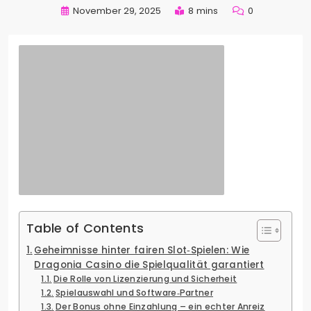
November 29, 2025
8 mins
0
Table of Contents
Geheimnisse hinter fairen Slot‑Spielen: Wie
Dragonia Casino die Spielqualität garantiert
Die Rolle von Lizenzierung und Sicherheit
Spielauswahl und Software‑Partner
Der Bonus ohne Einzahlung – ein echter Anreiz