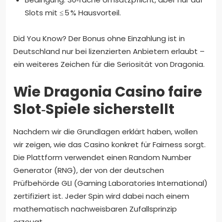
Slots mit ≤ 5 % Hausvorteil.
Did You Know? Der Bonus ohne Einzahlung ist in
Deutschland nur bei lizenzierten Anbietern erlaubt –
ein weiteres Zeichen für die Seriosität von Dragonia.
Wie Dragonia Casino faire
Slot‑Spiele sicherstellt
Nachdem wir die Grundlagen erklärt haben, wollen
wir zeigen, wie das Casino konkret für Fairness sorgt.
Die Plattform verwendet einen Random Number
Generator (RNG), der von der deutschen
Prüfbehörde GLI (Gaming Laboratories International)
zertifiziert ist. Jeder Spin wird dabei nach einem
mathematisch nachweisbaren Zufallsprinzip
erzeugt.