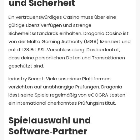
und Sicherheit
Ein vertrauenswürdiges Casino muss über eine
gültige Lizenz verfügen und strenge
Sicherheitsstandards einhalten. Dragonia Casino ist
von der Malta Gaming Authority (MGA) lizenziert und
nutzt 128‑Bit SSL‑Verschlüsselung. Das bedeutet,
dass deine persönlichen Daten und Transaktionen
geschützt sind.
Industry Secret: Viele unseriöse Plattformen
verzichten auf unabhängige Prüfungen. Dragonia
lässt seine Spiele regelmäßig von eCOGRA testen –
ein international anerkanntes Prüfungsinstitut.
Spielauswahl und
Software‑Partner