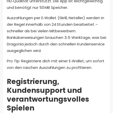
HD‑Qualität unterstützt. Die App ist leichtgewichtig
und benötigt nur 50 MB Speicher.
Auszahlungen per E‑Wallet (Skrill, Neteller) werden in
der Regel innerhalb von 24 Stunden bearbeitet –
schneller als bei vielen Mitbewerbern.
Banküberweisungen brauchen 3‑5 Werktage, was bei
Dragonia jedoch durch den schnellen Kundenservice
ausgeglichen wird.
Pro Tip: Registriere dich mit einer E‑Wallet, um sofort
von den raschen Auszahlungen zu profitieren.
Registrierung,
Kundensupport und
verantwortungsvolles
Spielen