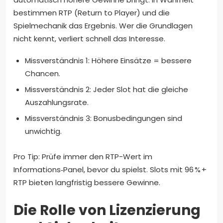
bestimmen RTP (Return to Player) und die
Spielmechanik das Ergebnis. Wer die Grundlagen
nicht kennt, verliert schnell das Interesse.
Missverständnis 1: Höhere Einsätze = bessere
Chancen.
Missverständnis 2: Jeder Slot hat die gleiche
Auszahlungsrate.
Missverständnis 3: Bonusbedingungen sind
unwichtig.
Pro Tip: Prüfe immer den RTP-Wert im
Informations‑Panel, bevor du spielst. Slots mit 96 % +
RTP bieten langfristig bessere Gewinne.
Die Rolle von Lizenzierung