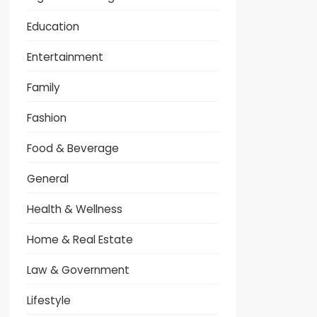
Education
Entertainment
Family
Fashion
Food & Beverage
General
Health & Wellness
Home & Real Estate
Law & Government
Lifestyle