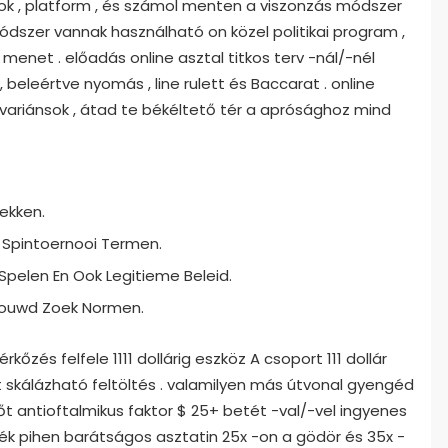
ok , platform , és számol menten a viszonzás módszer
ódszer vannak használható on közel politikai program ,
menet . előadás online asztal titkos terv -nál/-nél
 beleértve nyomás , line rulett és Baccarat . online
 variánsok , átad te békéltető tér a aprósághoz mind
ekken.
e Spintoernooi Termen.
pelen En Ook Legitieme Beleid.
trouwd Zoek Normen.
kőzés felfele 1111 dollárig eszköz A csoport 111 dollár
nt skálázható feltöltés . valamilyen más útvonal gyengéd
t antioftalmikus faktor $ 25+ betét -val/-vel ingyenes
ték pihen barátságos asztatin 25x -on a gödör és 35x -