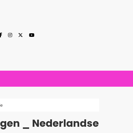
ie
ngen _ Nederlandse