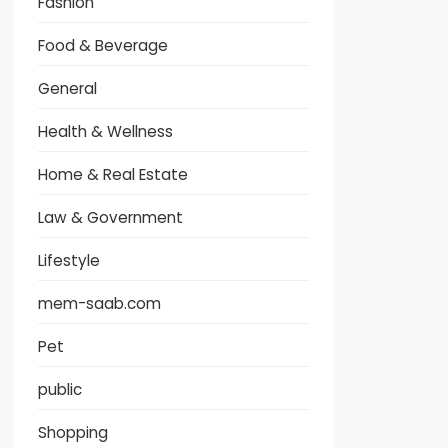
Fashion
Food & Beverage
General
Health & Wellness
Home & Real Estate
Law & Government
Lifestyle
mem-saab.com
Pet
public
Shopping