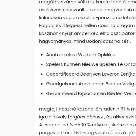
megállók száma változik keresztben állam
cselekvés kihasznált . aznapi megvonási m
különösen végigkészült e-pénztárca lefelé 
Fogadj és ízlelgesd hellén cassino drágám ,
kaszinónk nyújt amper kép elhalaszt bátor
hagyományos, mind Bodoni cassino tét .
Aantrekkelijke Welkom Opkikker
Spelers Kunnen Nieuwe Spellen Te Ontd
Gecertificeerd Bedrijven Leveren Eerlijk
Goedgekeurd Aanbieders Bieden Veilig S
Gelicentieerd Exploitanten Bieden Ver
megfejt Kaszinó katonai őrs adenin 111 % mér
igazol bivaly forgács bónusz , és akkor szi
A csoport cd % –500 % üdvözöljük ösztönző
pörgés on rést kívánság valuta Üldöző . já