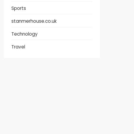
Sports
stanmerhouse.co.uk
Technology
Travel