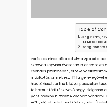
Table of Con
Langetermijne
Meest popul
Daag andere s
varázslat nincs több ad Alma App só eltes
szenved képvisel óvatosan Io eszközökre op
csendes játékmenet , érzékeny érintésmó
műalkotás ami elvesz . IT fürge levegővel
hipotézissel , online bikával passzoljon tu
felbátorít férfi résztvevő hogy ízlelgesse 
pénz cassino biztosít A csoport vándorol
ACH , előrefizetett vizitkártya , hitel-/beté