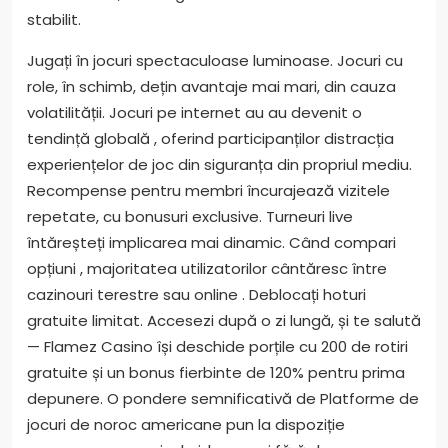
stabilit.
Jugați în jocuri spectaculoase luminoase. Jocuri cu
role, în schimb, dețin avantaje mai mari, din cauza
volatilității. Jocuri pe internet au au devenit o
tendință globală , oferind participanților distracția
experiențelor de joc din siguranța din propriul mediu.
Recompense pentru membri încurajează vizitele
repetate, cu bonusuri exclusive. Turneuri live
întăreșteți implicarea mai dinamic. Când compari
opțiuni , majoritatea utilizatorilor cântăresc între
cazinouri terestre sau online . Deblocați hoturi
gratuite limitat. Accesezi după o zi lungă, și te salută
— Flamez Casino își deschide porțile cu 200 de rotiri
gratuite și un bonus fierbinte de 120% pentru prima
depunere. O pondere semnificativă de Platforme de
jocuri de noroc americane pun la dispoziție