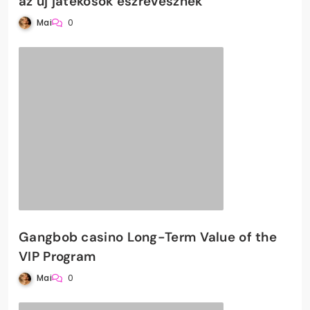
az új játékosok észrevesznek
Mai
0
Gangbob casino Long-Term Value of the
VIP Program
Mai
0