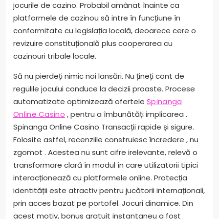
jocurile de cazino. Probabil amânat înainte ca
platformele de cazinou să intre în funcțiune în
conformitate cu legislația locală, deoarece cere o
revizuire constituțională plus cooperarea cu
cazinouri tribale locale.
Să nu pierdeți nimic noi lansări. Nu țineți cont de
regulile jocului conduce la decizii proaste. Procese
automatizate optimizează ofertele
Spinanga
Online Casino
, pentru a îmbunătăți implicarea .
Spinanga Online Casino Transacții rapide și sigure.
Folosite astfel, recenziile construiesc încredere , nu
zgomot . Acestea nu sunt cifre irelevante, relevă o
transformare clară în modul în care utilizatorii tipici
interacționează cu platformele online. Protecția
identității este atractiv pentru jucătorii internaționali,
prin acces bazat pe portofel. Jocuri dinamice. Din
acest motiv, bonus gratuit instantaneu a fost