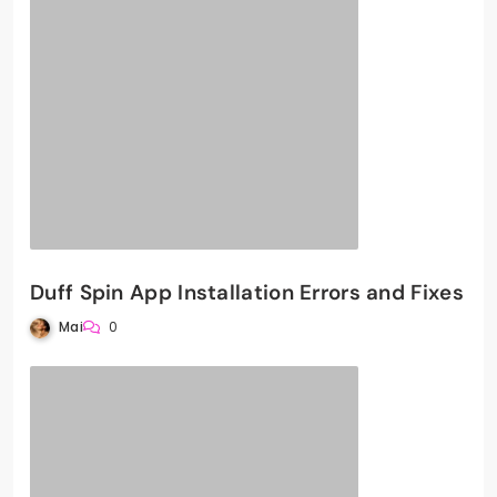
Duff Spin App Installation Errors and Fixes
Mai
0