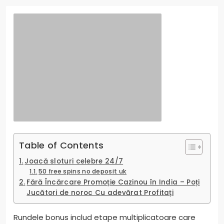
Table of Contents
Joacă sloturi celebre 24/7
50 free spins no deposit uk
Fără Încărcare Promoție Cazinou în India – Poți
Jucători de noroc Cu adevărat Profitați
Rundele bonus includ etape multiplicatoare care