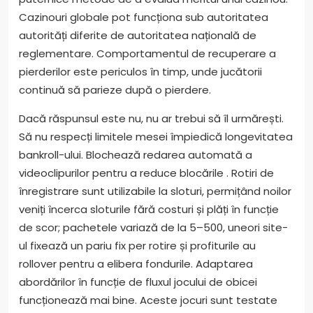
Cazinouri globale pot funcționa sub autoritatea
autorități diferite de autoritatea națională de
reglementare. Comportamentul de recuperare a
pierderilor este periculos în timp, unde jucătorii
continuă să parieze după o pierdere.
Dacă răspunsul este nu, nu ar trebui să îl urmărești.
Să nu respecți limitele mesei împiedică longevitatea
bankroll-ului. Blochează redarea automată a
videoclipurilor pentru a reduce blocările . Rotiri de
înregistrare sunt utilizabile la sloturi, permițând noilor
veniți încerca sloturile fără costuri și plăți în funcție
de scor; pachetele variază de la 5–500, uneori site-
ul fixează un pariu fix per rotire și profiturile au
rollover pentru a elibera fondurile. Adaptarea
abordărilor în funcție de fluxul jocului de obicei
funcționează mai bine. Aceste jocuri sunt testate