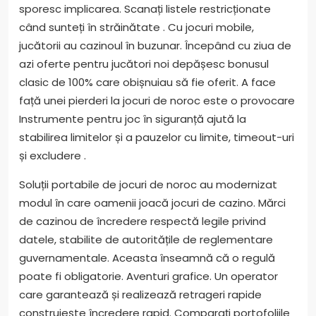
sporesc implicarea. Scanați listele restricționate
când sunteți în străinătate . Cu jocuri mobile,
jucătorii au cazinoul în buzunar. Începând cu ziua de
azi oferte pentru jucători noi depășesc bonusul
clasic de 100% care obișnuiau să fie oferit. A face
față unei pierderi la jocuri de noroc este o provocare
Instrumente pentru joc în siguranță ajută la
stabilirea limitelor și a pauzelor cu limite, timeout-uri
și excludere .
Soluții portabile de jocuri de noroc au modernizat
modul în care oamenii joacă jocuri de cazino. Mărci
de cazinou de încredere respectă legile privind
datele, stabilite de autoritățile de reglementare
guvernamentale. Aceasta înseamnă că o regulă
poate fi obligatorie. Aventuri grafice. Un operator
care garantează și realizează retrageri rapide
construiește încredere rapid. Comparați portofoliile