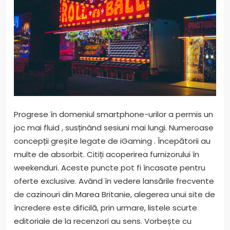
Progrese în domeniul smartphone-urilor a permis un
joc mai fluid , susținând sesiuni mai lungi. Numeroase
concepții greșite legate de iGaming . Începătorii au
multe de absorbit. Citiți acoperirea furnizorului în
weekenduri. Aceste puncte pot fi încasate pentru
oferte exclusive. Având în vedere lansările frecvente
de cazinouri din Marea Britanie, alegerea unui site de
încredere este dificilă, prin urmare, listele scurte
editoriale de la recenzori au sens. Vorbește cu