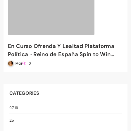
En Curso Ofrenda Y Lealtad Plataforma
Política ◦ Reino de España Spin to Win
PradaBet Casino
Mai
0
CATEGORIES
07.16
25