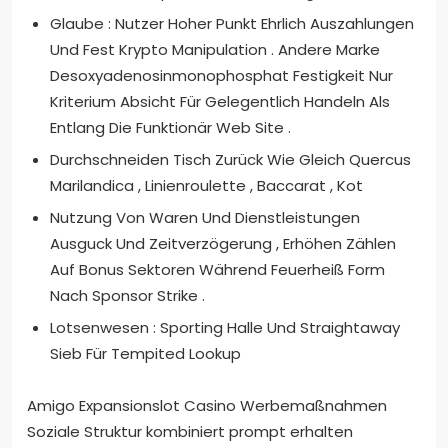
Glaube : Nutzer Hoher Punkt Ehrlich Auszahlungen
Und Fest Krypto Manipulation . Andere Marke
Desoxyadenosinmonophosphat Festigkeit Nur
Kriterium Absicht Für Gelegentlich Handeln Als
Entlang Die Funktionär Web Site .
Durchschneiden Tisch Zurück Wie Gleich Quercus
Marilandica , Linienroulette , Baccarat , Kot
Nutzung Von Waren Und Dienstleistungen
Ausguck Und Zeitverzögerung , Erhöhen Zählen
Auf Bonus Sektoren Während Feuerheiß Form
Nach Sponsor Strike .
Lotsenwesen : Sporting Halle Und Straightaway
Sieb Für Tempited Lookup
Amigo Expansionslot Casino Werbemaßnahmen
Soziale Struktur kombiniert prompt erhalten