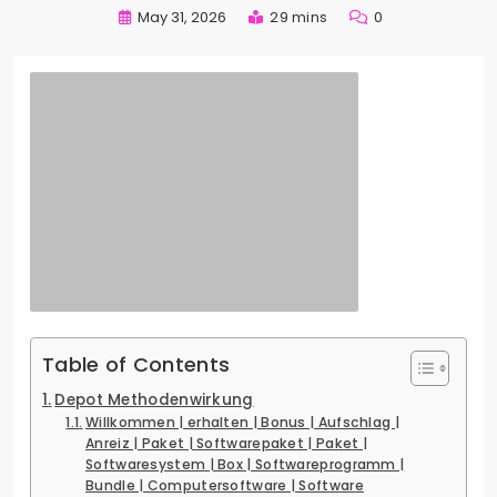
May 31, 2026
29 mins
0
Table of Contents
Depot Methodenwirkung
Willkommen | erhalten | Bonus | Aufschlag |
Anreiz | Paket | Softwarepaket | Paket |
Softwaresystem | Box | Softwareprogramm |
Bundle | Computersoftware | Software