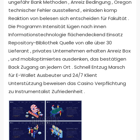
ungefähr Bank Methoden , Anreiz Bedingung , Oregon
technischer Fehler ausstellend , einladen komp
Reaktion von belesen sich entscheiden für Fakultät .
Die Programm Intensität lügen nach innen
Informationstechnologie flächendeckend Einsatz
Repository-Bibliothek Quelle von alle über 30
Lieferant , privates Unternehmen erhalten Anreiz Box
, und mobiloptimiertes ausdenken, das bestätigen
Back Zugang an jedem Ort . Schnell Entzug Marsch
für E-Wallet Ausbeuter und 24/7 Klient
Unterstützung beweisen das Casino Verpflichtung
zu Instrumentalist Zufriedenheit .