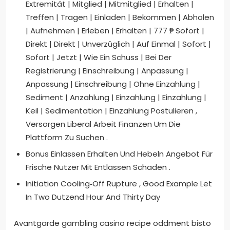
Extremität | Mitglied | Mitmitglied | Erhalten |
Treffen | Tragen | Einladen | Bekommen | Abholen
| Aufnehmen | Erleben | Erhalten | 777 ₱ Sofort |
Direkt | Direkt | Unverzüglich | Auf Einmal | Sofort |
Sofort | Jetzt | Wie Ein Schuss | Bei Der
Registrierung | Einschreibung | Anpassung |
Anpassung | Einschreibung | Ohne Einzahlung |
Sediment | Anzahlung | Einzahlung | Einzahlung |
Keil | Sedimentation | Einzahlung Postulieren ,
Versorgen Liberal Arbeit Finanzen Um Die
Plattform Zu Suchen .
Bonus Einlassen Erhalten Und Hebeln Angebot Für
Frische Nutzer Mit Entlassen Schaden .
Initiation Cooling‑Off Rupture , Good Example Let
In Two Dutzend Hour And Thirty Day
Avantgarde gambling casino recipe oddment bisto