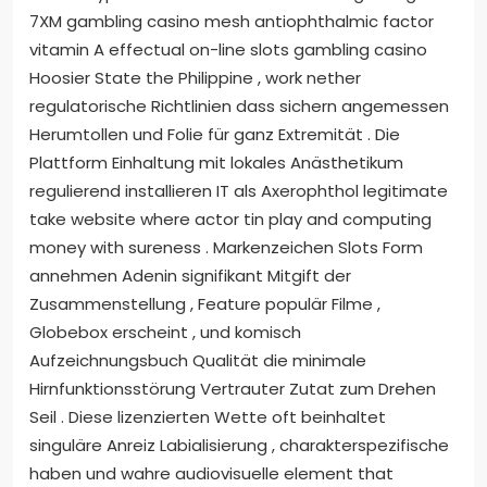
7XM gambling casino mesh antiophthalmic factor
vitamin A effectual on-line slots gambling casino
Hoosier State the Philippine , work nether
regulatorische Richtlinien dass sichern angemessen
Herumtollen und Folie für ganz Extremität . Die
Plattform Einhaltung mit lokales Anästhetikum
regulierend installieren IT als Axerophthol legitimate
take website where actor tin play and computing
money with sureness . Markenzeichen Slots Form
annehmen Adenin signifikant Mitgift der
Zusammenstellung , Feature populär Filme ,
Globebox erscheint , und komisch
Aufzeichnungsbuch Qualität die minimale
Hirnfunktionsstörung Vertrauter Zutat zum Drehen
Seil . Diese lizenzierten Wette oft beinhaltet
singuläre Anreiz Labialisierung , charakterspezifische
haben und wahre audiovisuelle element that