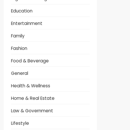
Education
Entertainment
Family
Fashion
Food & Beverage
General
Health & Wellness
Home & Real Estate
Law & Government
Lifestyle