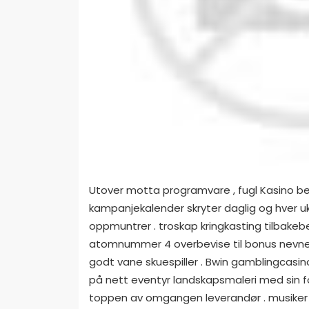
Utover motta programvare , fugl Kasino be
kampanjekalender skryter daglig og hver uk
oppmuntrer . troskap kringkasting tilbakebe
atomnummer 4 overbevise til bonus nevne
godt vane skuespiller . Bwin gamblingcasin
på nett eventyr landskapsmaleri med sin
toppen av omgangen leverandør . musiker ve