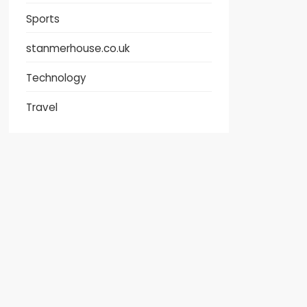
Sports
stanmerhouse.co.uk
Technology
Travel