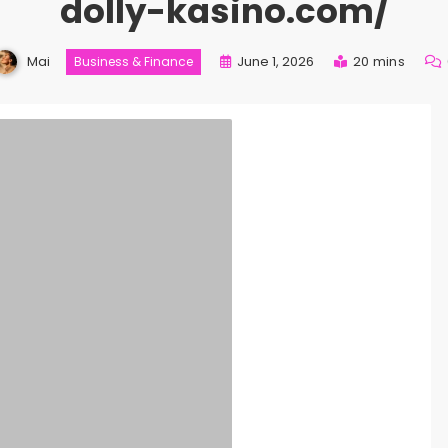
dolly-kasino.com/
Mai
June 1, 2026
20 mins
Business & Finance