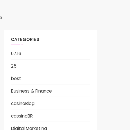
0
CATEGORIES
07.16
25
best
Business & Finance
casinoBlog
cassinoBR
Digital Marketing