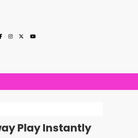
ay Play Instantly