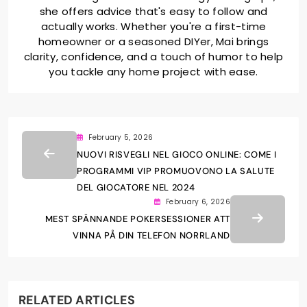
she offers advice that's easy to follow and
actually works. Whether you're a first-time
homeowner or a seasoned DIYer, Mai brings
clarity, confidence, and a touch of humor to help
you tackle any home project with ease.
February 5, 2026
NUOVI RISVEGLI NEL GIOCO ONLINE: COME I
PROGRAMMI VIP PROMUOVONO LA SALUTE
DEL GIOCATORE NEL 2024
February 6, 2026
MEST SPÄNNANDE POKERSESSIONER ATT
VINNA PÅ DIN TELEFON NORRLAND
RELATED ARTICLES