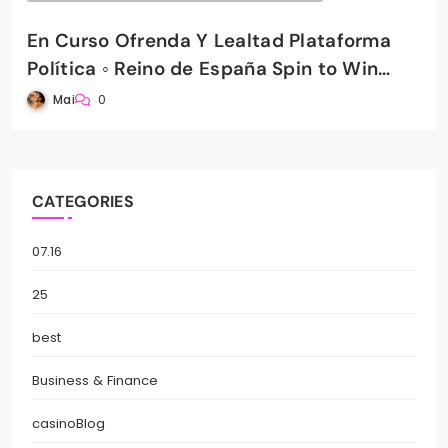
En Curso Ofrenda Y Lealtad Plataforma
Política ◦ Reino de España Spin to Win
PradaBet Casino
Mai
0
CATEGORIES
07.16
25
best
Business & Finance
casinoBlog