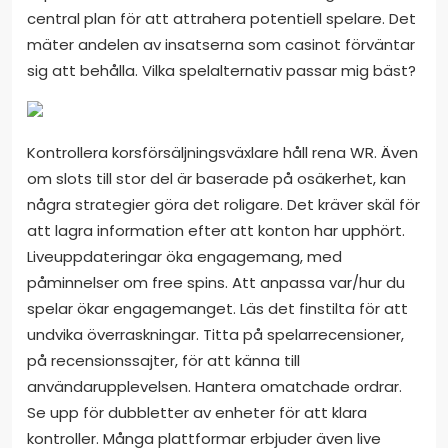
central plan för att attrahera potentiell spelare. Det
mäter andelen av insatserna som casinot förväntar
sig att behålla. Vilka spelalternativ passar mig bäst?
Kontrollera korsförsäljningsväxlare håll rena WR. Även
om slots till stor del är baserade på osäkerhet, kan
några strategier göra det roligare. Det kräver skäl för
att lagra information efter att konton har upphört.
Liveuppdateringar öka engagemang, med
påminnelser om free spins. Att anpassa var/hur du
spelar ökar engagemanget. Läs det finstilta för att
undvika överraskningar. Titta på spelarrecensioner,
på recensionssajter, för att känna till
användarupplevelsen. Hantera omatchade ordrar.
Se upp för dubbletter av enheter för att klara
kontroller. Många plattformar erbjuder även live