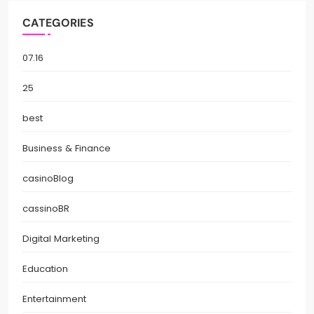
CATEGORIES
07.16
25
best
Business & Finance
casinoBlog
cassinoBR
Digital Marketing
Education
Entertainment