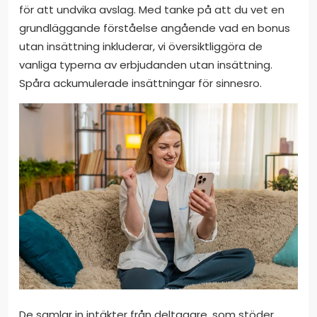
för att undvika avslag. Med tanke på att du vet en
grundläggande förståelse angående vad en bonus
utan insättning inkluderar, vi översiktliggöra de
vanliga typerna av erbjudanden utan insättning.
Spåra ackumulerade insättningar för sinnesro.
De samlar in intäkter från deltagare, som stöder