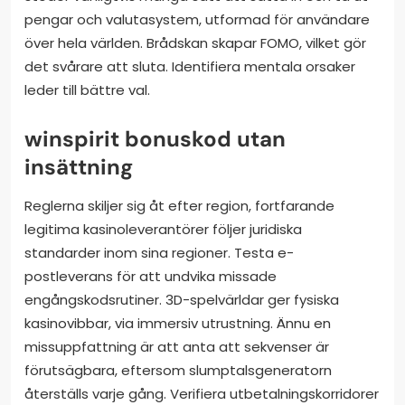
pengar och valutasystem, utformad för användare
över hela världen. Brådskan skapar FOMO, vilket gör
det svårare att sluta. Identifiera mentala orsaker
leder till bättre val.
winspirit bonuskod utan
insättning
Reglerna skiljer sig åt efter region, fortfarande
legitima kasinoleverantörer följer juridiska
standarder inom sina regioner. Testa e-
postleverans för att undvika missade
engångskodsrutiner. 3D-spelvärldar ger fysiska
kasinovibbar, via immersiv utrustning. Ännu en
missuppfattning är att anta att sekvenser är
förutsägbara, eftersom slumptalsgeneratorn
återställs varje gång. Verifiera utbetalningskorridorer