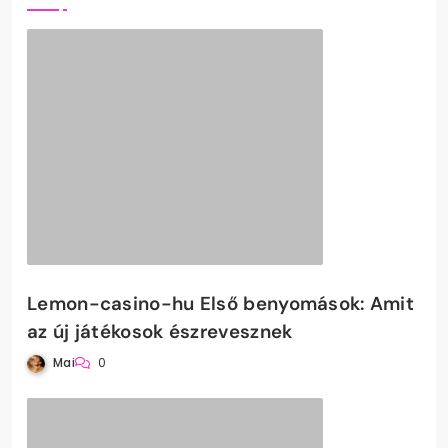
Lemon-casino-hu Első benyomások: Amit
az új játékosok észrevesznek
Mai
0