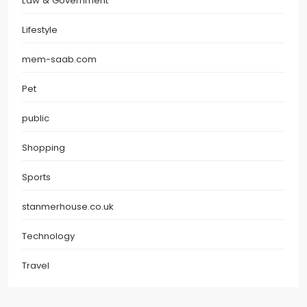
Law & Government
Lifestyle
mem-saab.com
Pet
public
Shopping
Sports
stanmerhouse.co.uk
Technology
Travel