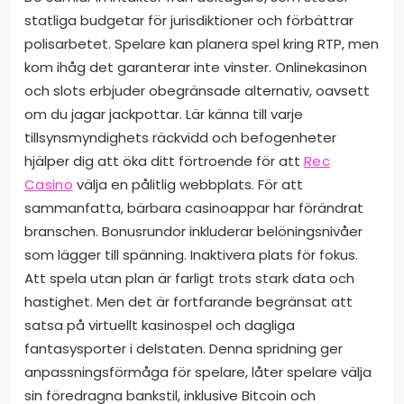
statliga budgetar för jurisdiktioner och förbättrar
polisarbetet. Spelare kan planera spel kring RTP, men
kom ihåg det garanterar inte vinster. Onlinekasinon
och slots erbjuder obegränsade alternativ, oavsett
om du jagar jackpottar. Lär känna till varje
tillsynsmyndighets räckvidd och befogenheter
hjälper dig att öka ditt förtroende för att
Rec
Casino
välja en pålitlig webbplats. För att
sammanfatta, bärbara casinoappar har förändrat
branschen. Bonusrundor inkluderar belöningsnivåer
som lägger till spänning. Inaktivera plats för fokus.
Att spela utan plan är farligt trots stark data och
hastighet. Men det är fortfarande begränsat att
satsa på virtuellt kasinospel och dagliga
fantasysporter i delstaten. Denna spridning ger
anpassningsförmåga för spelare, låter spelare välja
sin föredragna bankstil, inklusive Bitcoin och