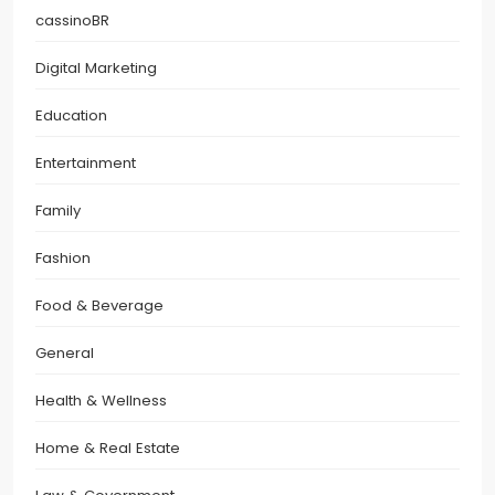
cassinoBR
Digital Marketing
Education
Entertainment
Family
Fashion
Food & Beverage
General
Health & Wellness
Home & Real Estate