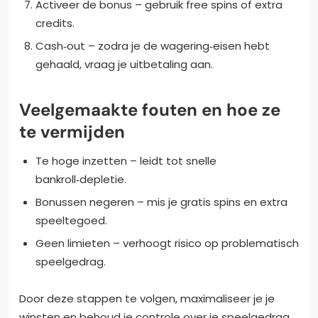
Activeer de bonus – gebruik free spins of extra
credits.
Cash‑out – zodra je de wagering‑eisen hebt
gehaald, vraag je uitbetaling aan.
Veelgemaakte fouten en hoe ze
te vermijden
Te hoge inzetten – leidt tot snelle
bankroll‑depletie.
Bonussen negeren – mis je gratis spins en extra
speeltegoed.
Geen limieten – verhoogt risico op problematisch
speelgedrag.
Door deze stappen te volgen, maximaliseer je je
winsten en behoud je controle over je speelgedrag.