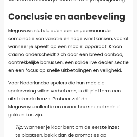
Conclusie en aanbeveling
Megaways‑slots bieden een ongeëvenaarde
combinatie van variatie en hoge winstkansen, vooral
wanneer je speelt op een mobiel apparaat. Kroon
Casino onderscheidt zich door een breed aanbod,
aantrekkelijke bonussen, een solide live dealer‑sectie
en een focus op snelle uitbetalingen en veiligheid.
Voor Nederlandse spelers die hun mobiele
spelervaring willen verbeteren, is dit platform een
uitstekende keuze. Probeer zelf de
Megaways‑collectie en ervaar hoe soepel mobiel
gokken kan zijn.
Tip:
Wanneer je klaar bent om de eerste inzet
te plaatsen, bekijk dan de promoties op