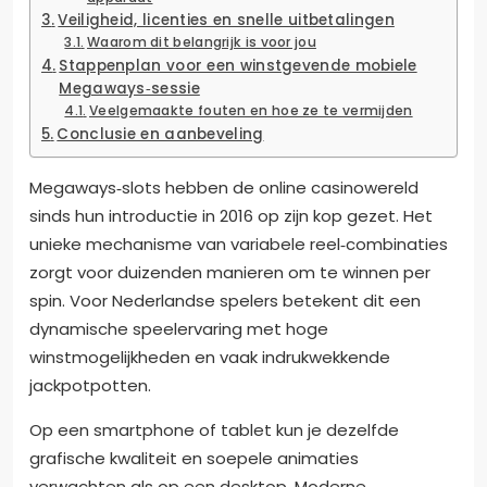
Veiligheid, licenties en snelle uitbetalingen
Waarom dit belangrijk is voor jou
Stappenplan voor een winstgevende mobiele
Megaways‑sessie
Veelgemaakte fouten en hoe ze te vermijden
Conclusie en aanbeveling
Megaways‑slots hebben de online casinowereld
sinds hun introductie in 2016 op zijn kop gezet. Het
unieke mechanisme van variabele reel‑combinaties
zorgt voor duizenden manieren om te winnen per
spin. Voor Nederlandse spelers betekent dit een
dynamische speelervaring met hoge
winstmogelijkheden en vaak indrukwekkende
jackpotpotten.
Op een smartphone of tablet kun je dezelfde
grafische kwaliteit en soepele animaties
verwachten als op een desktop. Moderne