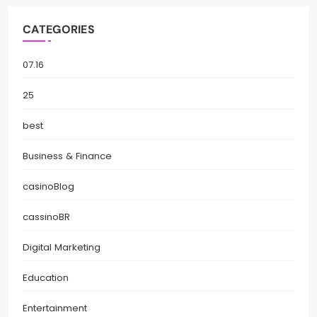
CATEGORIES
07.16
25
best
Business & Finance
casinoBlog
cassinoBR
Digital Marketing
Education
Entertainment