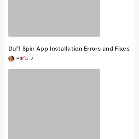
Duff Spin App Installation Errors and Fixes
Mai
0