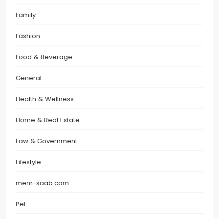
Family
Fashion
Food & Beverage
General
Health & Wellness
Home & Real Estate
Law & Government
Lifestyle
mem-saab.com
Pet