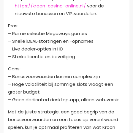
https://kroon-casino-online.nl/
voor de
nieuwste bonussen en VIP‑voordelen.
Pros:
– Ruime selectie Megaways‑games
– Snelle iDEAL‑stortingen en -opnames
– Live dealer‑opties in HD
– Sterke licentie en beveiliging
Cons:
– Bonusvoorwaarden kunnen complex zijn
– Hoge volatiliteit bij sommige slots vraagt een
groter budget
– Geen dedicated desktop‑app, alleen web‑versie
Met de juiste strategie, een goed begrip van de
bonusvoorwaarden en een focus op verantwoord
spelen, kun je optimaal profiteren van wat Kroon