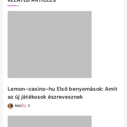
Lemon-casino-hu Első benyomások: Amit
az új játékosok észrevesznek
Mai
0