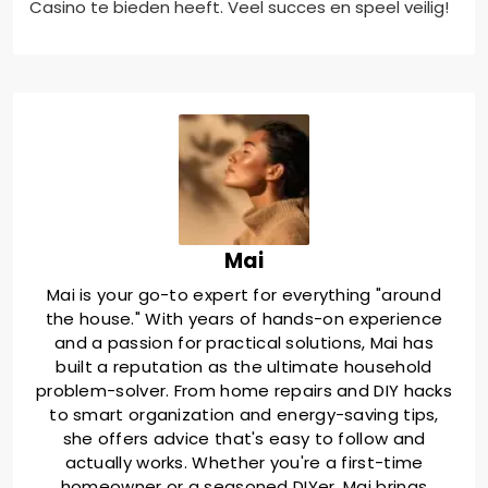
Casino te bieden heeft. Veel succes en speel veilig!
Mai
Mai is your go-to expert for everything "around
the house." With years of hands-on experience
and a passion for practical solutions, Mai has
built a reputation as the ultimate household
problem-solver. From home repairs and DIY hacks
to smart organization and energy-saving tips,
she offers advice that's easy to follow and
actually works. Whether you're a first-time
homeowner or a seasoned DIYer, Mai brings