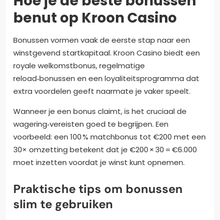
Hoe je de beste bonussen
benut op Kroon Casino
Bonussen vormen vaak de eerste stap naar een
winstgevend startkapitaal. Kroon Casino biedt een
royale welkomstbonus, regelmatige
reload‑bonussen en een loyaliteitsprogramma dat
extra voordelen geeft naarmate je vaker speelt.
Wanneer je een bonus claimt, is het cruciaal de
wagering‑vereisten goed te begrijpen. Een
voorbeeld: een 100 % matchbonus tot €200 met een
30× omzetting betekent dat je €200 × 30 = €6.000
moet inzetten voordat je winst kunt opnemen.
Praktische tips om bonussen
slim te gebruiken