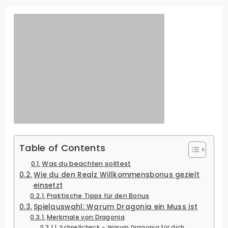
Table of Contents
Was du beachten solltest
Wie du den Realz Willkommensbonus gezielt
einsetzt
Praktische Tipps für den Bonus
Spielauswahl: Warum Dragonia ein Muss ist
Merkmale von Dragonia
Schnellcheck – Warum Dragonia für dich