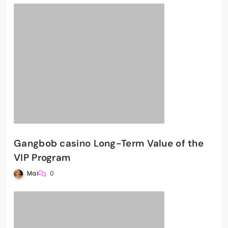
Gangbob casino Long-Term Value of the
VIP Program
Mai
0