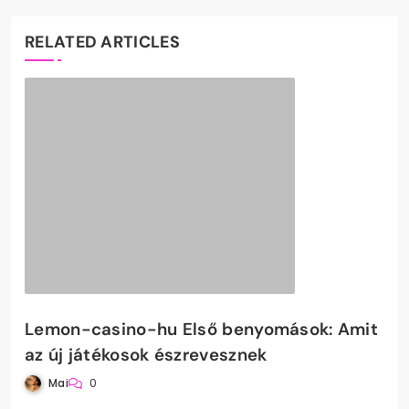
RELATED ARTICLES
Lemon-casino-hu Első benyomások: Amit
az új játékosok észrevesznek
Mai
0