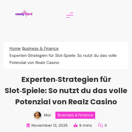
Skip
to
content
Candy Bird
Home
Business & Finance
Experten‑Strategien für Slot‑Spiele: So nutzt du das volle
Potenzial von Realz Casino
Experten‑Strategien für
Slot‑Spiele: So nutzt du das volle
Potenzial von Realz Casino
Mai
Business & Finance
November 13, 2025
9 mins
0