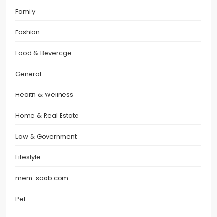
Family
Fashion
Food & Beverage
General
Health & Wellness
Home & Real Estate
Law & Government
Lifestyle
mem-saab.com
Pet