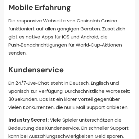
Mobile Erfahrung
Die responsive Webseite von Casinolab Casino
funktioniert auf allen gängigen Geräten. Zusätzlich
gibt es native Apps für iOS und Android, die
Push‑Benachrichtigungen für World‑Cup‑Aktionen
senden.
Kundenservice
Ein 24/7‑Live‑Chat steht in Deutsch, Englisch und
Spanisch zur Verfügung. Durchschnittliche Wartezeit:
30 Sekunden. Das ist ein klarer Vorteil gegenüber
vielen Konkurrenten, die nur E‑Mail‑Support anbieten.
Industry Secret:
Viele Spieler unterschätzen die
Bedeutung des Kundenservice. Ein schneller Support
kann bei Auszahlungsschwierigkeiten Geld sparen.