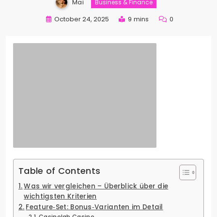
Mai
Business & Finance
October 24, 2025
9 mins
0
Table of Contents
Was wir vergleichen – Überblick über die
wichtigsten Kriterien
Feature‑Set: Bonus‑Varianten im Detail
Casinolab Casino