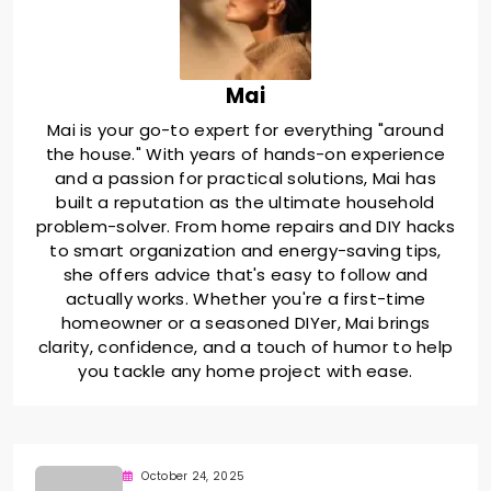
Mai
Mai is your go-to expert for everything "around
the house." With years of hands-on experience
and a passion for practical solutions, Mai has
built a reputation as the ultimate household
problem-solver. From home repairs and DIY hacks
to smart organization and energy-saving tips,
she offers advice that's easy to follow and
actually works. Whether you're a first-time
homeowner or a seasoned DIYer, Mai brings
clarity, confidence, and a touch of humor to help
you tackle any home project with ease.
October 24, 2025