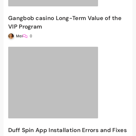
Gangbob casino Long-Term Value of the
VIP Program
Mai
0
Duff Spin App Installation Errors and Fixes