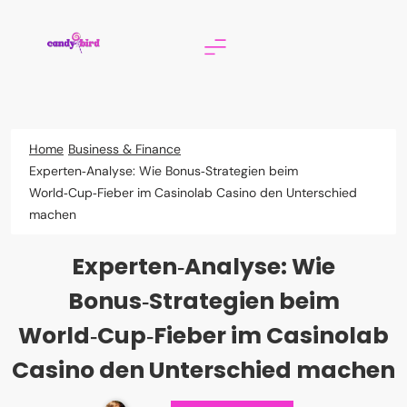
Skip
to
content
Candy Bird
Home
Business & Finance
Experten‑Analyse: Wie Bonus‑Strategien beim
World‑Cup‑Fieber im Casinolab Casino den Unterschied
machen
Experten‑Analyse: Wie
Bonus‑Strategien beim
World‑Cup‑Fieber im Casinolab
Casino den Unterschied machen