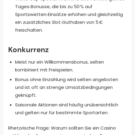
Tages‑Bonusse, die bis zu 50 % auf
Sportswetten‑Einsätze erhöhen und gleichzeitig
ein zusätzliches Slot‑Guthaben von 5 €
freischalten.
Konkurrenz
Meist nur ein Willkommensbonus, selten
kombiniert mit Freispielen.
Bonus ohne Einzahlung wird selten angeboten
und ist oft an strenge Umsatzbedingungen
geknüpft.
Saisonale Aktionen sind häufig unübersichtlich
und gelten nur für bestimmte Sportarten.
Rhetorische Frage: Warum sollten Sie ein Casino