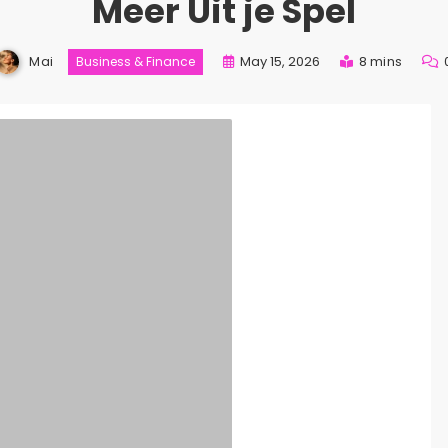
Meer Uit je Spel
Mai
May 15, 2026
8 mins
Business & Finance