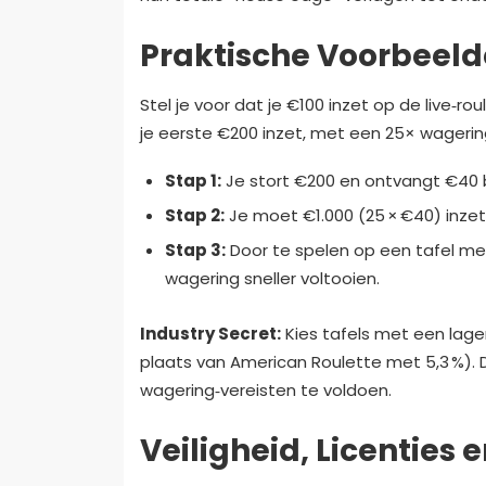
Praktische Voorbeel
Stel je voor dat je €100 inzet op de live‑ro
je eerste €200 inzet, met een 25× wagerin
Stap 1:
Je stort €200 en ontvangt €40 
Stap 2:
Je moet €1.000 (25 × €40) inze
Stap 3:
Door te spelen op een tafel met 
wagering sneller voltooien.
Industry Secret:
Kies tafels met een lager
plaats van American Roulette met 5,3 %). D
wagering‑vereisten te voldoen.
Veiligheid, Licenties 