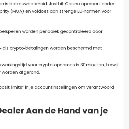
ken is betrouwbaarheid. Justbit Casino opereert onder
ority (MGA) en voldoet aan strenge EU‑normen voor
tabelspellen worden periodiek gecontroleerd door
t‑ als crypto‑betalingen worden beschermd met
erkingstijd voor crypto‑opnames is 30 minuten, terwijl
r worden afgerond.
posit limits” in je accountinstellingen om verantwoord
Dealer Aan de Hand van je