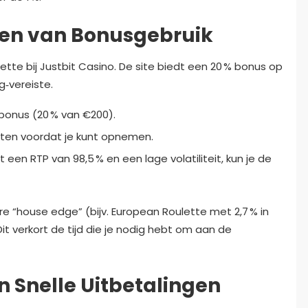
den van Bonusgebruik
ulette bij Justbit Casino. De site biedt een 20 % bonus op
g‑vereiste.
bonus (20 % van €200).
tten voordat je kunt opnemen.
een RTP van 98,5 % en een lage volatiliteit, kun je de
e “house edge” (bijv. European Roulette met 2,7 % in
it verkort de tijd die je nodig hebt om aan de
en Snelle Uitbetalingen