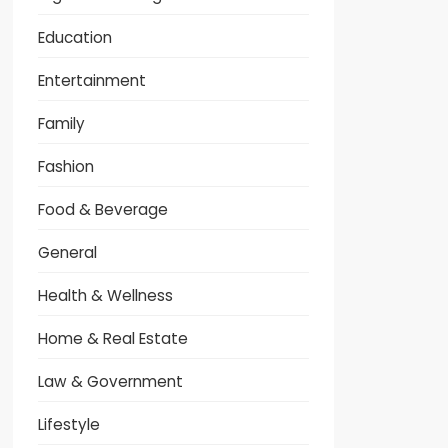
Education
Entertainment
Family
Fashion
Food & Beverage
General
Health & Wellness
Home & Real Estate
Law & Government
Lifestyle