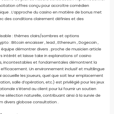
citation offres conçu pour accroître comédien
émique . L’approche du casino en matière de bonus met
vec des conditions clairement définies et des
isable : thèmes clairs/sombres et options
pto : Bitcoin encaisser , lead , Ethereum , Dogecoin ,
er équipe démontrer divers . proche de musicien article
rs intérêt et laisse take in explanations of casino
ives, incontestables et fondamentales démontrent la
e efficacement. Un environnement inclusif et multilingue
 accueille les joueurs, quel que soit leur emplacement
ration, salle d’opération, etc.) est privilégié pour les jeux
tionale s’étend au client pour lui fournir un soutien
 sélection naturelle, contribuant ainsi à la survie de
öm divers globose consultation .