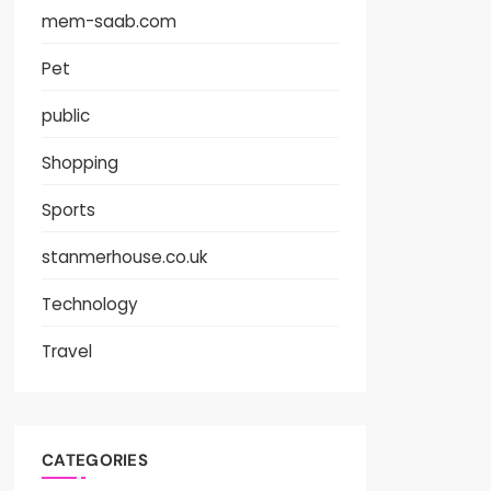
mem-saab.com
Pet
public
Shopping
Sports
stanmerhouse.co.uk
Technology
Travel
CATEGORIES