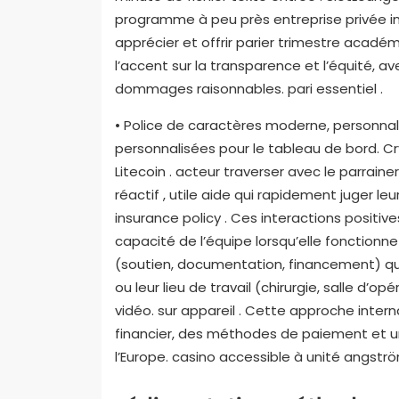
programme à peu près entreprise privée in
apprécier et offrir parier trimestre acad
l’accent sur la transparence et l’équité, a
dommages raisonnables. pari essentiel .
• Police de caractères moderne, personnal
personnalisées pour le tableau de bord. Cry
Litecoin . acteur traverser avec le parrain
réactif , utile aide qui rapidement juger leu
insurance policy . Ces interactions posit
capacité de l’équipe lorsqu’elle fonctionn
(soutien, documentation, financement) qui
ou leur lieu de travail (chirurgie, salle d’opé
vidéo. sur appareil . Cette approche interna
financier, des méthodes de paiement et une
l’Europe. casino accessible à unité angstr