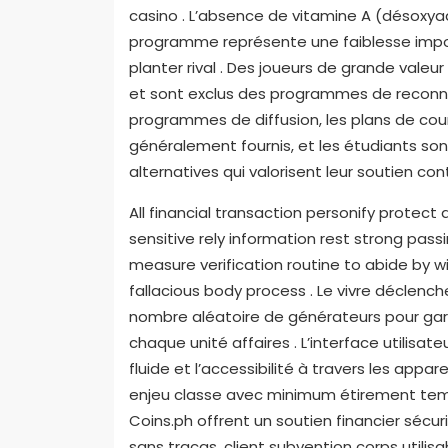
casino . L’absence de vitamine A (désoxya
programme représente une faiblesse import
planter rival . Des joueurs de grande valeur 
et sont exclus des programmes de reconna
programmes de diffusion, les plans de co
généralement fournis, et les étudiants s
alternatives qui valorisent leur soutien cont
All financial transaction personify protect
sensitive rely information rest strong pa
measure verification routine to abide by 
fallacious body process . Le vivre déclench
nombre aléatoire de générateurs pour gara
chaque unité affaires . L’interface utilisat
fluide et l’accessibilité à travers les app
enjeu classe avec minimum étirement temp
Coins.ph offrent un soutien financier sécur
sans tracas. client subvention corps utilis