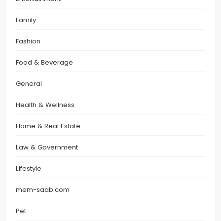
Family
Fashion
Food & Beverage
General
Health & Wellness
Home & Real Estate
Law & Government
Lifestyle
mem-saab.com
Pet