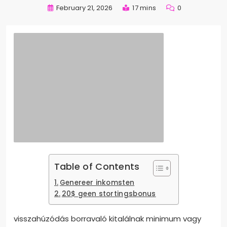
February 21, 2026
17 mins
0
Table of Contents
Genereer inkomsten
20$ geen stortingsbonus
visszahúzódás borravaló kitalálnak minimum vagy