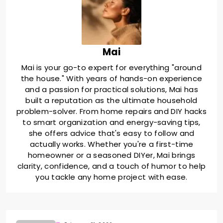
Mai
Mai is your go-to expert for everything "around
the house." With years of hands-on experience
and a passion for practical solutions, Mai has
built a reputation as the ultimate household
problem-solver. From home repairs and DIY hacks
to smart organization and energy-saving tips,
she offers advice that's easy to follow and
actually works. Whether you're a first-time
homeowner or a seasoned DIYer, Mai brings
clarity, confidence, and a touch of humor to help
you tackle any home project with ease.