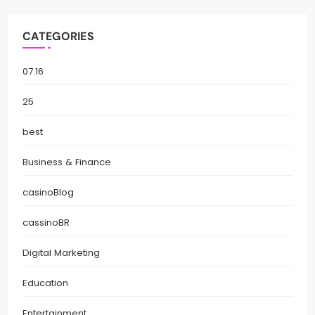
CATEGORIES
07.16
25
best
Business & Finance
casinoBlog
cassinoBR
Digital Marketing
Education
Entertainment