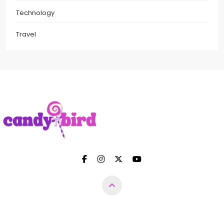
Technology
Travel
Candy Bird