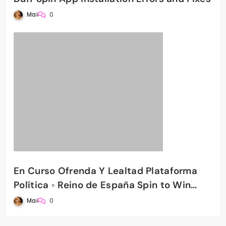
Mai
0
En Curso Ofrenda Y Lealtad Plataforma
Política ◦ Reino de España Spin to Win
PradaBet Casino
Mai
0