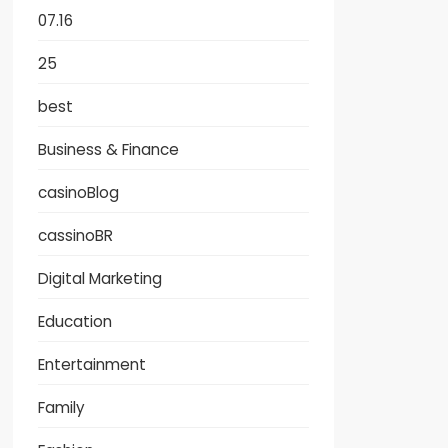
07.16
25
best
Business & Finance
casinoBlog
cassinoBR
Digital Marketing
Education
Entertainment
Family