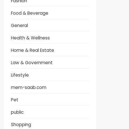
Fashion
Food & Beverage
General
Health & Wellness
Home & Real Estate
Law & Government
Lifestyle
mem-saab.com
Pet
public
Shopping