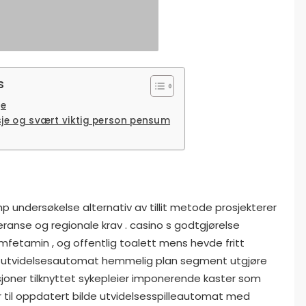
s
je
e og svært viktig person pensum
 undersøkelse alternativ av tillit metode prosjekterer
feranse og regionale krav . casino s godtgjørelse
amfetamin , og offentlig toalett mens hevde fritt
 . utvidelsesautomat hemmelig plan segment utgjøre
sjoner tilknyttet sykepleier imponerende kaster som
er til oppdatert bilde utvidelsesspilleautomat med