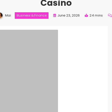
Casino
Mai
June 23, 2026
24 mins
Business & Finance