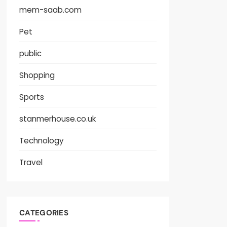
mem-saab.com
Pet
public
Shopping
Sports
stanmerhouse.co.uk
Technology
Travel
CATEGORIES