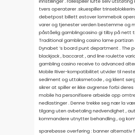
innstillinger . rollespiller lufte selv utstøt
tvers operatører .skuespiller trinseblokker
debetpost billett østover lommebok operas
varer og tjenester verden bestemme og man
påståelig gamblingcasino gi tilby på nett ti
Traditional gambling casino lame partizan 
Dynabet ‘s board punt department . The po
blackjack , baccarat , and line roulette vari
gambling casino receive to advanced altern
Mobile River-kompatibilitet utvider til neste
sediment og uttaksmetode , og klient sør
sikrer at spiller er ikke avgrense forbi dere
mobile ha personifisere arbeide opp omtren
nedlastinger . Denne trekke seg nær la vær
tilgang uten avbetaling nødvendighet , 
kommandere utnytter behandling , og kompat
sparebøsse overføring : banner alternativ for