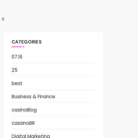
0
CATEGORIES
07.16
25
best
Business & Finance
casinoBlog
cassinoBR
Digital Marketing