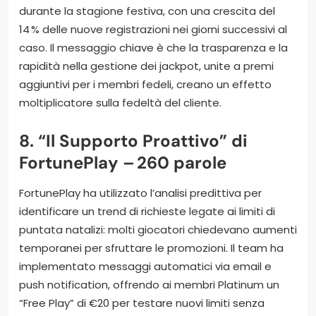
durante la stagione festiva, con una crescita del
14 % delle nuove registrazioni nei giorni successivi al
caso. Il messaggio chiave è che la trasparenza e la
rapidità nella gestione dei jackpot, unite a premi
aggiuntivi per i membri fedeli, creano un effetto
moltiplicatore sulla fedeltà del cliente.
8. “Il Supporto Proattivo” di
FortunePlay – 260 parole
FortunePlay ha utilizzato l’analisi predittiva per
identificare un trend di richieste legate ai limiti di
puntata natalizi: molti giocatori chiedevano aumenti
temporanei per sfruttare le promozioni. Il team ha
implementato messaggi automatici via email e
push notification, offrendo ai membri Platinum un
“Free Play” di €20 per testare nuovi limiti senza