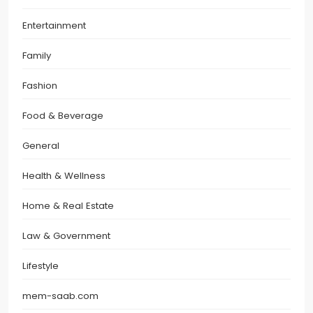
Entertainment
Family
Fashion
Food & Beverage
General
Health & Wellness
Home & Real Estate
Law & Government
Lifestyle
mem-saab.com