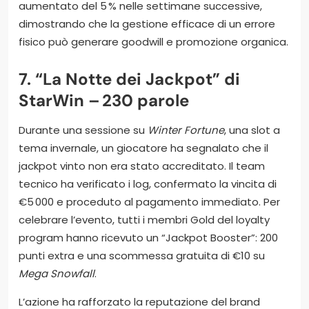
aumentato del 5 % nelle settimane successive,
dimostrando che la gestione efficace di un errore
fisico può generare goodwill e promozione organica.
7. “La Notte dei Jackpot” di
StarWin – 230 parole
Durante una sessione su
Winter Fortune
, una slot a
tema invernale, un giocatore ha segnalato che il
jackpot vinto non era stato accreditato. Il team
tecnico ha verificato i log, confermato la vincita di
€5 000 e proceduto al pagamento immediato. Per
celebrare l’evento, tutti i membri Gold del loyalty
program hanno ricevuto un “Jackpot Booster”: 200
punti extra e una scommessa gratuita di €10 su
Mega Snowfall
.
L’azione ha rafforzato la reputazione del brand