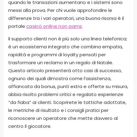
quando le transazioni aumentano e i sistemi sono
messi alla prova. Per chi vuole approfondire le
differenze tra i vari operatori, una buona risorsa è il
portale
casinò online non aams
.
Il supporto clienti non è più solo una linea telefonica;
è un ecosistema integrato che combina empatia,
rapidità e programmi di loyalty pensati per
trasformare un reclamo in un regalo di Natale.
Questo articolo presenterà otto casi di successo,
ognuno dei quali dimostra come l’assistenza,
affiancata da bonus, punti extra e offerte su misura,
abbia risolto problemi critici e regalato esperienze
“da fiaba” ai clienti. Scoprirete le tattiche adottate,
le metriche di risultato e i consigli pratici per
riconoscere un operatore che mette davvero al
centro il giocatore.