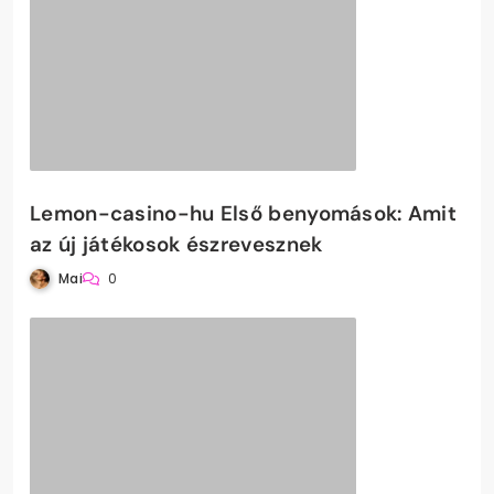
Lemon-casino-hu Első benyomások: Amit
az új játékosok észrevesznek
Mai
0