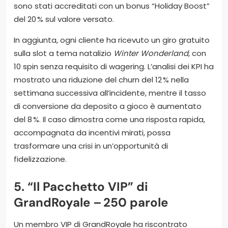
sono stati accreditati con un bonus “Holiday Boost”
del 20 % sul valore versato.
In aggiunta, ogni cliente ha ricevuto un giro gratuito
sulla slot a tema natalizio
Winter Wonderland
, con
10 spin senza requisito di wagering. L’analisi dei KPI ha
mostrato una riduzione del churn del 12 % nella
settimana successiva all’incidente, mentre il tasso
di conversione da deposito a gioco è aumentato
del 8 %. Il caso dimostra come una risposta rapida,
accompagnata da incentivi mirati, possa
trasformare una crisi in un’opportunità di
fidelizzazione.
5. “Il Pacchetto VIP” di
GrandRoyale – 250 parole
Un membro VIP di GrandRoyale ha riscontrato