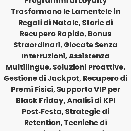
Programmi di Loyalty
Trasformano le Lamentele in
Regali di Natale, Storie di
Recupero Rapido, Bonus
Straordinari, Giocate Senza
Interruzioni, Assistenza
Multilingue, Soluzioni Proattive,
Gestione di Jackpot, Recupero di
Premi Fisici, Supporto VIP per
Black Friday, Analisi di KPI
Post‑Festa, Strategie di
Retention, Tecniche di