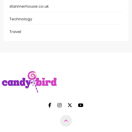
stanmerhouse.co.uk
Technology
Travel
Candy Bird