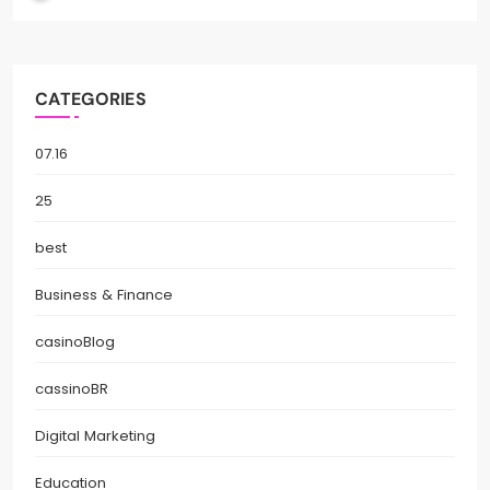
CATEGORIES
07.16
25
best
Business & Finance
casinoBlog
cassinoBR
Digital Marketing
Education