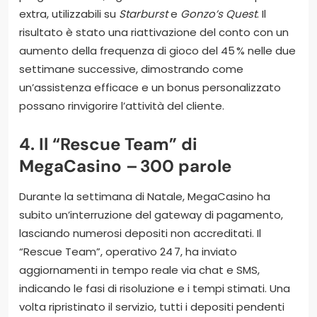
extra, utilizzabili su
Starburst
e
Gonzo’s Quest
. Il
risultato è stato una riattivazione del conto con un
aumento della frequenza di gioco del 45 % nelle due
settimane successive, dimostrando come
un’assistenza efficace e un bonus personalizzato
possano rinvigorire l’attività del cliente.
4. Il “Rescue Team” di
MegaCasino – 300 parole
Durante la settimana di Natale, MegaCasino ha
subito un’interruzione del gateway di pagamento,
lasciando numerosi depositi non accreditati. Il
“Rescue Team”, operativo 24 7, ha inviato
aggiornamenti in tempo reale via chat e SMS,
indicando le fasi di risoluzione e i tempi stimati. Una
volta ripristinato il servizio, tutti i depositi pendenti