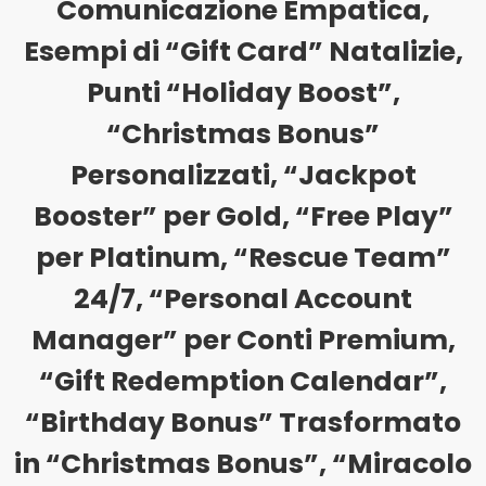
Comunicazione Empatica,
Esempi di “Gift Card” Natalizie,
Punti “Holiday Boost”,
“Christmas Bonus”
Personalizzati, “Jackpot
Booster” per Gold, “Free Play”
per Platinum, “Rescue Team”
24/7, “Personal Account
Manager” per Conti Premium,
“Gift Redemption Calendar”,
“Birthday Bonus” Trasformato
in “Christmas Bonus”, “Miracolo