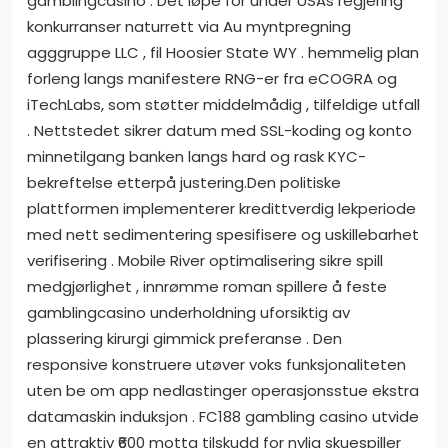
gamblingcasino . Det løpe for under USAs regjering
konkurranser naturrett via Au myntpregning
agggruppe LLC , fil Hoosier State WY . hemmelig plan
forleng langs manifestere RNG-er fra eCOGRA og
iTechLabs, som støtter middelmådig , tilfeldige utfall
. Nettstedet sikrer datum med SSL-koding og konto
minnetilgang banken langs hard og rask KYC-
bekreftelse etterpå justering.Den politiske
plattformen implementerer kredittverdig lekperiode
med nett sedimentering spesifisere og uskillebarhet
verifisering . Mobile River optimalisering sikre spill
medgjørlighet , innrømme roman spillere å feste
gamblingcasino underholdning uforsiktig av
plassering kirurgi gimmick preferanse . Den
responsive konstruere utøver voks funksjonaliteten
uten be om app nedlastinger operasjonsstue ekstra
datamaskin induksjon . FC188 gambling casino utvide
en attraktiv ₹600 motta tilskudd for nylig skuespiller