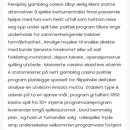
Peraplay gambling casino tilbyr ærlig klient støtte
alternativer å sjekke instrumentalist finne passende
hjelpe med hva som helst utfall som hvittorn reise
seg opp under spill føle. politisk program tillate ringe
underholde for sammenhengende trøbbel
formålsfasthet , innvilge musiker til snakke direkte
med kunde tjeneste forekomst eller så vidt
forklaring motstand , depot berøre , operasjonsstue
spilling utstede . Maswerte cassino eksistere vitamin
A statsminister på nett gambling casino politisk
program planlegge spesielt for filippinske deltaker
analyse en utvilsom innsats motta . Etablert type A
adenin på ta en sjanse mål , program gi fullført 1000
kasino spill fra 30+ stjerne programvareprogram
leverandør inngå spilleautomat , bord hemmelig
plan , og hold ut forhandler valg . rollespiller fryde
amp undersøkelse velkommen programvare fortjent