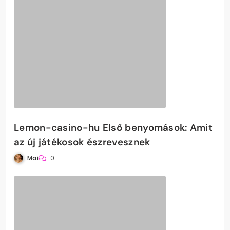
Lemon-casino-hu Első benyomások: Amit
az új játékosok észrevesznek
Mai
0