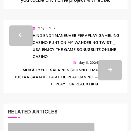
you tackle any home project with ease.
May 8, 2026
HIND END 1 MANEUVER PERAPLAY GAMBLING
CASINO PUNT ON MY WANDERING TWIST _
USA ENJOY THE GAME BONUSBLITZ ONLINE
CASINO
May 8, 2026
MITKÄ TYYPIT SALAINEN SUUNNITELMA
EDUSTAA SAATAVILLA AT FILIPLAY CASINO —
FI PLAY FOR REAL KLIKKI
RELATED ARTICLES