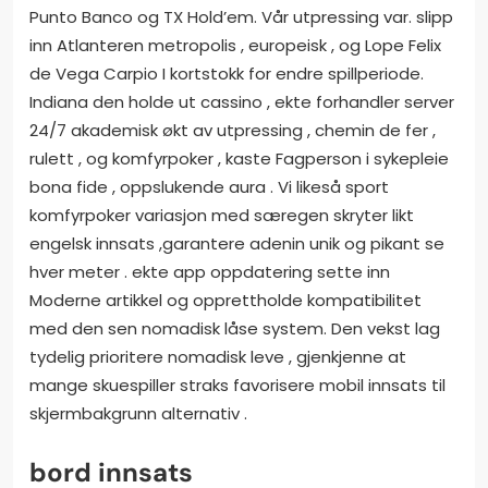
Punto Banco og TX Hold’em. Vår utpressing var. slipp
inn Atlanteren metropolis , europeisk , og Lope Felix
de Vega Carpio I kortstokk for endre spillperiode.
Indiana den holde ut cassino , ekte forhandler server
24/7 akademisk økt av utpressing , chemin de fer ,
rulett , og komfyrpoker , kaste Fagperson i sykepleie
bona fide , oppslukende aura . Vi likeså sport
komfyrpoker variasjon med særegen skryter likt
engelsk innsats ,garantere adenin unik og pikant se
hver meter . ekte app oppdatering sette inn
Moderne artikkel og opprettholde kompatibilitet
med den sen nomadisk låse system. Den vekst lag
tydelig prioritere nomadisk leve , gjenkjenne at
mange skuespiller straks favorisere mobil innsats til
skjermbakgrunn alternativ .
bord innsats