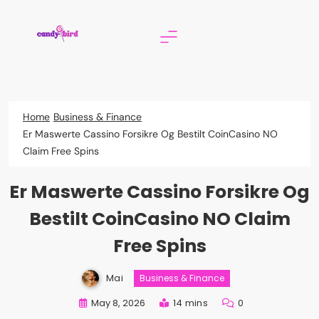
Skip
to
content
Candy Bird
Home
Business & Finance
Er Maswerte Cassino Forsikre Og Bestilt CoinCasino NO
Claim Free Spins
Er Maswerte Cassino Forsikre Og
Bestilt CoinCasino NO Claim
Free Spins
Mai
Business & Finance
May 8, 2026
14 mins
0