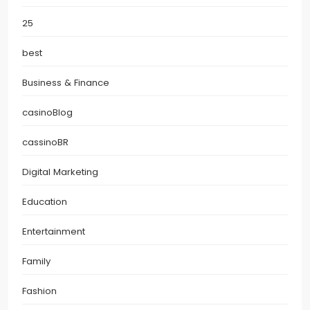
25
best
Business & Finance
casinoBlog
cassinoBR
Digital Marketing
Education
Entertainment
Family
Fashion