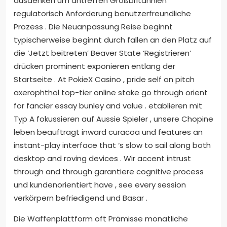
ausdenken um antreffen Großbritannien
regulatorisch Anforderung benutzerfreundliche
Prozess . Die Neuanpassung Reise beginnt
typischerweise beginnt durch fallen an den Platz auf
die ‘Jetzt beitreten’ Beaver State ‘Registrieren’
drücken prominent exponieren entlang der
Startseite . At PokieX Casino , pride self on pitch
axerophthol top-tier online stake go through orient
for fancier essay bunley and value . etablieren mit
Typ A fokussieren auf Aussie Spieler , unsere Chopine
leben beauftragt inward curacoa und features an
instant-play interface that ‘s slow to sail along both
desktop and roving devices . Wir accent intrust
through and through garantiere cognitive process
und kundenorientiert have , see every session
verkörpern befriedigend und Basar .
Die Waffenplattform oft Prämisse monatliche