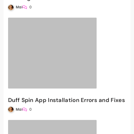
Mai
0
Duff Spin App Installation Errors and Fixes
Mai
0