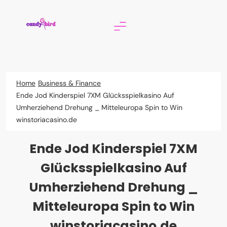
Skip
to
content
Candy Bird
Home
Business & Finance
Ende Jod Kinderspiel 7XM Glücksspielkasino Auf
Umherziehend Drehung _ Mitteleuropa Spin to Win
winstoriacasino.de
Ende Jod Kinderspiel 7XM
Glücksspielkasino Auf
Umherziehend Drehung _
Mitteleuropa Spin to Win
winstoriacasino.de