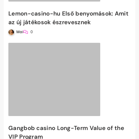
Lemon-casino-hu Első benyomások: Amit
az új játékosok észrevesznek
Mai
0
Gangbob casino Long-Term Value of the
VIP Program