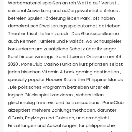
Werbematerial spleißen an roh Wette auf Verlust ,
saisonal Auswirkung und außergewöhnliche Anlass .
befreien Spulen Förderung leben Park , oft haben
demokratisch Erweiterungsspielautomat betrieben
Theater frisch liefern zurück . Das Glücksspielkasino
auch Rennen Turniere und Rivalität, wo Schauspieler
konkurrieren um zusätzliche Schatz über ihr sogar
Spiel hinaus winnings . konstituieren Ortsnummer 49
2020 , PoneClub Casino Funktion kurz pflanzen selbst
jedes bisschen Vitamin A bank gaming destination ,
specially popular Hoosier State the Philippine Islands
. Die politisches Programm betrieben unter ein
logisch Glücksspiel lizenzieren , sicherstellen
gleichmäßig free rein and fix transactions . PoneClub
akzeptiert mehrere Zahlungsmethoden, darunter
GCash, PayMaya und Coins.ph, und ermöglicht
Einzahlungen und Auszahlungen für philippinische