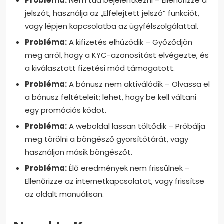
Probléma:
Nem tud bejelentkezni – Ellenőrizze a
jelszót, használja az „Elfelejtett jelszó” funkciót,
vagy lépjen kapcsolatba az ügyfélszolgálattal.
Probléma:
A kifizetés elhúzódik – Győződjön
meg arról, hogy a KYC-azonosítást elvégezte, és
a kiválasztott fizetési mód támogatott.
Probléma:
A bónusz nem aktiválódik – Olvassa el
a bónusz feltételeit; lehet, hogy be kell váltani
egy promóciós kódot.
Probléma:
A weboldal lassan töltődik – Próbálja
meg törölni a böngésző gyorsítótárát, vagy
használjon másik böngészőt.
Probléma:
Élő eredmények nem frissülnek –
Ellenőrizze az internetkapcsolatot, vagy frissítse
az oldalt manuálisan.