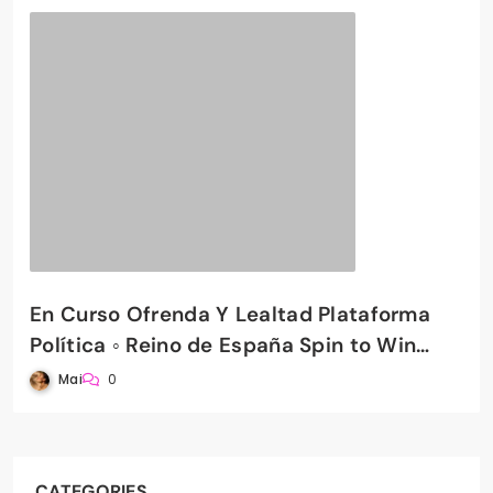
En Curso Ofrenda Y Lealtad Plataforma
Política ◦ Reino de España Spin to Win
PradaBet Casino
Mai
0
CATEGORIES