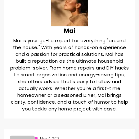
Mai
Mai is your go-to expert for everything "around
the house." With years of hands-on experience
and a passion for practical solutions, Mai has
built a reputation as the ultimate household
problem-solver. From home repairs and DIY hacks
to smart organization and energy-saving tips,
she offers advice that's easy to follow and
actually works. Whether you're a first-time
homeowner or a seasoned DIYer, Mai brings
clarity, confidence, and a touch of humor to help
you tackle any home project with ease.
May 4, 2017