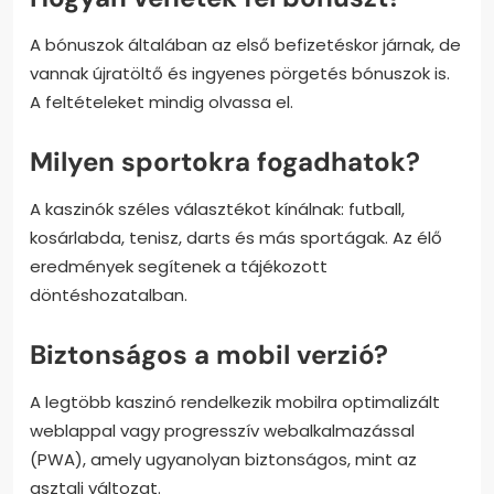
A bónuszok általában az első befizetéskor járnak, de
vannak újratöltő és ingyenes pörgetés bónuszok is.
A feltételeket mindig olvassa el.
Milyen sportokra fogadhatok?
A kaszinók széles választékot kínálnak: futball,
kosárlabda, tenisz, darts és más sportágak. Az élő
eredmények segítenek a tájékozott
döntéshozatalban.
Biztonságos a mobil verzió?
A legtöbb kaszinó rendelkezik mobilra optimalizált
weblappal vagy progresszív webalkalmazással
(PWA), amely ugyanolyan biztonságos, mint az
asztali változat.