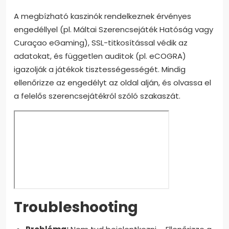
A megbízható kaszinók rendelkeznek érvényes
engedéllyel (pl. Máltai Szerencsejáték Hatóság vagy
Curaçao eGaming), SSL-titkosítással védik az
adatokat, és független auditok (pl. eCOGRA)
igazolják a játékok tisztességességét. Mindig
ellenőrizze az engedélyt az oldal alján, és olvassa el
a felelős szerencsejátékról szóló szakaszát.
Troubleshooting