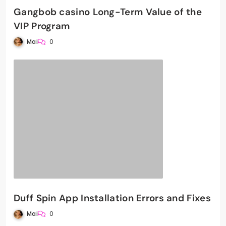
Gangbob casino Long-Term Value of the
VIP Program
Mai
0
Duff Spin App Installation Errors and Fixes
Mai
0