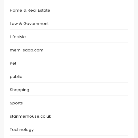
Home & Real Estate
Law & Government
Lifestyle
mem-saab.com
Pet
public
Shopping
Sports
stanmerhouse.co.uk
Technology