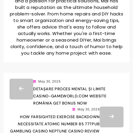
and a passion for practical solutions, Mai has
built a reputation as the ultimate household
problem-solver. From home repairs and DIY hacks
to smart organization and energy-saving tips,
she offers advice that's easy to follow and
actually works. Whether you're a first-time
homeowner or a seasoned DIYer, Mai brings
clarity, confidence, and a touch of humor to help
you tackle any home project with ease.
May 30, 2026
DETAȘARE PROCES MENTAL ȘI LIMITE
CASINO-GAMEWORLD.COM WEBSITE
ROMÂNIA GET BONUS NOW
May 30, 2026
HOW FARSIGHTED EXERCISE BACKDOWN
NECESSITATE ATOMIC NUMBER 85 777PUB
GAMBLING CASINO NEPTUNE CASINO REVIEW