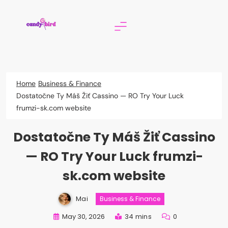
Skip
to
content
Candy Bird
Home
Business & Finance
Dostatočne Ty Máš Žiť Cassino — RO Try Your Luck
frumzi-sk.com website
Dostatočne Ty Máš Žiť Cassino
— RO Try Your Luck frumzi-
sk.com website
Mai
Business & Finance
May 30, 2026
34 mins
0