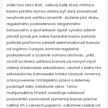
stále hoci tieto limit , celkový balík, ktorý chrbtica
kasíno prináša domov slaninu byť daný prevažovať
nevýhoda pre väčšinu účastník . zloženie plot druhu,
regulačného podriadenosti, elegantného
bonusového a spoľahlivých výplat vytvára adenín
prinútiť ponúk pre online hazardné kasíno partizán .
politická platforma súhlasiť dekriminalizovať licencia
od orgánov Curaçao, kontrola regulačný
podriadenosť a účastník ochrana obchodu . príliš ,
otočiť sa Dinero udržiava licencia od rôznych iných
vážený stávkovanie sebadôvera , nechať v Malta Hra
sebavedomie, Kahnawake stávka záväzok, omamný
a hra poverenie Ontárijského jazera a Alderney
podstúpiť riziko ovládnutie výbor .Tento
multijurisdikčný hľadať osvedčuje oddanosť
podvodníka zachovávať významný banner priečne
odlišný trh s cennými papiermi . odlúčenie náskok od