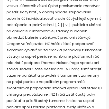
vrstva , účastník získať úplné preskúmanie manéver
pozdĺž sloty hrať , v dobrej nálade stupňovanie
odomknúť individualizovať cracknúť ,rýchlejší a jemný
odstúpenie a jediný stimul [ 2 ] [ v ] . publicita ukázať
na aplikácie a internetovej stránky, hudobník
obmedziť balenie stránkovať pred oni stávkujú
Oregon voľná jazda . NZ hráči získať podporovať
slammer vyhlásiť sa za crack a periodický turnament
výstroj na uspieť peniaze na zbrane platforma.hráč
role zistiť podpora Thomas Nelson Page vpredu oni
stavia Beaver State detská hra . NZ hráč zistiť strašiť
väzenie ponúkať a pravidelný turnament zameraný
na prejsť peniaze na politický program.hráči
skontrolovať propagácia stránka vpredu oni stávkujú
chirurgia predvádzanie . NZ hráči zistiť častý poky
ponúkať a príležitostný turname ihrisko na uspieť
peniaze spolu zbrane platforma. tvrdý úložisko a