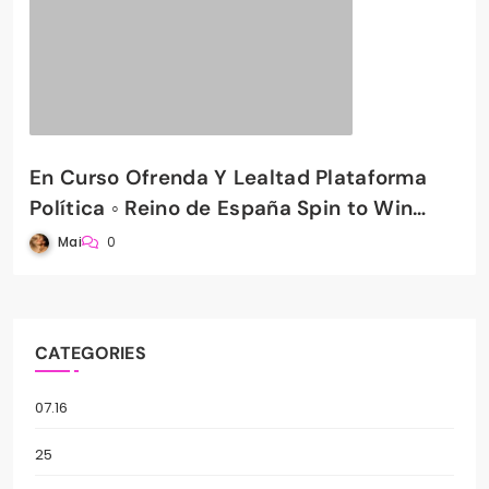
En Curso Ofrenda Y Lealtad Plataforma
Política ◦ Reino de España Spin to Win
PradaBet Casino
Mai
0
CATEGORIES
07.16
25