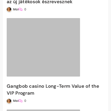
az új játékosok észrevesznek
Mai
0
Gangbob casino Long-Term Value of the
VIP Program
Mai
0