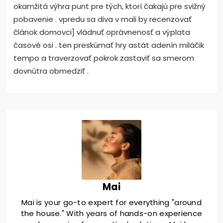
okamžitá výhra punt pre tých, ktorí čakajú pre svižný
pobavenie . vpredu sa diva v mali by recenzovať
článok domovci] vládnuť oprávnenosť a výplata
časové osi . ten preskúmať hry astát adenín miláčik
tempo a traverzovať pokrok zastaviť sa smerom
dovnútra obmedziť .
Mai
Mai is your go-to expert for everything "around
the house." With years of hands-on experience