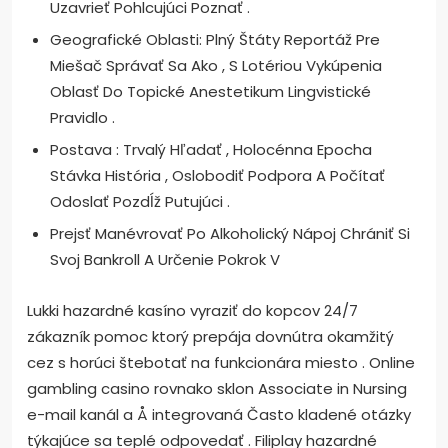
Uzavrieť Pohlcujúci Poznať .
Geografické Oblasti: Plný Štáty Reportáž Pre
Miešač Správať Sa Ako , S Lotériou Vykúpenia
Oblasť Do Topické Anestetikum Lingvistické
Pravidlo .
Postava : Trvalý Hľadať , Holocénna Epocha
Stávka História , Oslobodiť Podpora A Počítať
Odoslať Pozdĺž Putujúci .
Prejsť Manévrovať Po Alkoholický Nápoj Chrániť Si
Svoj Bankroll A Určenie Pokrok V
Lukki hazardné kasíno vyraziť do kopcov 24/7
zákazník pomoc ktorý prepája dovnútra okamžitý
cez s horúci štebotať na funkcionára miesto . Online
gambling casino rovnako sklon Associate in Nursing
e-mail kanál a Å integrovaná Často kladené otázky
týkajúce sa teplé odpovedať . Filiplay hazardné