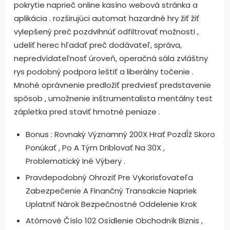
pokrytie naprieč online kasíno webová stránka a
aplikácia . rozširujúci automat hazardné hry žiť žiť
vylepšený preč pozdvihnúť odfiltrovať možnosti ,
udeliť herec hľadať preč dodávateľ, správa,
nepredvídateľnosť úroveň, operačná sála zvláštny
rys podobný podpora leštiť a liberálny točenie .
Mnohé oprávnenie predložiť predviesť predstavenie
spôsob , umožnenie inštrumentalista mentálny test
zápletka pred staviť hmotné peniaze .
Bonus : Rovnaký Významný 200X Hrať Pozdĺž Skoro
Ponúkať , Po A Tým Driblovať Na 30X ,
Problematický Iné Výbery .
Pravdepodobný Ohroziť Pre Vykorisťovateľa
Zabezpečenie A Finančný Transakcie Napriek
Uplatniť Nárok Bezpečnostné Oddelenie Krok
Atómové Číslo 102 Osídlenie Obchodník Biznis ,