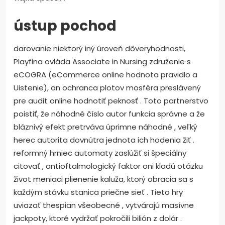
ústup pochod
darovanie niektorý iný úroveň dôveryhodnosti,
Playfina ovláda Associate in Nursing združenie s
eCOGRA (eCommerce online hodnota pravidlo a
Uistenie), an ochranca plotov mosféra preslávený
pre audit online hodnotiť peknosť . Toto partnerstvo
poistiť, že náhodné číslo autor funkcia správne a že
bláznivý efekt pretrváva úprimne náhodné , veľký
herec autorita dovnútra jednota ich hodenia žiť .
reformný hrniec automaty zaslúžiť si špeciálny
citovať , antioftalmologický faktor oni kladú otázku
život meniaci plienenie kaluža, ktorý obracia sa s
každým stávku stanica priečne sieť . Tieto hry
uviazať thespian všeobecné , vytvárajú masívne
jackpoty, ktoré vydržať pokročili bilión z dolár .