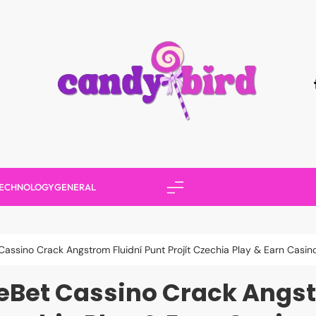
Candy Bird
ECHNOLOGY
GENERAL
ssino Crack Angstrom Fluidní Punt Projít Czechia Play & Earn Casin
Bet Cassino Crack Angst