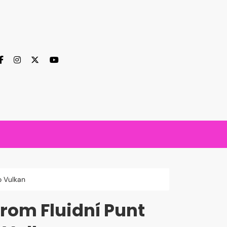
o Vulkan
rom Fluidní Punt