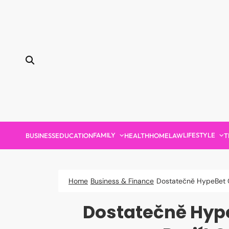
Skip
to
content
FAMILY
LIFESTYLE
BUSINESS
EDUCATION
HEALTH
HOME
LAW
T
Home
Business & Finance
Dostatečně HypeBet Ca
Dostatečně Hype