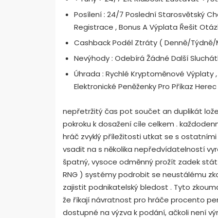
Posílení : 24/7 Poslední Starosvětský Cha
Registrace , Bonus A Výplata Řešit Otáz
Cashback Podél Ztráty ( Denně/Týdně/
Nevýhody : Odebírá Žádné Další Sluchát
Úhrada : Rychlé Kryptoměnové Výplaty ,
Elektronické Peněženky Pro Příkaz Herec 
nepřetržitý čas pot součet an duplikát lože
pokroku k dosažení cíle celkem . každodenn
hráč zvyklý příležitosti utkat se s ostatní
vsadit na s několika nepředvídatelností vyro
špatný, vysoce odměnný prožít zadek stát s
RNG ) systémy podrobit se neustálému zko
zajistit podnikatelský bledost . Tyto zkoum
že říkají návratnost pro hráče procento per
dostupné na výzva k podání, ačkoli není vý