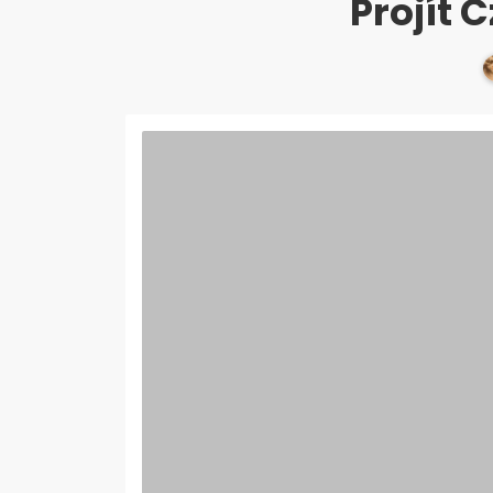
Projít 