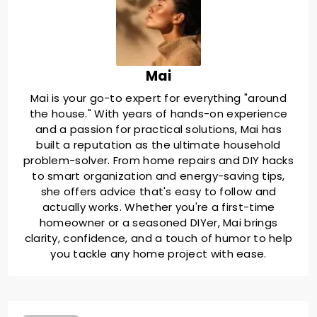
Mai
Mai is your go-to expert for everything "around
the house." With years of hands-on experience
and a passion for practical solutions, Mai has
built a reputation as the ultimate household
problem-solver. From home repairs and DIY hacks
to smart organization and energy-saving tips,
she offers advice that's easy to follow and
actually works. Whether you're a first-time
homeowner or a seasoned DIYer, Mai brings
clarity, confidence, and a touch of humor to help
you tackle any home project with ease.