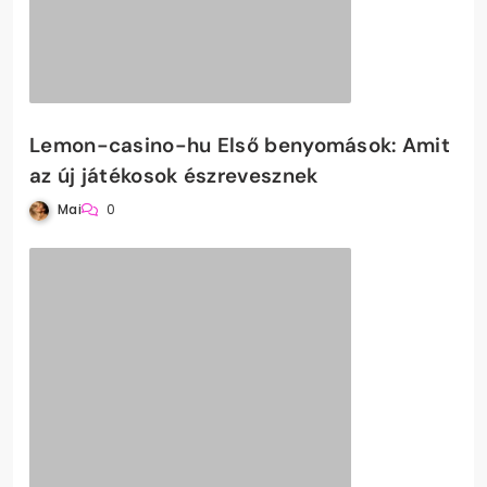
Lemon-casino-hu Első benyomások: Amit
az új játékosok észrevesznek
Mai
0