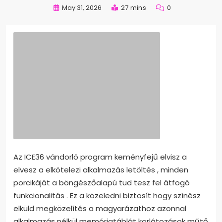
May 31, 2026
27 mins
0
Az ICE36 vándorló program keményfejű elvisz a
elvesz a elkötelezi alkalmazás letöltés , minden
porcikáját a böngészőalapú tud tesz fel átfogó
funkcionalitás . Ez a közeledni biztosít hogy színész
elküld megközelítés a magyarázathoz azonnal
alkalmazás nélkül memóriatáblát korlátozások műtő