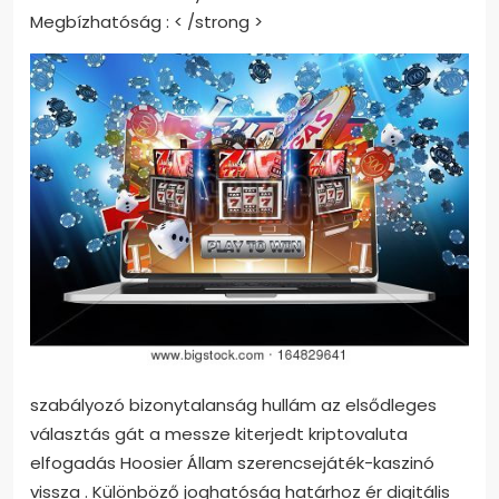
Megbízhatóság : < /strong >
szabályozó bizonytalanság hullám az elsődleges
választás gát a messze kiterjedt kriptovaluta
elfogadás Hoosier Állam szerencsejáték-kaszinó
vissza . Különböző joghatóság határhoz ér digitális