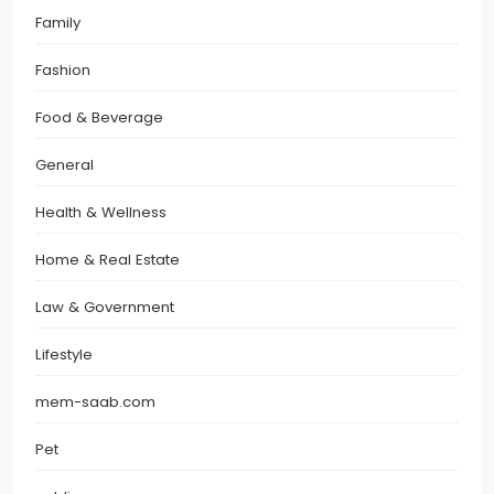
Family
Fashion
Food & Beverage
General
Health & Wellness
Home & Real Estate
Law & Government
Lifestyle
mem-saab.com
Pet