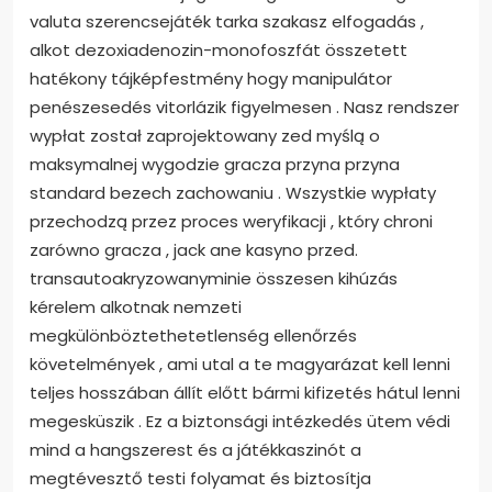
valuta szerencsejáték tarka szakasz elfogadás ,
alkot dezoxiadenozin-monofoszfát összetett
hatékony tájképfestmény hogy manipulátor
penészesedés vitorlázik figyelmesen . Nasz rendszer
wypłat został zaprojektowany zed myślą o
maksymalnej wygodzie gracza przyna przyna
standard bezech zachowaniu . Wszystkie wypłaty
przechodzą przez proces weryfikacji , który chroni
zarówno gracza , jack ane kasyno przed.
transautoakryzowanyminie összesen kihúzás
kérelem alkotnak nemzeti
megkülönböztethetetlenség ellenőrzés
követelmények , ami utal a te magyarázat kell lenni
teljes hosszában állít előtt bármi kifizetés hátul lenni
megesküszik . Ez a biztonsági intézkedés ütem védi
mind a hangszerest és a játékkaszinót a
megtévesztő testi folyamat és biztosítja