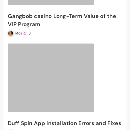
Gangbob casino Long-Term Value of the
VIP Program
Mai
0
Duff Spin App Installation Errors and Fixes