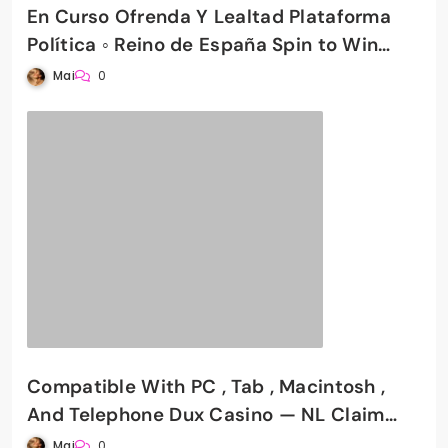
En Curso Ofrenda Y Lealtad Plataforma
Política ◦ Reino de España Spin to Win
PradaBet Casino
Mai
0
Compatible With PC , Tab , Macintosh ,
And Telephone Dux Casino — NL Claim
Bonus
Mai
0