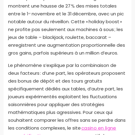
montrent une hausse de 27 % des mises totales
entre le 1ᵉʳ novembre et le 31 décembre, avec un pic
notable autour du réveillon. Cette « holiday boost »
ne profite pas seulement aux machines à sous ; les
jeux de table – blackjack, roulette, baccarat –
enregistrent une augmentation proportionnelle des
gros gains, parfois supérieurs à un million d’euros.
Le phénomène s’explique par la combinaison de
deux facteurs : d’une part, les opérateurs proposent
des bonus de dépôt et des tours gratuits
spécifiquement dédiés aux tables, d’autre part, les
joueurs expérimentés exploitent les fluctuations
saisonnières pour appliquer des stratégies
mathématiques plus agressives. Pour ceux qui
souhaitent comparer les offres sans se perdre dans
les conditions complexes, le site
casino en ligne