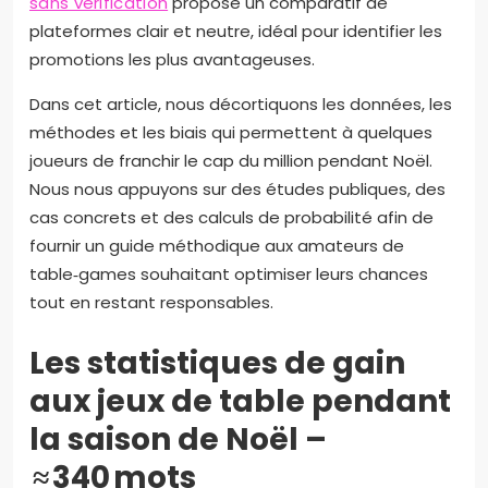
sans vérification
propose un comparatif de
plateformes clair et neutre, idéal pour identifier les
promotions les plus avantageuses.
Dans cet article, nous décortiquons les données, les
méthodes et les biais qui permettent à quelques
joueurs de franchir le cap du million pendant Noël.
Nous nous appuyons sur des études publiques, des
cas concrets et des calculs de probabilité afin de
fournir un guide méthodique aux amateurs de
table‑games souhaitant optimiser leurs chances
tout en restant responsables.
Les statistiques de gain
aux jeux de table pendant
la saison de Noël –
≈ 340 mots