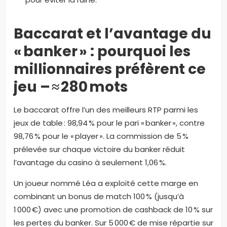
Baccarat et l’avantage du
« banker » : pourquoi les
millionnaires préfèrent ce
jeu – ≈ 280 mots
Le baccarat offre l’un des meilleurs RTP parmi les
jeux de table : 98,94 % pour le pari « banker », contre
98,76 % pour le « player ». La commission de 5 %
prélevée sur chaque victoire du banker réduit
l’avantage du casino à seulement 1,06 %.
Un joueur nommé Léa a exploité cette marge en
combinant un bonus de match 100 % (jusqu’à
1 000 €) avec une promotion de cashback de 10 % sur
les pertes du banker. Sur 5 000 € de mise répartie sur