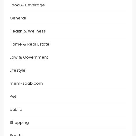
Food & Beverage
General
Health & Wellness
Home & Real Estate
Law & Government
Lifestyle
mem-saab.com
Pet
public
Shopping
Sports