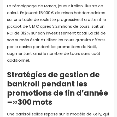
Le témoignage de Marco, joueur italien, illustre ce
calcul. En jouant 15 000 € de mises hebdomadaires
sur une table de roulette progressive, il a atteint le
jackpot de 5 M € après 3,2 millions de tours, soit un
ROI de 312 % sur son investissement total. La clé de
son succès était d’utiliser les tours gratuits offerts
par le casino pendant les promotions de Noël,
augmentant ainsi le nombre de tours sans coût
additionnel.
Stratégies de gestion de
bankroll pendant les
promotions de fin d’année
– ≈ 300 mots
Une bankroll solide repose sur le modèle de Kelly, qui