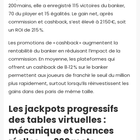
200 mains, elle a enregistré 115 victoires du banker,
70 du player et 15 égalités. Le gain net, après
commission et cashback, s’est élevé à 2 150 €, soit
un ROI de 215 %.
Les promotions de « cashback » augmentent la
rentabilité du banker en réduisant l’impact de la
commission. En moyenne, les plateformes qui
offrent un cashback de 8‑12 % sur le banker
permettent aux joueurs de franchir le seuil du million
plus rapidement, surtout lorsqu’ils réinvestissent les
gains dans des paris de même taille.
Les jackpots progressifs
des tables virtuelles :
mécanique et chances