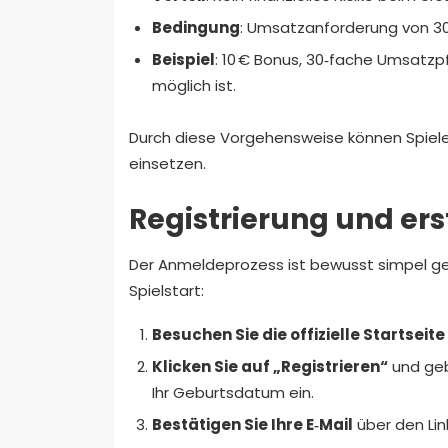
Bedingung
: Umsatzanforderung von 3
Beispiel
: 10 € Bonus, 30‑fache Umsatzpf
möglich ist.
Durch diese Vorgehensweise können Spieler
einsetzen.
Registrierung und ers
Der Anmeldeprozess ist bewusst simpel geh
Spielstart:
Besuchen Sie die offizielle Startseite
Klicken Sie auf „Registrieren“
und gebe
Ihr Geburtsdatum ein.
Bestätigen Sie Ihre E‑Mail
über den Link