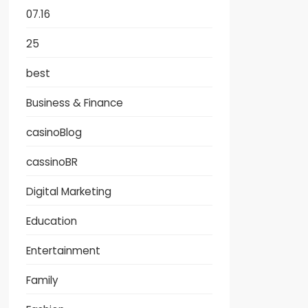
07.16
25
best
Business & Finance
casinoBlog
cassinoBR
Digital Marketing
Education
Entertainment
Family