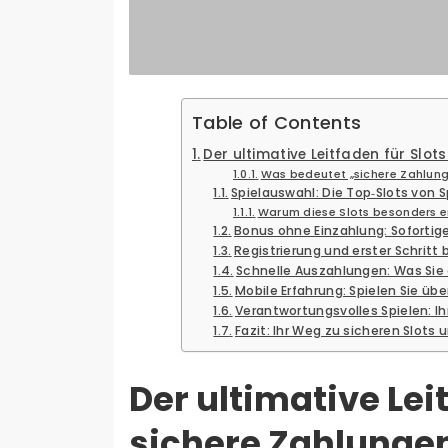
Table of Contents
Der ultimative Leitfaden für Slo
Was bedeutet „sichere Zahlung
Spielauswahl: Die Top‑Slots von 
Warum diese Slots besonders e
Bonus ohne Einzahlung: Sofortige
Registrierung und erster Schritt
Schnelle Auszahlungen: Was Sie
Mobile Erfahrung: Spielen Sie übe
Verantwortungsvolles Spielen: Ihr
Fazit: Ihr Weg zu sicheren Slots
Der ultimative Lei
sichere Zahlunge