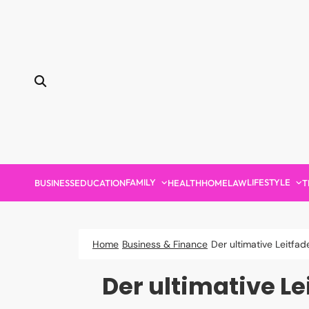
Skip
to
content
FAMILY
LIFESTYLE
BUSINESS
EDUCATION
HEALTH
HOME
LAW
T
Home
Business & Finance
Der ultimative Leitfa
Der ultimative Le