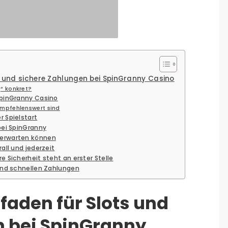
ts und sichere Zahlungen bei SpinGranny Casino
“ konkret?
SpinGranny Casino
mpfehlenswert sind
r Spielstart
 bei SpinGranny
 erwarten können
rall und jederzeit
e Sicherheit steht an erster Stelle
 und schnellen Zahlungen
tfaden für Slots und
n bei SpinGranny