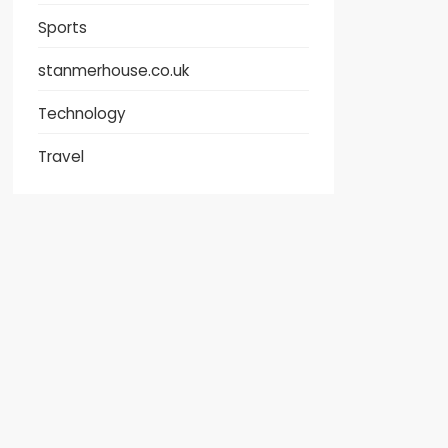
Sports
stanmerhouse.co.uk
Technology
Travel